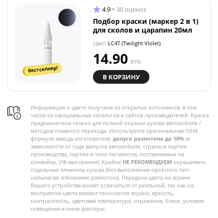
4.9
30 оценок
Подбор краски (маркер 2 в 1)
для сколов и царапин 20мл
Цвет:
LC4T (Twilight Violet)
14.90
BYN
бестселлер!
В КОРЗИНУ
Информация о цвете получена из открытых источников, в том
числе из официальных каталогов и сайтов производителей. Краска
предназначена только для полной окраски кузова автомобиля /
методом плавного перехода. Используется оригинальная OEM-
формула завода-изготовителя,
допуск разнотона до 10%
(в
зависимости от года выпуска автомобиля, страны и партии
производства, партии и типа пигментов, поставляемых на
конвейер, УФ-выгорания). Крайне
НЕ РЕКОМЕНДУЕМ
окрашивать
отдельные элементы кузова (без выполнения пробного тест-
напыла) во избежание разнотона. Передача цвета на экране
Вашего устройства может отличаться от реальной, так как на
восприятие цвета влияют технология экрана, яркость,
контрастность, цветовая температура, отражения, блеск, условия
освещения и иные факторы.