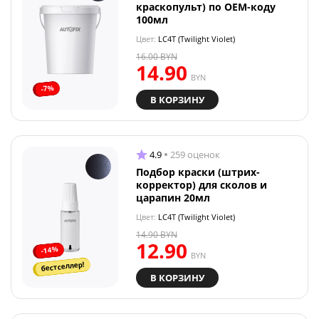
краскопульт) по OEM-коду
100мл
Цвет:
LC4T (Twilight Violet)
16.00
BYN
14.90
BYN
-7%
В КОРЗИНУ
4.9
259 оценок
Подбор краски (штрих-
корректор) для сколов и
царапин 20мл
Цвет:
LC4T (Twilight Violet)
14.90
BYN
12.90
-14%
BYN
бестселлер!
В КОРЗИНУ