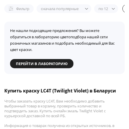
Фильтр
сначала популярные
по 12
Не нашли подходящие предложения? Вы можете
обратиться в лабораторию цветоподбора нашей сети
розничных магазинов и подобрать необходимый для Вас
цвет краски.
ПЕРЕЙТИ В ЛАБОРАТОРИЮ
Купить краску LC4T (Twilight Violet) в Беларуси
Чтобы заказать краску LC4T, Вам необходимо добавить
выбранный товар в корзину, проверить количество и
подтвердить заказ. Купить онлайн эмаль Twilight Violet с
курьерской доставкой по всей РБ.
Информация о товарах получена из открытых источников, в