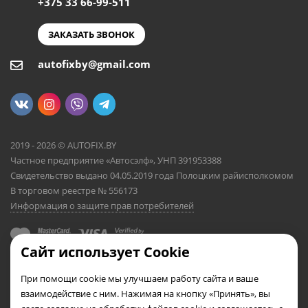
+375 33 66-99-511
ЗАКАЗАТЬ ЗВОНОК
autofixby@gmail.com
2019 - 2026 © AUTOFIX.BY
Частное предприятие «Автосэлф», УНП 391953388
Свидетельство выдано 04.05.2019 года Полоцким райисполкомом
В торговом реестре № 556173
Информация о защите прав потребителей
Сайт использует Cookie
При помощи cookie мы улучшаем работу сайта и ваше
взаимодействие с ним. Нажимая на кнопку «Принять», вы