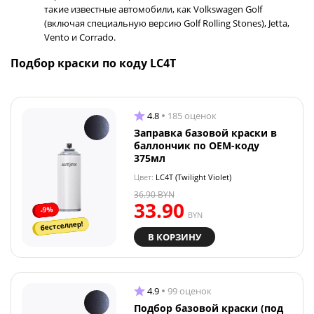
такие известные автомобили, как Volkswagen Golf
(включая специальную версию Golf Rolling Stones), Jetta,
Vento и Corrado.
Подбор краски по коду LC4T
4.8
185 оценок
Заправка базовой краски в
баллончик по OEM-коду
375мл
Цвет:
LC4T (Twilight Violet)
36.90
BYN
33.90
-9%
BYN
бестселлер!
В КОРЗИНУ
4.9
99 оценок
Подбор базовой краски (под