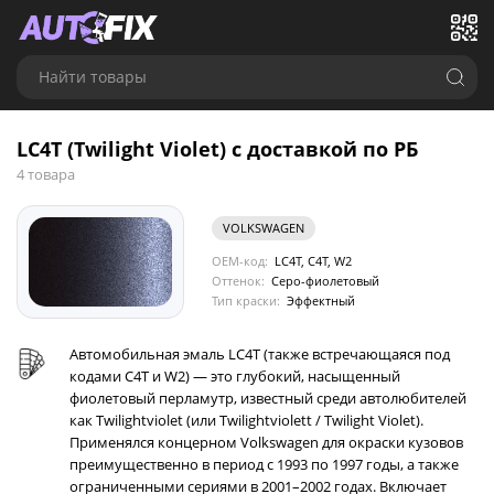
Найти товары
LC4T (Twilight Violet) с доставкой по РБ
4 товара
VOLKSWAGEN
OEM-код:
LC4T, C4T, W2
Оттенок:
Серо-фиолетовый
Тип краски:
Эффектный
Автомобильная эмаль LC4T (также встречающаяся под
кодами C4T и W2) — это глубокий, насыщенный
фиолетовый перламутр, известный среди автолюбителей
как Twilightviolet (или Twilightviolett / Twilight Violet).
Применялся концерном Volkswagen для окраски кузовов
преимущественно в период с 1993 по 1997 годы, а также
ограниченными сериями в 2001–2002 годах. Включает