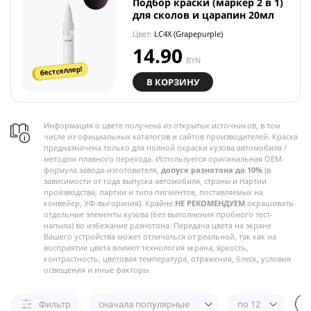
Подбор краски (маркер 2 в 1)
для сколов и царапин 20мл
Цвет:
LC4X (Grapepurple)
14.90
BYN
бестселлер!
В КОРЗИНУ
Информация о цвете получена из открытых источников, в том
числе из официальных каталогов и сайтов производителей. Краска
предназначена только для полной окраски кузова автомобиля /
методом плавного перехода. Используется оригинальная OEM-
формула завода-изготовителя,
допуск разнотона до 10%
(в
зависимости от года выпуска автомобиля, страны и партии
производства, партии и типа пигментов, поставляемых на
конвейер, УФ-выгорания). Крайне
НЕ РЕКОМЕНДУЕМ
окрашивать
отдельные элементы кузова (без выполнения пробного тест-
напыла) во избежание разнотона. Передача цвета на экране
Вашего устройства может отличаться от реальной, так как на
восприятие цвета влияют технология экрана, яркость,
контрастность, цветовая температура, отражения, блеск, условия
освещения и иные факторы.
Фильтр
сначала популярные
по 12