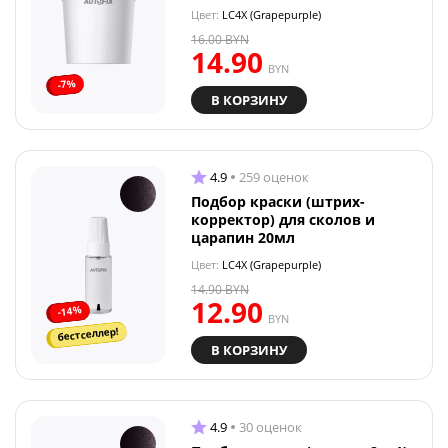
Цвет:
LC4X (Grapepurple)
16.00
BYN
14.90
BYN
-7%
В КОРЗИНУ
4.9
259 оценок
Подбор краски (штрих-
корректор) для сколов и
царапин 20мл
Цвет:
LC4X (Grapepurple)
14.90
BYN
12.90
-14%
BYN
бестселлер!
В КОРЗИНУ
4.9
30 оценок