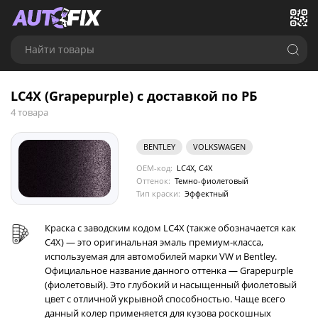
Найти товары
LC4X (Grapepurple) с доставкой по РБ
4 товара
BENTLEY
VOLKSWAGEN
OEM-код:
LC4X, C4X
Оттенок:
Темно-фиолетовый
Тип краски:
Эффектный
Краска с заводским кодом LC4X (также обозначается как
C4X) — это оригинальная эмаль премиум-класса,
используемая для автомобилей марки VW и Bentley.
Официальное название данного оттенка — Grapepurple
(фиолетовый). Это глубокий и насыщенный фиолетовый
цвет с отличной укрывной способностью. Чаще всего
данный колер применяется для кузова роскошных