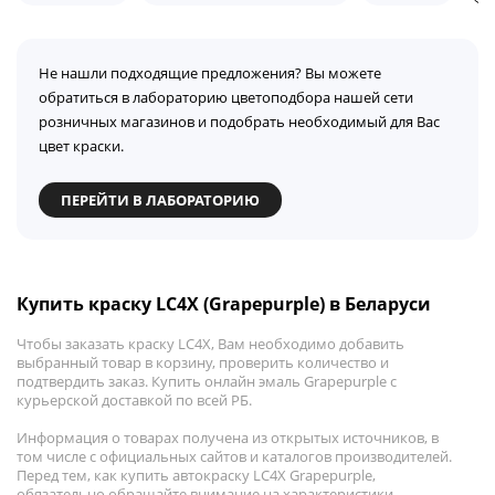
Не нашли подходящие предложения? Вы можете
обратиться в лабораторию цветоподбора нашей сети
розничных магазинов и подобрать необходимый для Вас
цвет краски.
ПЕРЕЙТИ В ЛАБОРАТОРИЮ
Купить краску LC4X (Grapepurple) в Беларуси
Чтобы заказать краску LC4X, Вам необходимо добавить
выбранный товар в корзину, проверить количество и
подтвердить заказ. Купить онлайн эмаль Grapepurple с
курьерской доставкой по всей РБ.
Информация о товарах получена из открытых источников, в
том числе с официальных сайтов и каталогов производителей.
Перед тем, как купить автокраску LC4X Grapepurple,
обязательно обращайте внимание на характеристики