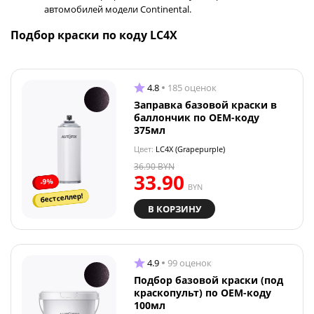
автомобилей модели Continental.
Подбор краски по коду LC4X
4.8
185 оценок
Заправка базовой краски в
баллончик по OEM-коду
375мл
Цвет:
LC4X (Grapepurple)
36.90
BYN
33.90
-9%
BYN
бестселлер!
В КОРЗИНУ
4.9
99 оценок
Подбор базовой краски (под
краскопульт) по OEM-коду
100мл