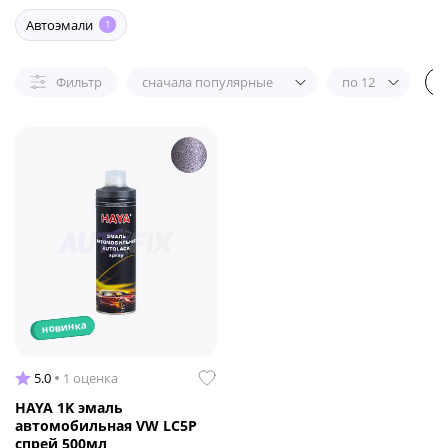
Автоэмали
1
Фильтр
сначала популярные
по 12
новинка
5.0
1 оценка
HAYA 1K эмаль
автомобильная VW LC5P
спрей 500мл