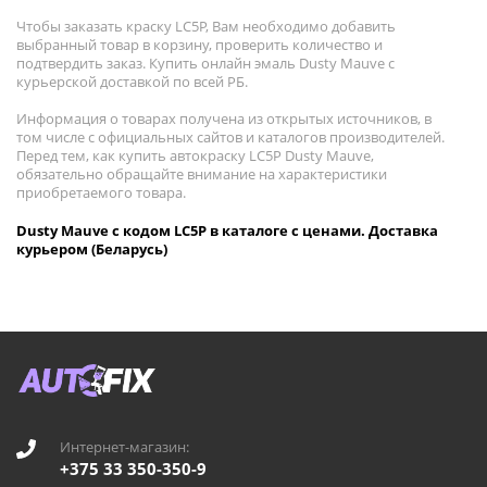
Чтобы заказать краску LC5P, Вам необходимо добавить
выбранный товар в корзину, проверить количество и
подтвердить заказ. Купить онлайн эмаль Dusty Mauve с
курьерской доставкой по всей РБ.
Информация о товарах получена из открытых источников, в
том числе с официальных сайтов и каталогов производителей.
Перед тем, как купить автокраску LC5P Dusty Mauve,
обязательно обращайте внимание на характеристики
приобретаемого товара.
Dusty Mauve с кодом LC5P в каталоге с ценами. Доставка
курьером (Беларусь)
Интернет-магазин:
+375 33 350-350-9