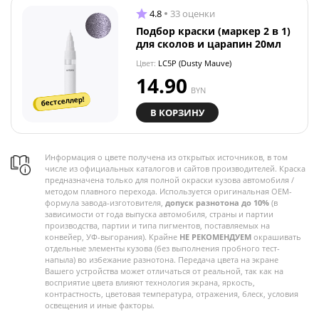
4.8
33 оценки
Подбор краски (маркер 2 в 1)
для сколов и царапин 20мл
Цвет:
LC5P (Dusty Mauve)
14.90
BYN
бестселлер!
В КОРЗИНУ
Информация о цвете получена из открытых источников, в том
числе из официальных каталогов и сайтов производителей. Краска
предназначена только для полной окраски кузова автомобиля /
методом плавного перехода. Используется оригинальная OEM-
формула завода-изготовителя,
допуск разнотона до 10%
(в
зависимости от года выпуска автомобиля, страны и партии
производства, партии и типа пигментов, поставляемых на
конвейер, УФ-выгорания). Крайне
НЕ РЕКОМЕНДУЕМ
окрашивать
отдельные элементы кузова (без выполнения пробного тест-
напыла) во избежание разнотона. Передача цвета на экране
Вашего устройства может отличаться от реальной, так как на
восприятие цвета влияют технология экрана, яркость,
контрастность, цветовая температура, отражения, блеск, условия
освещения и иные факторы.