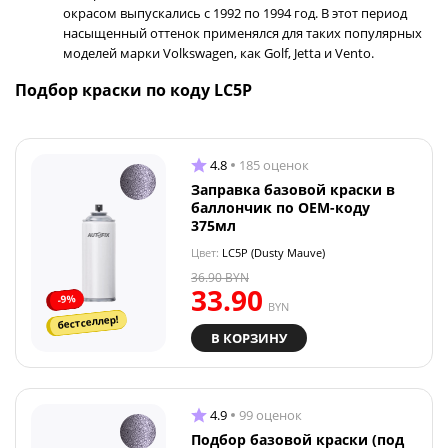
окрасом выпускались с 1992 по 1994 год. В этот период
насыщенный оттенок применялся для таких популярных
моделей марки Volkswagen, как Golf, Jetta и Vento.
Подбор краски по коду LC5P
4.8
185 оценок
Заправка базовой краски в
баллончик по OEM-коду
375мл
Цвет:
LC5P (Dusty Mauve)
36.90
BYN
33.90
-9%
BYN
бестселлер!
В КОРЗИНУ
4.9
99 оценок
Подбор базовой краски (под