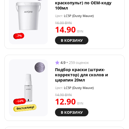
краскопульт) по OEM-коду
100мл
Цвет:
LC5P (Dusty Mauve)
16.00
BYN
14.90
BYN
-7%
В КОРЗИНУ
4.9
259 оценок
Подбор краски (штрих-
корректор) для сколов и
царапин 20мл
Цвет:
LC5P (Dusty Mauve)
14.90
BYN
12.90
-14%
BYN
бестселлер!
В КОРЗИНУ