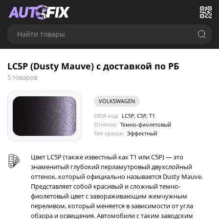
Найти товары
LC5P (Dusty Mauve) с доставкой по РБ
5 товаров
VOLKSWAGEN
OEM-код:
LC5P, C5P, T1
Оттенок:
Темно-фиолетовый
Тип краски:
Эффектный
Цвет LC5P (также известный как T1 или C5P) — это
знаменитый глубокий перламутровый двухслойный
оттенок, который официально называется Dusty Mauve.
Представляет собой красивый и сложный темно-
фиолетовый цвет с завораживающим жемчужным
переливом, который меняется в зависимости от угла
обзора и освещения. Автомобили с таким заводским