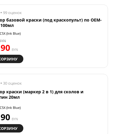
99 оценок
ор базовой краски (под краскопульт) по OEM-
 100мл
C5X (Ink Blue)
BYN
.90
BYN
КОРЗИНУ
30 оценок
ор краски (маркер 2 в 1) для сколов и
пин 20мл
C5X (Ink Blue)
.90
BYN
КОРЗИНУ