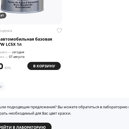
 #1
 оценка
 автомобильная базовая
VW LC5X 1л
ывоз —
сегодня
вка —
07 августа
0
В КОРЗИНУ
BYN
е
шли подходящие предложения? Вы можете обратиться в лабораторию 
рать необходимый для Вас цвет краски.
РЕЙТИ В ЛАБОРАТОРИЮ