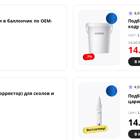
4.9
и в баллончик по OEM-
Подб
коду
Цвет:
L
16.00
14
-7%
В 
4.9
орректор) для сколов и
Подб
цара
Цвет:
L
14
бестселлер!
В 