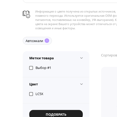
Информация о цвете получена из открытых источников, 
плавного перехода. Используется оригинальная OEM-фо
пигментов, поставляемых на конвейер, УФ-выгорания). 
цвета на экране Вашего устройства может отличаться от 
освещения и иные факторы.
Автоэмали
1
Сортиров
Метки товара
Выбор #1
Цвет
LC5X