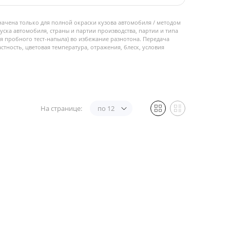
начена только для полной окраски кузова автомобиля / методом
пуска автомобиля, страны и партии производства, партии и типа
 пробного тест-напыла) во избежание разнотона. Передача
стность, цветовая температура, отражения, блеск, условия
На странице:
по 12