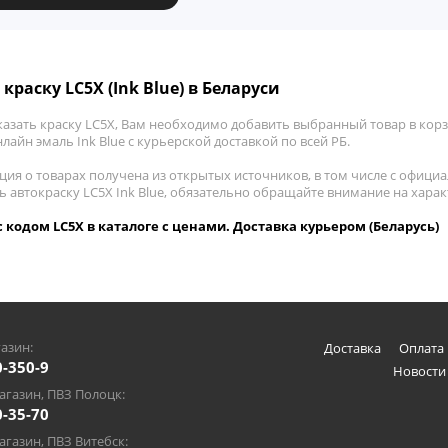
краску LC5X (Ink Blue) в Беларуси
азать краску LC5X, Вам необходимо добавить выбранный товар в корзи
лайн эмаль Ink Blue с курьерской доставкой по всей РБ.
ия о товарах получена из открытых источников, в том числе с официа
ь автокраску LC5X Ink Blue, обязательно обращайте внимание на хара
 с кодом LC5X в каталоге с ценами. Доставка курьером (Беларусь)
азин:
Доставка
Оплата 
0-350-9
Новости
газин, ПВЗ Полоцк:
0-35-70
газин, ПВЗ Витебск: