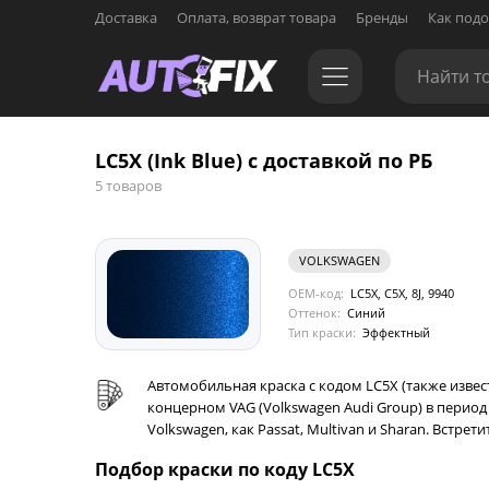
Доставка
Оплата, возврат товара
Бренды
Как подо
LC5X (Ink Blue) с доставкой по РБ
5 товаров
VOLKSWAGEN
OEM-код:
LC5X, C5X, 8J, 9940
Оттенок:
Синий
Тип краски:
Эффектный
Автомобильная краска с кодом LC5X (также изве
концерном VAG (Volkswagen Audi Group) в перио
Volkswagen, как Passat, Multivan и Sharan. Встре
Подбор краски по коду LC5X