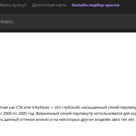
брать краску?
Дисконтная карта
Онлайн-подбор краски
стная как C5X или Inkyblue) — это глубокий, насыщенный синий перла
д с 2000 по 2005 год. Фирменный синий перламутр использовался для 
тить данный оттенок можно и на некоторых других моделях авто тех лет.