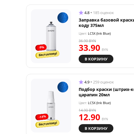
4.8
185 оценок
Заправка базовой краск
коду 375мл
Цвет:
LC5X (Ink Blue)
36.90
BYN
33.90
-9%
BYN
бестселлер!
В КОРЗИНУ
4.9
259 оценок
Подбор краски (штрих-к
царапин 20мл
Цвет:
LC5X (Ink Blue)
14.90
BYN
12.90
-14%
BYN
бестселлер!
В КОРЗИНУ