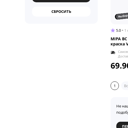
выбор
5.0
1
MIPA BC
краска 
Самов
Доста
69.9
1
Вс
Не на
подоб
ПЕ