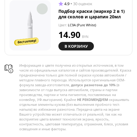
4.9
30 оценок
Подбор краски (маркер 2 в 1)
для сколов и царапин 20мл
Цвет:
LC9A (Pure White)
14.90
BYN
бестселлер!
В КОРЗИНУ
Информация о цвете получена из открытых источников, в том
числе из официальных каталогов и сайтов производителей. Краска
предназначена только для полной окраски кузова автомобиля /
методом плавного перехода. Используется оригинальная OEM-
формула завода-изготовителя,
допуск разнотона до 10%
(в
зависимости от года выпуска автомобиля, страны и партии
производства, партии и типа пигментов, поставляемых на
конвейер, УФ-выгорания). Крайне
НЕ РЕКОМЕНДУЕМ
окрашивать
отдельные элементы кузова (без выполнения пробного тест-
напыла) во избежание разнотона. Передача цвета на экране
Вашего устройства может отличаться от реальной, так как на
восприятие цвета влияют технология экрана, яркость,
контрастность, цветовая температура, отражения, блеск, условия
освещения и иные факторы.