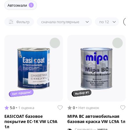
Автоэмали
5
Фильтр
сначала популярные
по 12
хит продаж!
выбор #1
5.0
1 оценка
0
Нет оценок
EASICOAT базовое
MIPA BC автомобильная
покрытие EC-1K VW LC9A
базовая краска VW LC9A 1л
1л
Самовывоз —
завтра