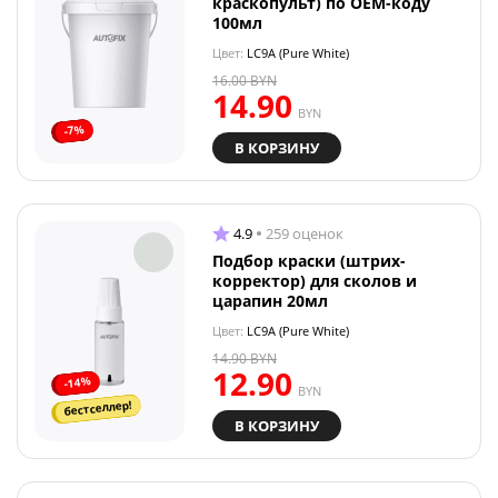
краскопульт) по OEM-коду
100мл
Цвет:
LC9A (Pure White)
16.00
BYN
14.90
BYN
-7%
В КОРЗИНУ
4.9
259 оценок
Подбор краски (штрих-
корректор) для сколов и
царапин 20мл
Цвет:
LC9A (Pure White)
14.90
BYN
12.90
-14%
BYN
бестселлер!
В КОРЗИНУ