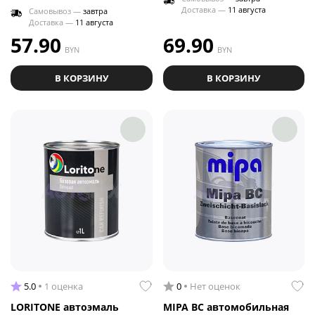
Доставка —
11 августа
Самовывоз —
завтра
Доставка —
11 августа
57.90
69.90
BYN
BYN
В КОРЗИНУ
В КОРЗИНУ
5.0
1 оценка
0
Нет оценок
LORITONE автоэмаль
MIPA BC автомобильная