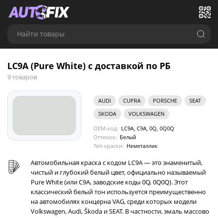
Найти товары
LC9A (Pure White) с доставкой по РБ
9 товаров
AUDI
CUPRA
PORSCHE
SEAT
SKODA
VOLKSWAGEN
OEM-код:
LC9A, C9A, 0Q, 0Q0Q
Оттенок:
Белый
Тип краски:
Неметаллик
Автомобильная краска с кодом LC9A — это знаменитый,
чистый и глубокий белый цвет, официально называемый
Pure White (или C9A, заводские коды 0Q, 0Q0Q). Этот
классический белый тон используется преимущественно
на автомобилях концерна VAG, среди которых модели
Volkswagen, Audi, Škoda и SEAT. В частности, эмаль массово