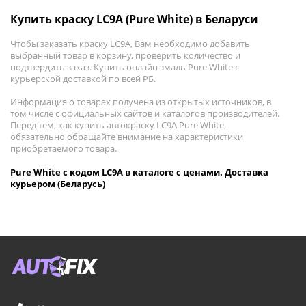
Купить краску LC9A (Pure White) в Беларуси
Чтобы заказать краску LC9A, Вам необходимо добавить
выбранный товар в корзину, проверить количество и
подтвердить заказ. Купить онлайн эмаль Pure White с
курьерской доставкой по всей РБ.
Информация о товарах получена из открытых источников, в
том числе с официальных сайтов и каталогов производителей.
Перед тем, как купить автокраску LC9A Pure White,
обязательно обращайте внимание на характеристики
приобретаемого товара.
Pure White с кодом LC9A в каталоге с ценами. Доставка
курьером (Беларусь)