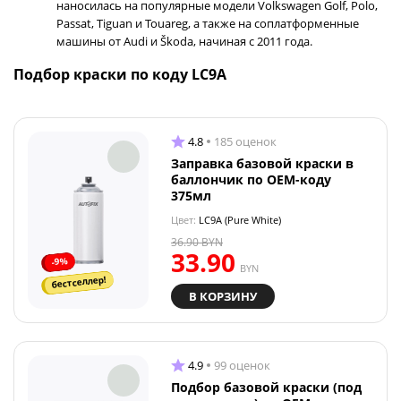
наносилась на популярные модели Volkswagen Golf, Polo,
Passat, Tiguan и Touareg, а также на соплатформенные
машины от Audi и Škoda, начиная с 2011 года.
Подбор краски по коду LC9A
4.8
185 оценок
Заправка базовой краски в
баллончик по OEM-коду
375мл
Цвет:
LC9A (Pure White)
36.90
BYN
33.90
-9%
BYN
бестселлер!
В КОРЗИНУ
4.9
99 оценок
Подбор базовой краски (под