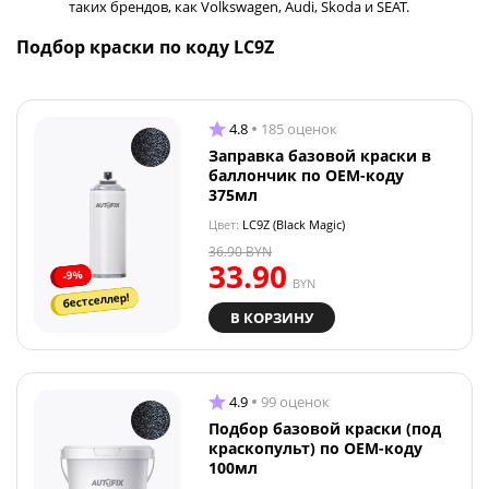
таких брендов, как Volkswagen, Audi, Skoda и SEAT.
Подбор краски по коду LC9Z
4.8
185 оценок
Заправка базовой краски в
баллончик по OEM-коду
375мл
Цвет:
LC9Z (Black Magic)
36.90
BYN
33.90
-9%
BYN
бестселлер!
В КОРЗИНУ
4.9
99 оценок
Подбор базовой краски (под
краскопульт) по OEM-коду
100мл