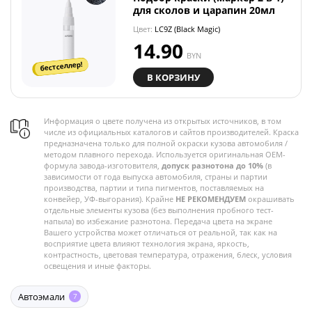
для сколов и царапин 20мл
Цвет:
LC9Z (Black Magic)
14.90
BYN
бестселлер!
В КОРЗИНУ
Информация о цвете получена из открытых источников, в том
числе из официальных каталогов и сайтов производителей. Краска
предназначена только для полной окраски кузова автомобиля /
методом плавного перехода. Используется оригинальная OEM-
формула завода-изготовителя,
допуск разнотона до 10%
(в
зависимости от года выпуска автомобиля, страны и партии
производства, партии и типа пигментов, поставляемых на
конвейер, УФ-выгорания). Крайне
НЕ РЕКОМЕНДУЕМ
окрашивать
отдельные элементы кузова (без выполнения пробного тест-
напыла) во избежание разнотона. Передача цвета на экране
Вашего устройства может отличаться от реальной, так как на
восприятие цвета влияют технология экрана, яркость,
контрастность, цветовая температура, отражения, блеск, условия
освещения и иные факторы.
Автоэмали
7