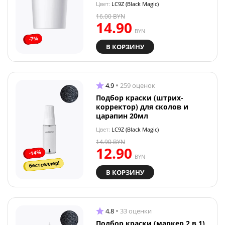
Цвет:
LC9Z (Black Magic)
16.00
BYN
14.90
BYN
-7%
В КОРЗИНУ
4.9
259 оценок
Подбор краски (штрих-
корректор) для сколов и
царапин 20мл
Цвет:
LC9Z (Black Magic)
14.90
BYN
12.90
-14%
BYN
бестселлер!
В КОРЗИНУ
4.8
33 оценки
Подбор краски (маркер 2 в 1)