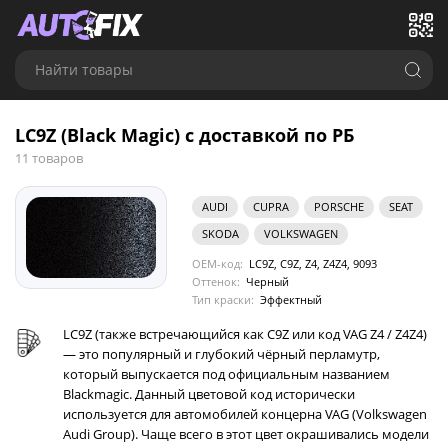
Найти товары
LC9Z (Black Magic) с доставкой по РБ
11 товаров
AUDI
CUPRA
PORSCHE
SEAT
SKODA
VOLKSWAGEN
OEM-код:
LC9Z, C9Z, Z4, Z4Z4, 9093
Оттенок:
Черный
Тип краски:
Эффектный
LC9Z (также встречающийся как C9Z или код VAG Z4 / Z4Z4)
— это популярный и глубокий чёрный перламутр,
который выпускается под официальным названием
Blackmagic. Данный цветовой код исторически
используется для автомобилей концерна VAG (Volkswagen
Audi Group). Чаще всего в этот цвет окрашивались модели