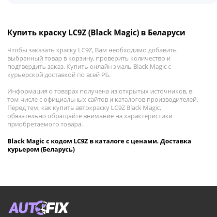
Купить краску LC9Z (Black Magic) в Беларуси
Чтобы заказать краску LC9Z, Вам необходимо добавить
выбранный товар в корзину, проверить количество и
подтвердить заказ. Купить онлайн эмаль Black Magic с
курьерской доставкой по всей РБ.
Информация о товарах получена из открытых источников, в
том числе с официальных сайтов и каталогов производителей.
Перед тем, как купить автокраску LC9Z Black Magic,
обязательно обращайте внимание на характеристики
приобретаемого товара.
Black Magic с кодом LC9Z в каталоге с ценами. Доставка
курьером (Беларусь)