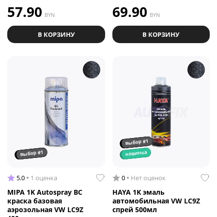
57.90
69.90
BYN
BYN
В КОРЗИНУ
В КОРЗИНУ
выбор #1
выбор #1
новинка
5.0
1 оценка
0
Нет оценок
MIPA 1K Autospray BC
HAYA 1K эмаль
краска базовая
автомобильная VW LC9Z
аэрозольная VW LC9Z
спрей 500мл