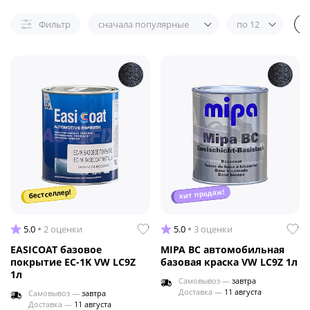
Фильтр
сначала популярные
по 12
хит продаж!
бестселлер!
5.0
2 оценки
5.0
3 оценки
EASICOAT базовое
MIPA BC автомобильная
покрытие EC-1K VW LC9Z
базовая краска VW LC9Z 1л
1л
Самовывоз —
завтра
Доставка —
11 августа
Самовывоз —
завтра
Доставка —
11 августа