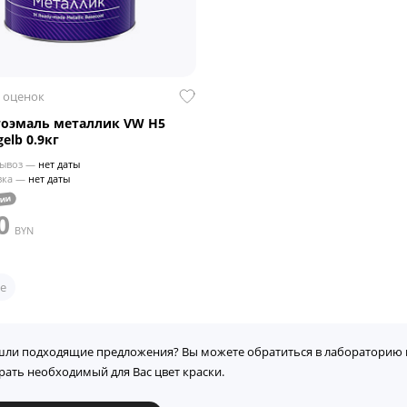
 оценок
тоэмаль металлик VW H5
elb 0.9кг
ывоз —
нет даты
вка —
нет даты
чии
0
BYN
е
шли подходящие предложения? Вы можете обратиться в лабораторию 
рать необходимый для Вас цвет краски.