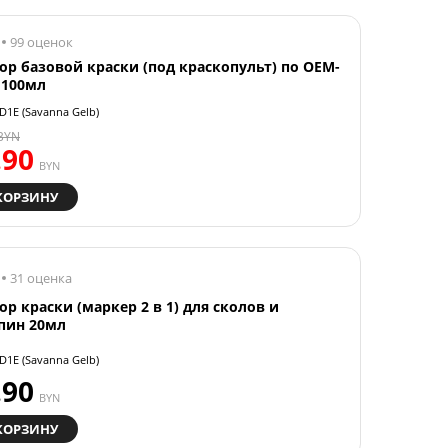
99 оценок
ор базовой краски (под краскопульт) по OEM-
 100мл
D1E (Savanna Gelb)
BYN
.90
BYN
КОРЗИНУ
31 оценка
ор краски (маркер 2 в 1) для сколов и
пин 20мл
D1E (Savanna Gelb)
.90
BYN
КОРЗИНУ