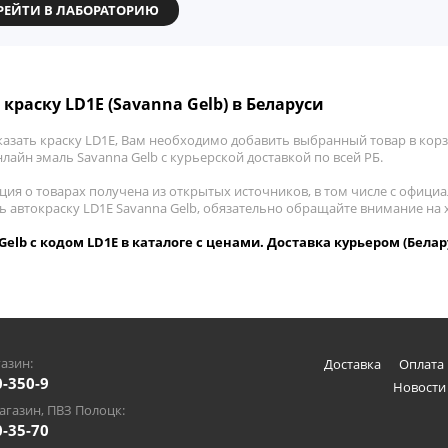
РЕЙТИ В ЛАБОРАТОРИЮ
 краску LD1E (Savanna Gelb) в Беларуси
азать краску LD1E, Вам необходимо добавить выбранный товар в корзи
лайн эмаль Savanna Gelb с курьерской доставкой по всей РБ.
ия о товарах получена из открытых источников, в том числе с официа
ть автокраску LD1E Savanna Gelb, обязательно обращайте внимание на
Gelb с кодом LD1E в каталоге с ценами. Доставка курьером (Белар
азин:
Доставка
Оплата 
0-350-9
Новости
газин, ПВЗ Полоцк:
0-35-70