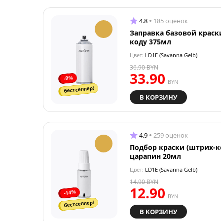
4.8
185 оценок
Заправка базовой краск
коду 375мл
Цвет:
LD1E (Savanna Gelb)
36.90
BYN
33.90
-9%
BYN
бестселлер!
В КОРЗИНУ
4.9
259 оценок
Подбор краски (штрих-к
царапин 20мл
Цвет:
LD1E (Savanna Gelb)
14.90
BYN
12.90
-14%
BYN
бестселлер!
В КОРЗИНУ