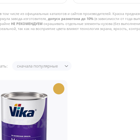
в том числе из официальных каталогов и сайтов производителей. Краска предназ
рмула завода-изготовителя,
допуск разнотона до 10%
(в зависимости от года вы
Крайне
НЕ РЕКОМЕНДУЕМ
окрашивать отдельные элементы кузова (без выполнения
реальной, так как на восприятие цвета влияют технология экрана, яркость, контра
ать:
сначала популярные