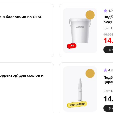
4.9
и в баллончик по OEM-
Подб
коду
Цвет:
L
16.00
14
-7%
В 
4.8
орректор) для сколов и
Подб
цара
Цвет:
L
14
бестселлер!
В 