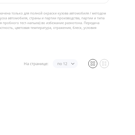
начена только для полной окраски кузова автомобиля / методом
пуска автомобиля, страны и партии производства, партии и типа
 пробного тест-напыла) во избежание разнотона. Передача
стность, цветовая температура, отражения, блеск, условия
На странице:
по 12