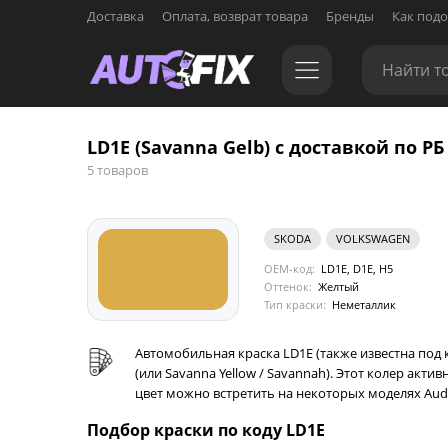
Доставка
Оплата, возврат товара
Бренды
Как подо
LD1E (Savanna Gelb) с доставкой по РБ
5 товаров
SKODA
VOLKSWAGEN
OEM-код:
LD1E, D1E, H5
Оттенок:
Желтый
Тип краски:
Неметаллик
Автомобильная краска LD1E (также известна под 
(или Savanna Yellow / Savannah). Этот колер акти
цвет можно встретить на некоторых моделях Audi
Подбор краски по коду LD1E