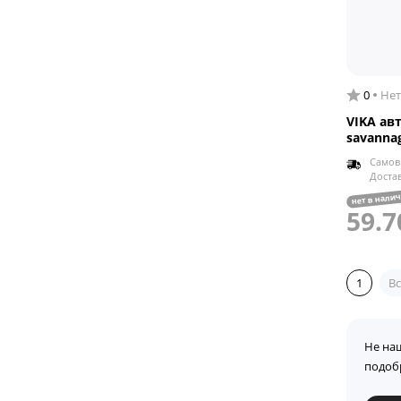
0
Нет
VIKA ав
savannag
Самов
Доста
нет в нали
59.7
1
Вс
Не на
подоб