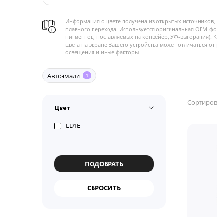
Информация о цвете получена из открытых источников, 
плавного перехода. Используется оригинальная OEM-фо
пигментов, поставляемых на конвейер, УФ-выгорания). 
цвета на экране Вашего устройства может отличаться от 
освещения и иные факторы.
Автоэмали
1
Сортиров
Цвет
LD1E