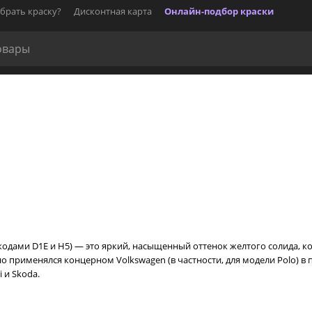
брать краску?
Дисконтная карта
Онлайн-подбор краски
кодами D1E и H5) — это яркий, насыщенный оттенок желтого солида, к
вно применялся концерном Volkswagen (в частности, для модели Polo) в 
 и Skoda.