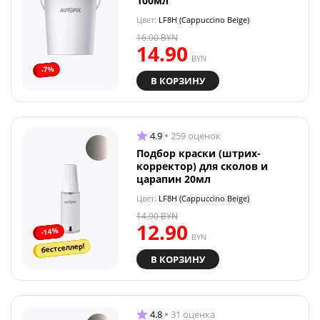
100мл
Цвет:
LF8H (Cappuccino Beige)
16.00
BYN
14.90
BYN
-7%
В КОРЗИНУ
4.9
259 оценок
Подбор краски (штрих-
корректор) для сколов и
царапин 20мл
Цвет:
LF8H (Cappuccino Beige)
14.90
BYN
12.90
-14%
BYN
бестселлер!
В КОРЗИНУ
4.8
31 оценка