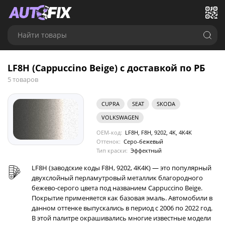
Найти товары
LF8H (Cappuccino Beige) с доставкой по РБ
5 товаров
CUPRA
SEAT
SKODA
VOLKSWAGEN
OEM-код:
LF8H, F8H, 9202, 4K, 4K4K
Оттенок:
Серо-бежевый
Тип краски:
Эффектный
LF8H (заводские коды F8H, 9202, 4K4K) — это популярный
двухслойный перламутровый металлик благородного
бежево-серого цвета под названием Cappuccino Beige.
Покрытие применяется как базовая эмаль. Автомобили в
данном оттенке выпускались в период с 2006 по 2022 год.
В этой палитре окрашивались многие известные модели