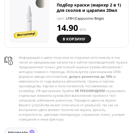
Подбор краски (маркер 2 в 1)
для сколов и царапин 20мл
Цвет:
LF8H (Cappuccino Beige)
14.90
BYN
бестселлер!
В КОРЗИНУ
Информация о цвете получена из открытых источников, в том
числе из официальных каталогов и сайтов производителей. Краска
предназначена только для полной окраски кузова автомобиля /
методом плавного перехода. Используется оригинальная OEM-
формула завода-изготовителя,
допуск разнотона до 10%
(в
зависимости от года выпуска автомобиля, страны и партии
производства, партии и типа пигментов, поставляемых на
конвейер, УФ-выгорания). Крайне
НЕ РЕКОМЕНДУЕМ
окрашивать
отдельные элементы кузова (без выполнения пробного тест-
напыла) во избежание разнотона. Передача цвета на экране
Вашего устройства может отличаться от реальной, так как на
восприятие цвета влияют технология экрана, яркость,
контрастность, цветовая температура, отражения, блеск, условия
освещения и иные факторы.
Автоэмали
1