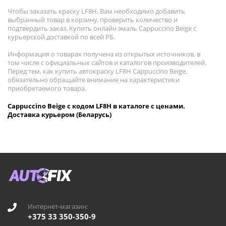
Чтобы заказать краску LF8H, Вам необходимо добавить
выбранный товар в корзину, проверить количество и
подтвердить заказ. Купить онлайн эмаль Cappuccino Beige с
курьерской доставкой по всей РБ.
Информация о товарах получена из открытых источников, в
том числе с официальных сайтов и каталогов производителей.
Перед тем, как купить автокраску LF8H Cappuccino Beige,
обязательно обращайте внимание на характеристики
приобретаемого товара.
Cappuccino Beige с кодом LF8H в каталоге с ценами.
Доставка курьером (Беларусь)
Интернет-магазин:
+375 33 350-350-9