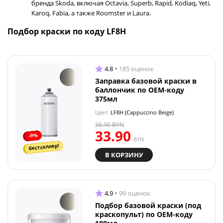
бренда Skoda, включая Octavia, Superb, Rapid, Kodiaq, Yeti,
Karoq, Fabia, а также Roomster и Laura.
Подбор краски по коду LF8H
4.8
185 оценок
Заправка базовой краски в
баллончик по OEM-коду
375мл
Цвет:
LF8H (Cappuccino Beige)
36.90
BYN
33.90
-9%
BYN
бестселлер!
В КОРЗИНУ
4.9
99 оценок
Подбор базовой краски (под
краскопульт) по OEM-коду