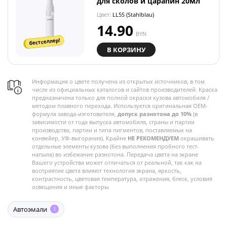
для сколов и царапин 20мл
Цвет:
LL5S (Stahlblau)
14.90
BYN
бестселлер!
В КОРЗИНУ
Информация о цвете получена из открытых источников, в том
числе из официальных каталогов и сайтов производителей. Краска
предназначена только для полной окраски кузова автомобиля /
методом плавного перехода. Используется оригинальная OEM-
формула завода-изготовителя,
допуск разнотона до 10%
(в
зависимости от года выпуска автомобиля, страны и партии
производства, партии и типа пигментов, поставляемых на
конвейер, УФ-выгорания). Крайне
НЕ РЕКОМЕНДУЕМ
окрашивать
отдельные элементы кузова (без выполнения пробного тест-
напыла) во избежание разнотона. Передача цвета на экране
Вашего устройства может отличаться от реальной, так как на
восприятие цвета влияют технология экрана, яркость,
контрастность, цветовая температура, отражения, блеск, условия
освещения и иные факторы.
Автоэмали
1