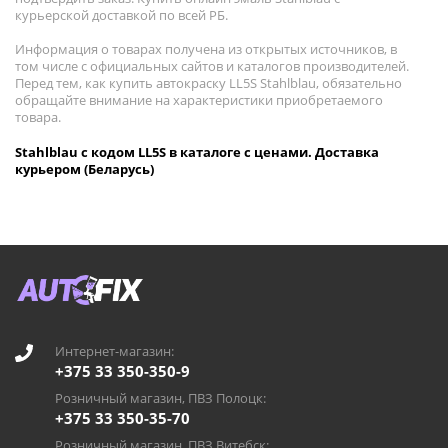
курьерской доставкой по всей РБ.
Информация о товарах получена из открытых источников, в
том числе с официальных сайтов и каталогов производителей.
Перед тем, как купить автокраску LL5S Stahlblau, обязательно
обращайте внимание на характеристики приобретаемого
товара.
Stahlblau с кодом LL5S в каталоге с ценами. Доставка
курьером (Беларусь)
Интернет-магазин:
+375 33 350-350-9
Розничный магазин, ПВЗ Полоцк:
+375 33 350-35-70
Розничный магазин, ПВЗ Витебск: