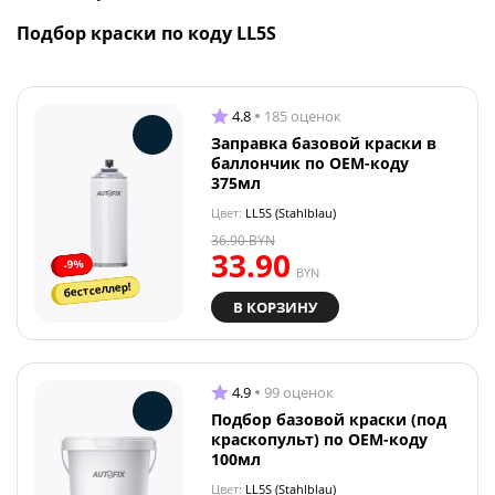
Подбор краски по коду LL5S
4.8
185 оценок
Заправка базовой краски в
баллончик по OEM-коду
375мл
Цвет:
LL5S (Stahlblau)
36.90
BYN
33.90
-9%
BYN
бестселлер!
В КОРЗИНУ
4.9
99 оценок
Подбор базовой краски (под
краскопульт) по OEM-коду
100мл
Цвет:
LL5S (Stahlblau)