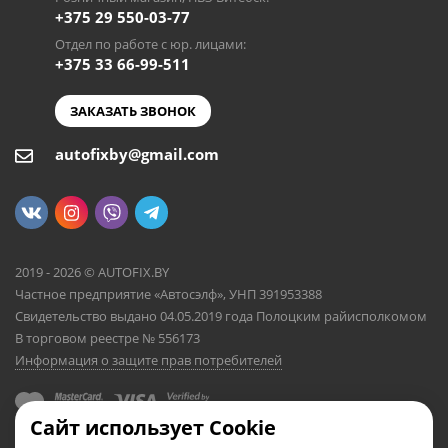
+375 29 550-03-77
Отдел по работе с юр. лицами:
+375 33 66-99-511
ЗАКАЗАТЬ ЗВОНОК
autofixby@gmail.com
2019 - 2026 © AUTOFIX.BY
Частное предприятие «Автосэлф», УНП 391953388
Свидетельство выдано 04.05.2019 года Полоцким райисполкомом
В торговом реестре № 556173
Информация о защите прав потребителей
Сайт использует Cookie