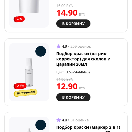
16.00
BYN
14.90
BYN
-7%
В КОРЗИНУ
4.9
259 оценок
Подбор краски (штрих-
корректор) для сколов и
царапин 20мл
Цвет:
LL5S (Stahlblau)
14.90
BYN
12.90
-14%
BYN
бестселлер!
В КОРЗИНУ
4.8
31 оценка
Подбор краски (маркер 2 в 1)