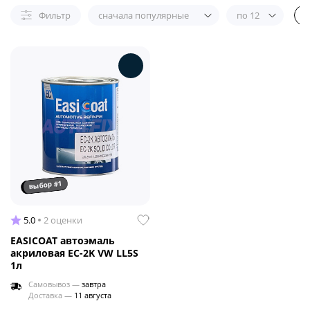
Фильтр
сначала популярные
по 12
выбор #1
5.0
2 оценки
EASICOAT автоэмаль
акриловая EC-2K VW LL5S
1л
Самовывоз —
завтра
Доставка —
11 августа