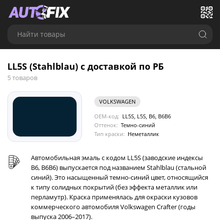
Найти товары
LL5S (Stahlblau) с доставкой по РБ
5 товаров
VOLKSWAGEN
OEM-код:
LL5S, L5S, B6, B6B6
Оттенок:
Темно-синий
Тип краски:
Неметаллик
Автомобильная эмаль с кодом LL5S (заводские индексы
B6, B6B6) выпускается под названием Stahlblau (стальной
синий). Это насыщенный темно-синий цвет, относящийся
к типу солидных покрытий (без эффекта металлик или
перламутр). Краска применялась для окраски кузовов
коммерческого автомобиля Volkswagen Crafter (годы
выпуска 2006–2017).