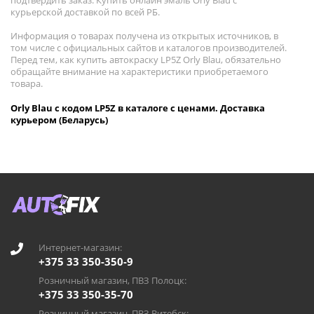
подтвердить заказ. Купить онлайн эмаль Orly Blau с
курьерской доставкой по всей РБ.
Информация о товарах получена из открытых источников, в
том числе с официальных сайтов и каталогов производителей.
Перед тем, как купить автокраску LP5Z Orly Blau, обязательно
обращайте внимание на характеристики приобретаемого
товара.
Orly Blau с кодом LP5Z в каталоге с ценами. Доставка
курьером (Беларусь)
Интернет-магазин:
+375 33 350-350-9
Розничный магазин, ПВЗ Полоцк:
+375 33 350-35-70
Розничный магазин, ПВЗ Витебск: