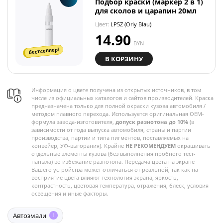
Подбор краски (маркер 2 в 1)
для сколов и царапин 20мл
Цвет:
LP5Z (Orly Blau)
14.90
BYN
бестселлер!
В КОРЗИНУ
Информация о цвете получена из открытых источников, в том
числе из официальных каталогов и сайтов производителей. Краска
предназначена только для полной окраски кузова автомобиля /
методом плавного перехода. Используется оригинальная OEM-
формула завода-изготовителя,
допуск разнотона до 10%
(в
зависимости от года выпуска автомобиля, страны и партии
производства, партии и типа пигментов, поставляемых на
конвейер, УФ-выгорания). Крайне
НЕ РЕКОМЕНДУЕМ
окрашивать
отдельные элементы кузова (без выполнения пробного тест-
напыла) во избежание разнотона. Передача цвета на экране
Вашего устройства может отличаться от реальной, так как на
восприятие цвета влияют технология экрана, яркость,
контрастность, цветовая температура, отражения, блеск, условия
освещения и иные факторы.
Автоэмали
1