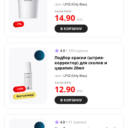
Цвет:
LP5Z (Orly Blau)
16.00
BYN
14.90
BYN
-7%
В КОРЗИНУ
4.9
259 оценок
Подбор краски (штрих-
корректор) для сколов и
царапин 20мл
Цвет:
LP5Z (Orly Blau)
14.90
BYN
12.90
-14%
BYN
бестселлер!
В КОРЗИНУ
4.8
31 оценка