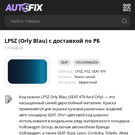
Найти товары
LP5Z (Orly Blau) с доставкой по РБ
5 товаров
SEAT
VOLKSWAGEN
OEM-код:
LP5Z, P5Z, SEAT 479
Оттенок:
Темно-синий
Тип краски:
Эффектный
Код краски LP5Z Orly Blau, (SEAT 479 Azul Orly) — это
насыщенный синий двухслойный металлик. Краска
применяется для окраски кузовов различных моделей
авто концерна SEAT. Этот цветовой код широко
использовался в модельном ряду материнского концерна
Volkswagen Group, включая автомобили бренда
Volkswagen, а также SEAT Ibiza, Leon, Cordoba, Toledo, Altea