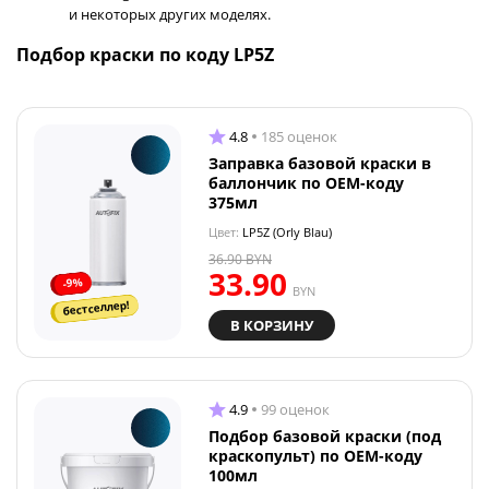
и некоторых других моделях.
Подбор краски по коду LP5Z
4.8
185 оценок
Заправка базовой краски в
баллончик по OEM-коду
375мл
Цвет:
LP5Z (Orly Blau)
36.90
BYN
33.90
-9%
BYN
бестселлер!
В КОРЗИНУ
4.9
99 оценок
Подбор базовой краски (под
краскопульт) по OEM-коду
100мл