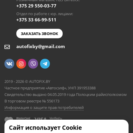
+375 29 550-03-77
Отдел по работе с юр. лицами:
+375 33 66-99-511
ЗАКАЗАТЬ ЗВОНОК
autofixby@gmail.com
2019 - 2026 © AUTOFIX.BY
Частное предприятие «Автосэлф», УНП 391953388
Свидетельство выдано 04.05.2019 года Полоцким райисполкомом
В торговом реестре № 556173
Информация о защите прав потребителей
Сайт использует Cookie