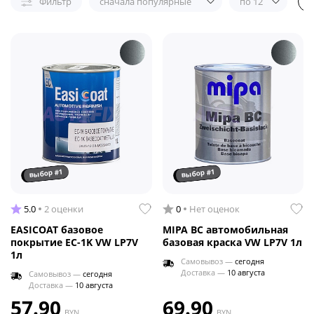
Фильтр
сначала популярные
по 12
выбор #1
выбор #1
5.0
2 оценки
0
Нет оценок
EASICOAT базовое
MIPA BC автомобильная
покрытие EC-1K VW LP7V
базовая краска VW LP7V 1л
1л
Самовывоз —
сегодня
Доставка —
10 августа
Самовывоз —
сегодня
Доставка —
10 августа
57.90
69.90
BYN
BYN