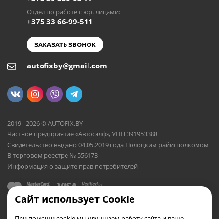
Отдел по работе с юр. лицами:
+375 33 66-99-511
ЗАКАЗАТЬ ЗВОНОК
autofixby@gmail.com
2019 - 2026 © AUTOFIX.BY
Частное предприятие «Автосэлф», УНП 391953388
Свидетельство выдано 04.05.2019 года Полоцким райисполкомом
В торговом реестре № 556173
Информация о защите прав потребителей
Сайт использует Cookie
При помощи cookie мы улучшаем работу сайта и ваше