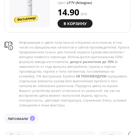
Цвет:
LP7V (Atlasgrau)
14.90
BYN
бестселлер!
В КОРЗИНУ
Информация о цвете получена из открытых источников, в том
числе из официальных каталогов и сайтов производителей. Краска
предназначена только для полной окраски кузова автомобиля /
методом плавного перехода. Используется оригинальная OEM-
формула завода-изготовителя,
допуск разнотона до 10%
(в
зависимости от года выпуска автомобиля, страны и партии
производства, партии и типа пигментов, поставляемых на
конвейер, УФ-выгорания). Крайне
НЕ РЕКОМЕНДУЕМ
окрашивать
отдельные элементы кузова (без выполнения пробного тест-
напыла) во избежание разнотона. Передача цвета на экране
Вашего устройства может отличаться от реальной, так как на
восприятие цвета влияют технология экрана, яркость,
контрастность, цветовая температура, отражения, блеск, условия
освещения и иные факторы.
Автоэмали
2