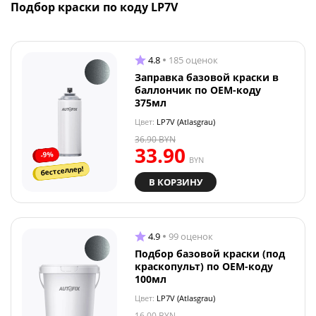
Подбор краски по коду LP7V
4.8
185 оценок
Заправка базовой краски в
баллончик по OEM-коду
375мл
Цвет:
LP7V (Atlasgrau)
36.90
BYN
33.90
-9%
BYN
бестселлер!
В КОРЗИНУ
4.9
99 оценок
Подбор базовой краски (под
краскопульт) по OEM-коду
100мл
Цвет:
LP7V (Atlasgrau)
16.00
BYN