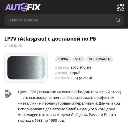
Найти товары
LP7V (Atlasgrau) с доставкой по РБ
6 товаров
CUPRA
SEAT
VOLKSWAGEN
OEM-код:
LP7V, P7V, R4
Оттенок:
Серый
Тип краски:
Эффектный
Цвет LP7V (заводское название Atlasgrau или серый атлас)
— это высококачественная базовая эмаль с эффектом
«металлик» и перламутровыми переливами. Данный код
использовался для автомобилей немецкого концерна
Volkswagen (включая модели Golf, Jetta, Passat и Polo) в
период с 1983 по 1990 год.