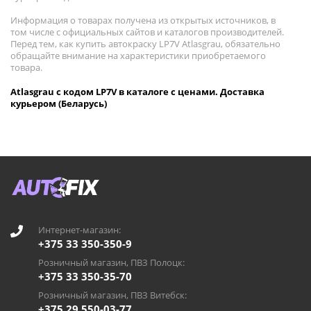
Информация о товарах получена из открытых источников, в
том числе с официальных сайтов и каталогов производителей.
Перед тем, как купить автокраску LP7V Atlasgrau, обязательно
обращайте внимание на характеристики приобретаемого
товара.
Atlasgrau с кодом LP7V в каталоге с ценами. Доставка
курьером (Беларусь)
Интернет-магазин:
+375 33 350-350-9
Розничный магазин, ПВЗ Полоцк:
+375 33 350-35-70
Розничный магазин, ПВЗ Витебск:
+375 29 550-03-77