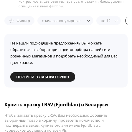
контрастность, цветовая температура, отражения, блеск, условия
освещения и иные факторы.
Фильтр
сначала популярные
по 12
Не нашли подходящие предложения? Вы можете
обратиться в лабораторию цветоподбора нашей сети
розничных магазинов и подобрать необходимый для Вас
цвет краски.
ПЕРЕЙТИ В ЛАБОРАТОРИЮ
Купить краску LR5V (Fjordblau) в Беларуси
Чтобы заказать краску LR5V, Вам необходимо добавить
выбранный товар в корзину, проверить количество и
подтвердить заказ. Купить онлайн эмаль Fjordblau с
курьерской доставкой по всей РБ.