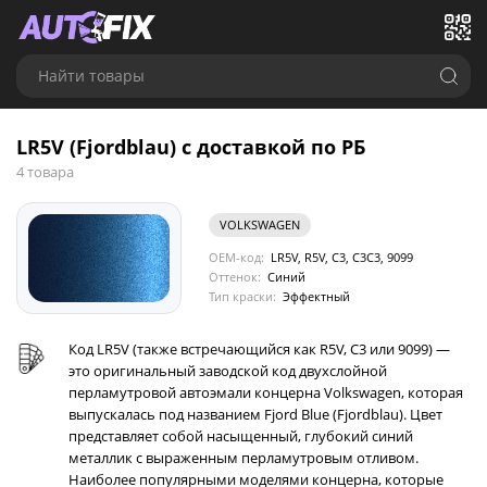
Найти товары
LR5V (Fjordblau) с доставкой по РБ
4 товара
VOLKSWAGEN
OEM-код:
LR5V, R5V, C3, C3C3, 9099
Оттенок:
Синий
Тип краски:
Эффектный
Код LR5V (также встречающийся как R5V, C3 или 9099) —
это оригинальный заводской код двухслойной
перламутровой автоэмали концерна Volkswagen, которая
выпускалась под названием Fjord Blue (Fjordblau). Цвет
представляет собой насыщенный, глубокий синий
металлик с выраженным перламутровым отливом.
Наиболее популярными моделями концерна, которые