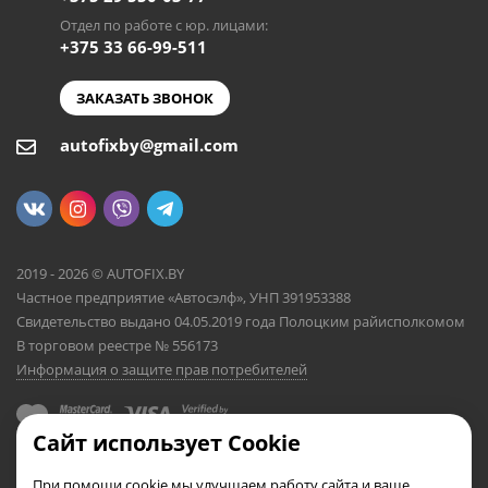
Отдел по работе с юр. лицами:
+375 33 66-99-511
ЗАКАЗАТЬ ЗВОНОК
autofixby@gmail.com
2019 - 2026 © AUTOFIX.BY
Частное предприятие «Автосэлф», УНП 391953388
Свидетельство выдано 04.05.2019 года Полоцким райисполкомом
В торговом реестре № 556173
Информация о защите прав потребителей
Сайт использует Cookie
При помощи cookie мы улучшаем работу сайта и ваше