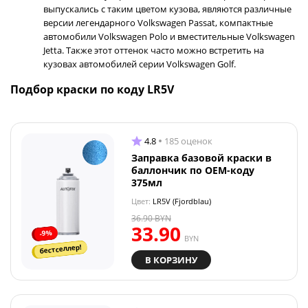
выпускались с таким цветом кузова, являются различные
версии легендарного Volkswagen Passat, компактные
автомобили Volkswagen Polo и вместительные Volkswagen
Jetta. Также этот оттенок часто можно встретить на
кузовах автомобилей серии Volkswagen Golf.
Подбор краски по коду LR5V
4.8
185 оценок
Заправка базовой краски в
баллончик по OEM-коду
375мл
Цвет:
LR5V (Fjordblau)
36.90
BYN
33.90
-9%
BYN
бестселлер!
В КОРЗИНУ