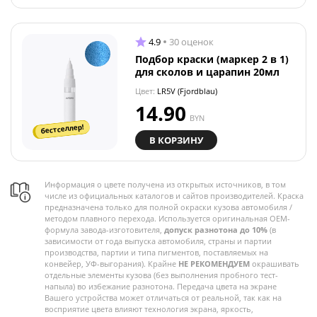
4.9
30 оценок
Подбор краски (маркер 2 в 1)
для сколов и царапин 20мл
Цвет:
LR5V (Fjordblau)
14.90
BYN
бестселлер!
В КОРЗИНУ
Информация о цвете получена из открытых источников, в том
числе из официальных каталогов и сайтов производителей. Краска
предназначена только для полной окраски кузова автомобиля /
методом плавного перехода. Используется оригинальная OEM-
формула завода-изготовителя,
допуск разнотона до 10%
(в
зависимости от года выпуска автомобиля, страны и партии
производства, партии и типа пигментов, поставляемых на
конвейер, УФ-выгорания). Крайне
НЕ РЕКОМЕНДУЕМ
окрашивать
отдельные элементы кузова (без выполнения пробного тест-
напыла) во избежание разнотона. Передача цвета на экране
Вашего устройства может отличаться от реальной, так как на
восприятие цвета влияют технология экрана, яркость,