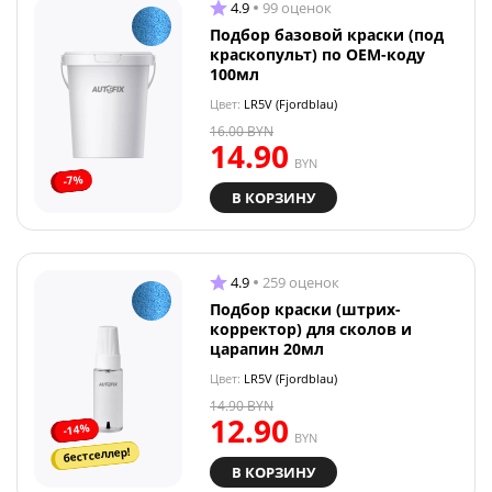
4.9
99 оценок
Подбор базовой краски (под
краскопульт) по OEM-коду
100мл
Цвет:
LR5V (Fjordblau)
16.00
BYN
14.90
BYN
-7%
В КОРЗИНУ
4.9
259 оценок
Подбор краски (штрих-
корректор) для сколов и
царапин 20мл
Цвет:
LR5V (Fjordblau)
14.90
BYN
12.90
-14%
BYN
бестселлер!
В КОРЗИНУ