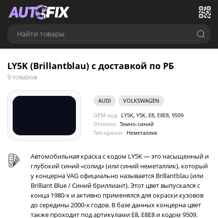
Найти товары
LY5K (Brillantblau) с доставкой по РБ
9 товаров
AUDI
VOLKSWAGEN
OEM-код:
LY5K, Y5K, E8, E8E8, 9509
Оттенок:
Темно-синий
Тип краски:
Неметаллик
Автомобильная краска с кодом LY5K — это насыщенный и
глубокий синий «солид» (или синий неметаллик), который
у концерна VAG официально называется Brillantblau (или
Brilliant Blue / Синий бриллиант). Этот цвет выпускался с
конца 1980-х и активно применялся для окраски кузовов
до середины 2000-х годов. В базе данных концерна цвет
также проходит под артикулами E8, E8E8 и кодом 9509.