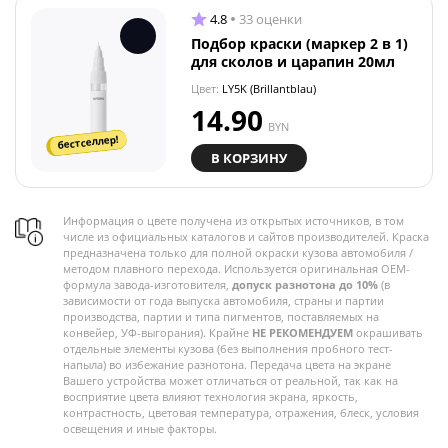
4.8
33 оценки
Подбор краски (маркер 2 в 1)
для сколов и царапин 20мл
Цвет:
LY5K (Brillantblau)
14.90
BYN
бестселлер!
В КОРЗИНУ
Информация о цвете получена из открытых источников, в том
числе из официальных каталогов и сайтов производителей. Краска
предназначена только для полной окраски кузова автомобиля /
методом плавного перехода. Используется оригинальная OEM-
формула завода-изготовителя,
допуск разнотона до 10%
(в
зависимости от года выпуска автомобиля, страны и партии
производства, партии и типа пигментов, поставляемых на
конвейер, УФ-выгорания). Крайне
НЕ РЕКОМЕНДУЕМ
окрашивать
отдельные элементы кузова (без выполнения пробного тест-
напыла) во избежание разнотона. Передача цвета на экране
Вашего устройства может отличаться от реальной, так как на
восприятие цвета влияют технология экрана, яркость,
контрастность, цветовая температура, отражения, блеск, условия
освещения и иные факторы.