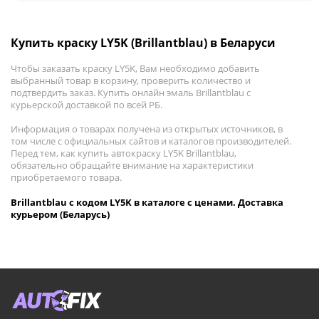
Купить краску LY5K (Brillantblau) в Беларуси
Чтобы заказать краску LY5K, Вам необходимо добавить
выбранный товар в корзину, проверить количество и
подтвердить заказ. Купить онлайн эмаль Brillantblau с
курьерской доставкой по всей РБ.
Информация о товарах получена из открытых источников, в
том числе с официальных сайтов и каталогов производителей.
Перед тем, как купить автокраску LY5K Brillantblau,
обязательно обращайте внимание на характеристики
приобретаемого товара.
Brillantblau с кодом LY5K в каталоге с ценами. Доставка
курьером (Беларусь)