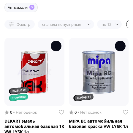
Автоэмали
5
Фильтр
сначала популярные
по 12
выбор #1
выбор #1
новинка
0
Нет оценок
0
Нет оценок
DEKART эмаль
MIPA BC автомобильная
автомобильная базовая 1K
базовая краска VW LY5K 1л
VW LY5K 1л