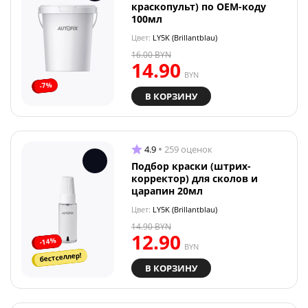
краскопульт) по OEM-коду
100мл
Цвет:
LY5K (Brillantblau)
16.00
BYN
14.90
BYN
-7%
В КОРЗИНУ
4.9
259 оценок
Подбор краски (штрих-
корректор) для сколов и
царапин 20мл
Цвет:
LY5K (Brillantblau)
14.90
BYN
12.90
-14%
BYN
бестселлер!
В КОРЗИНУ