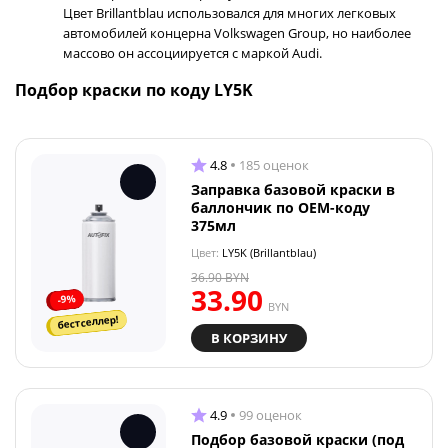
Цвет Brillantblau использовался для многих легковых
автомобилей концерна Volkswagen Group, но наиболее
массово он ассоциируется с маркой Audi.
Подбор краски по коду LY5K
4.8
185 оценок
Заправка базовой краски в
баллончик по OEM-коду
375мл
Цвет:
LY5K (Brillantblau)
36.90
BYN
33.90
-9%
BYN
бестселлер!
В КОРЗИНУ
4.9
99 оценок
Подбор базовой краски (под