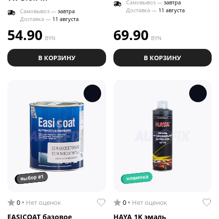
Самовывоз —
завтра
Доставка —
11 августа
Самовывоз —
завтра
Доставка —
11 августа
54.90
69.90
BYN
BYN
В КОРЗИНУ
В КОРЗИНУ
выбор #1
новинка
0
Нет оценок
0
Нет оценок
EASICOAT базовое
HAYA 1K эмаль