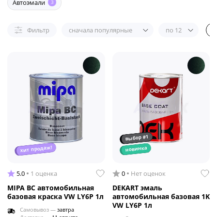
Автоэмали
3
Фильтр
сначала популярные
по 12
выбор #1
хит продаж!
новинка
5.0
1 оценка
0
Нет оценок
MIPA BC автомобильная
DEKART эмаль
базовая краска VW LY6P 1л
автомобильная базовая 1K
VW LY6P 1л
Самовывоз —
завтра