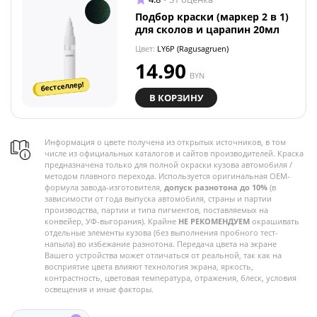
Подбор краски (маркер 2 в 1)
для сколов и царапин 20мл
Цвет:
LY6P (Ragusagruen)
14.90
BYN
бестселлер!
В КОРЗИНУ
Информация о цвете получена из открытых источников, в том
числе из официальных каталогов и сайтов производителей. Краска
предназначена только для полной окраски кузова автомобиля /
методом плавного перехода. Используется оригинальная OEM-
формула завода-изготовителя,
допуск разнотона до 10%
(в
зависимости от года выпуска автомобиля, страны и партии
производства, партии и типа пигментов, поставляемых на
конвейер, УФ-выгорания). Крайне
НЕ РЕКОМЕНДУЕМ
окрашивать
отдельные элементы кузова (без выполнения пробного тест-
напыла) во избежание разнотона. Передача цвета на экране
Вашего устройства может отличаться от реальной, так как на
восприятие цвета влияют технология экрана, яркость,
контрастность, цветовая температура, отражения, блеск, условия
освещения и иные факторы.