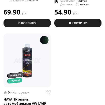
Доставка —
11 августа
Самовывоз —
завтра
Доставка —
11 августа
69.90
54.90
BYN
BYN
В КОРЗИНУ
В КОРЗИНУ
выбор #1
новинка
0
Нет оценок
HAYA 1K эмаль
автомобильная VW LY6P