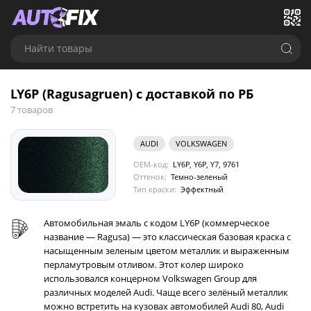
Найти товары
LY6P (Ragusagruen) с доставкой по РБ
7 товаров
AUDI
VOLKSWAGEN
OEM-код:
LY6P, Y6P, Y7, 9761
Оттенок:
Темно-зеленый
Тип краски:
Эффектный
Автомобильная эмаль с кодом LY6P (коммерческое
название — Ragusa) — это классическая базовая краска с
насыщенным зеленым цветом металлик и выраженным
перламутровым отливом. Этот колер широко
использовался концерном Volkswagen Group для
различных моделей Audi. Чаще всего зелёный металлик
можно встретить на кузовах автомобилей Audi 80, Audi