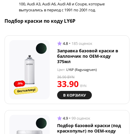
100, Audi A3, Audi A6, Audi A8 и Coupe, которые
выпускались в период с 1991 по 2001 год.
Подбор краски по коду LY6P
4.8
185 оценок
Заправка базовой краски в
баллончик по OEM-коду
375мл
Цвет:
LY6P (Ragusagruen)
36.90
BYN
33.90
-9%
BYN
бестселлер!
В КОРЗИНУ
4.9
99 оценок
Подбор базовой краски (под
краскопульт) по OEM-коду