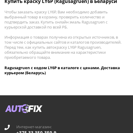
Купить краску LY6P (Ragusagruen) в Беларуси
Чтобы заказать краску LY6P, Вам необходимо добавить
выбранный товар в корзину, проверить количество и
подтвердить заказ. Купить онлайн эмаль Ragusagruen с
курьерской доставкой по всей РБ.
Информация о товарах получена из открытых источников, в
том числе с официальных сайтов и каталогов производителей.
Перед тем, как купить автокраску LY6P Ragusagruen,
обязательно обращайте внимание на характеристики
приобретаемого товара.
Ragusagruen с кодом LY6P в каталоге с ценами. Доставка
курьером (Беларусь)
Интернет-магазин:
+375 33 350-350-9