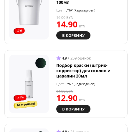
100мл
Цвет:
LY6P (Ragusagruen)
16.00
BYN
14.90
BYN
-7%
В КОРЗИНУ
4.9
259 оценок
Подбор краски (штрих-
корректор) для сколов и
царапин 20мл
Цвет:
LY6P (Ragusagruen)
14.90
BYN
12.90
-14%
BYN
бестселлер!
В КОРЗИНУ
4.8
31 оценка