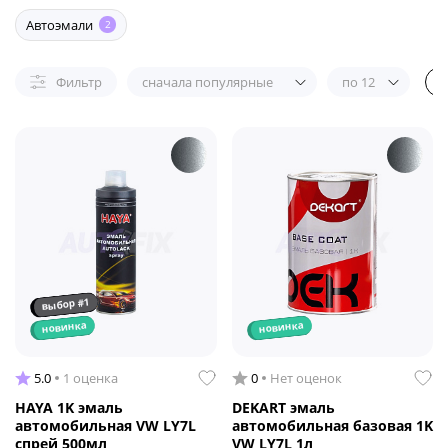
Автоэмали
2
Фильтр
сначала популярные
по 12
выбор #1
новинка
новинка
5.0
1 оценка
0
Нет оценок
HAYA 1K эмаль
DEKART эмаль
автомобильная VW LY7L
автомобильная базовая 1K
спрей 500мл
VW LY7L 1л