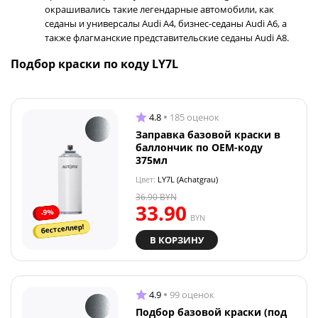
окрашивались такие легендарные автомобили, как
седаны и универсалы Audi A4, бизнес-седаны Audi A6, а
также флагманские представительские седаны Audi A8.
Подбор краски по коду LY7L
4.8
185 оценок
Заправка базовой краски в
баллончик по OEM-коду
375мл
Цвет:
LY7L (Achatgrau)
36.90
BYN
33.90
-9%
BYN
бестселлер!
В КОРЗИНУ
4.9
99 оценок
Подбор базовой краски (под