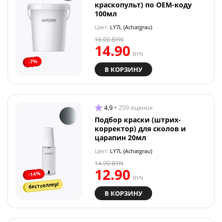
краскопульт) по OEM-коду
100мл
Цвет:
LY7L (Achatgrau)
16.00
BYN
14.90
BYN
-7%
В КОРЗИНУ
4.9
259 оценок
Подбор краски (штрих-
корректор) для сколов и
царапин 20мл
Цвет:
LY7L (Achatgrau)
14.90
BYN
12.90
-14%
BYN
бестселлер!
В КОРЗИНУ