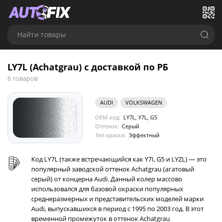
Найти товары
LY7L (Achatgrau) с доставкой по РБ
6 товаров
AUDI
VOLKSWAGEN
OEM-код:
LY7L, Y7L, G5
Оттенок:
Серый
Тип краски:
Эффектный
Код LY7L (также встречающийся как Y7I, G5 и LYZL) — это
популярный заводской оттенок Achatgrau (агатовый
серый) от концерна Audi. Данный колер массово
использовался для базовой окраски популярных
среднеразмерных и представительских моделей марки
Audi, выпускавшихся в период с 1995 по 2003 год. В этот
временной промежуток в оттенок Achatgrau