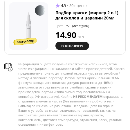
4.9
30 оценок
Подбор краски (маркер 2 в 1)
для сколов и царапин 20мл
Цвет:
LY7L (Achatgrau)
14.90
BYN
бестселлер!
В КОРЗИНУ
Информация о цвете получена из открытых источников, в том
числе из официальных каталогов и сайтов производителей. Краска
предназначена только для полной окраски кузова автомобиля /
методом плавного перехода. Используется оригинальная OEM-
формула завода-изготовителя,
допуск разнотона до 10%
(в
зависимости от года выпуска автомобиля, страны и партии
производства, партии и типа пигментов, поставляемых на
конвейер, УФ-выгорания). Крайне
НЕ РЕКОМЕНДУЕМ
окрашивать
отдельные элементы кузова (без выполнения пробного тест-
напыла) во избежание разнотона. Передача цвета на экране
Вашего устройства может отличаться от реальной, так как на
восприятие цвета влияют технология экрана, яркость,
контрастность, цветовая температура, отражения, блеск, условия
освещения и иные факторы.