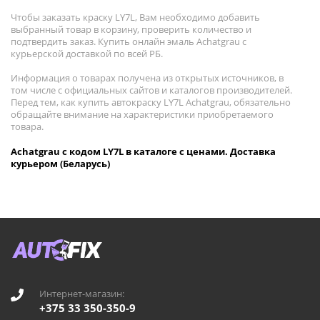
Чтобы заказать краску LY7L, Вам необходимо добавить
выбранный товар в корзину, проверить количество и
подтвердить заказ. Купить онлайн эмаль Achatgrau с
курьерской доставкой по всей РБ.
Информация о товарах получена из открытых источников, в
том числе с официальных сайтов и каталогов производителей.
Перед тем, как купить автокраску LY7L Achatgrau, обязательно
обращайте внимание на характеристики приобретаемого
товара.
Achatgrau с кодом LY7L в каталоге с ценами. Доставка
курьером (Беларусь)
Интернет-магазин:
+375 33 350-350-9