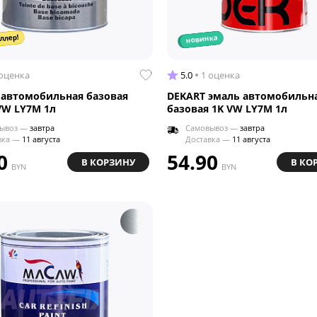
ллер!
новинка
 оценка
5.0
1 оценка
 автомобильная базовая
DEKART эмаль автомобильн
VW LY7M 1л
базовая 1K VW LY7M 1л
ывоз —
завтра
Самовывоз —
завтра
вка —
11 августа
Доставка —
11 августа
0
54.90
В КОРЗИНУ
В КО
BYN
BYN