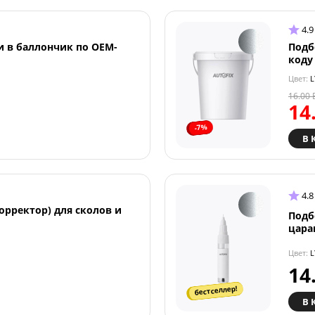
4.9
и в баллончик по OEM-
Подб
коду
Цвет:
L
16.00
14
-7%
В 
4.8
орректор) для сколов и
Подб
цара
Цвет:
L
14
бестселлер!
В 