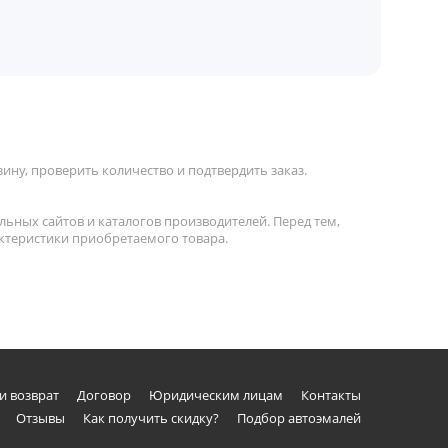
ину, проверить количество и подтвердить заказ.
льных сайтов и каталогов производителей. Перед тем,
актеристики приобретаемого товара.
и возврат
Договор
Юридическим лицам
Контакты
Отзывы
Как получить скидку?
Подбор автоэмалей