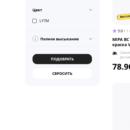
Цвет
бестсе
LY7M
5.0
1
i
Полное высыхание
MIPA BC
краска 
Самов
Доста
78.9