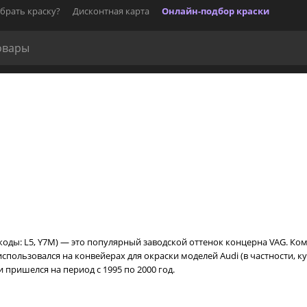
брать краску?
Дисконтная карта
Онлайн-подбор краски
коды: L5, Y7M) — это популярный заводской оттенок концерна VAG. Ко
использовался на конвейерах для окраски моделей Audi (в частности, кул
 пришелся на период с 1995 по 2000 год.