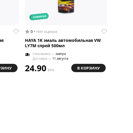
новинка
0
Нет оценок
ая
HAYA 1K эмаль автомобильная VW
LY7M спрей 500мл
Самовывоз —
завтра
Доставка —
11 августа
24.90
РЗИНУ
В КОРЗИНУ
BYN