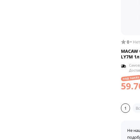
0
Нет
MACAW б
LY7M 1л
Самов
Доста
под заказ
59.7
1
Вс
Не на
подоб