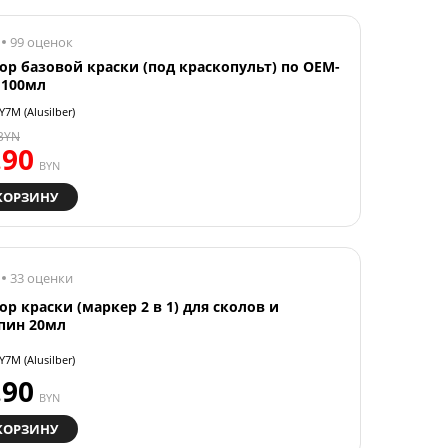
99 оценок
ор базовой краски (под краскопульт) по OEM-
 100мл
Y7M (Alusilber)
BYN
.90
BYN
КОРЗИНУ
33 оценки
ор краски (маркер 2 в 1) для сколов и
пин 20мл
Y7M (Alusilber)
.90
BYN
КОРЗИНУ