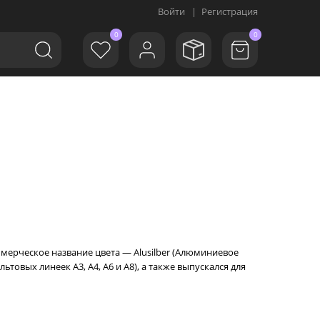
Войти
|
Регистрация
0
0
ммерческое название цвета — Alusilber (Алюминиевое
ьтовых линеек A3, A4, A6 и A8), а также выпускался для