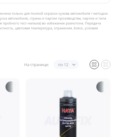
начена только для полной окраски кузова автомобиля / методом
пуска автомобиля, страны и партии производства, партии и типа
 пробного тест-напыла) во избежание разнотона. Передача
стность, цветовая температура, отражения, блеск, условия
На странице:
по 12