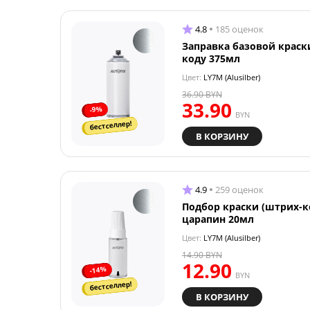
4.8
185 оценок
Заправка базовой краск
коду 375мл
Цвет:
LY7M (Alusilber)
36.90
BYN
33.90
-9%
BYN
бестселлер!
В КОРЗИНУ
4.9
259 оценок
Подбор краски (штрих-к
царапин 20мл
Цвет:
LY7M (Alusilber)
14.90
BYN
12.90
-14%
BYN
бестселлер!
В КОРЗИНУ