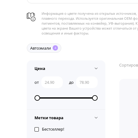
Информация о цвете получена из открытых источников, 
плавного перехода. Используется оригинальная OEM-фо
пигментов, поставляемых на конвейер, УФ-выгорания). 
цвета на экране Вашего устройства может отличаться от 
освещения и иные факторы.
Автоэмали
4
Сортиров
Цена
от
до
Метки товара
Бестселлер!