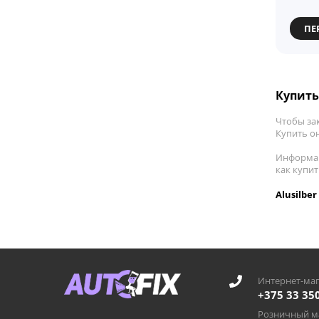
ПЕ
Купить 
Чтобы за
Купить он
Информац
как купит
Alusilbe
Интернет-маг
+375 33 35
Розничный ма