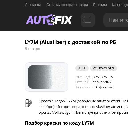
Доставка
Оплата, возврат товара
Бренды
Как подо
LY7M (Alusilber) с доставкой по РБ
8 товаров
AUDI
VOLKSWAGEN
OEM-код:
LY7M, Y7M, L5
Оттенок:
Серебристый
Тип краски:
Эффектный
Краска с кодом LY7M (заводские альтернативные 
серебро). Исторически оттенок Alusilber активно 
бренда Volkswagen. Пик популярности этой краски
Подбор краски по коду LY7M