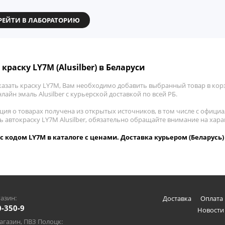
РЕЙТИ В ЛАБОРАТОРИЮ
краску LY7M (Alusilber) в Беларуси
казать краску LY7M, Вам необходимо добавить выбранный товар в корз
лайн эмаль Alusilber с курьерской доставкой по всей РБ.
ия о товарах получена из открытых источников, в том числе с официа
ь автокраску LY7M Alusilber, обязательно обращайте внимание на хар
r с кодом LY7M в каталоге с ценами. Доставка курьером (Беларусь)
азин:
Доставка
Оплата 
0-350-9
Новости
газин, ПВЗ Полоцк: