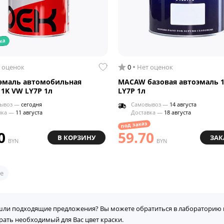
ка
 оценок
0
Нет оценок
эмаль автомобильная
MACAW базовая автоэмаль 
 1K VW LY7P 1л
LY7P 1л
ывоз —
сегодня
Самовывоз —
14 августа
вка —
11 августа
Доставка —
18 августа
под заказ
0
59.70
В КОРЗИНУ
ЗАК
BYN
BYN
е
шли подходящие предложения? Вы можете обратиться в лабораторию 
рать необходимый для Вас цвет краски.