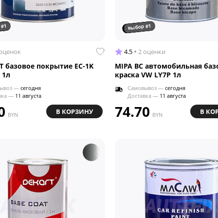
 #1
выбор #1
 оценок
4.5
2 оценки
T базовое покрытие EC-1K
MIPA BC автомобильная баз
 1л
краска VW LY7P 1л
ывоз —
сегодня
Самовывоз —
сегодня
вка —
11 августа
Доставка —
11 августа
0
74.70
В КОРЗИНУ
В КО
BYN
BYN