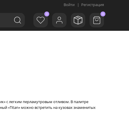
Войти
|
Регистрация
0
0
лик» с легким перламутровым отливом. В палитре
дный «Titan» можно встретить на кузовах знаменитых