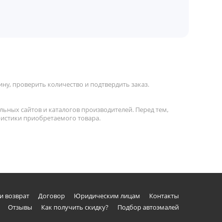
ну, проверить количество и подтвердить заказ.
льных сайтов и каталогов производителей. Перед тем,
ристики приобретаемого товара.
и возврат
Договор
Юридическим лицам
Контакты
Отзывы
Как получить скидку?
Подбор автоэмалей