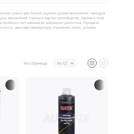
начена только для полной окраски кузова автомобиля / методом
пуска автомобиля, страны и партии производства, партии и типа
 пробного тест-напыла) во избежание разнотона. Передача
стность, цветовая температура, отражения, блеск, условия
На странице:
по 12