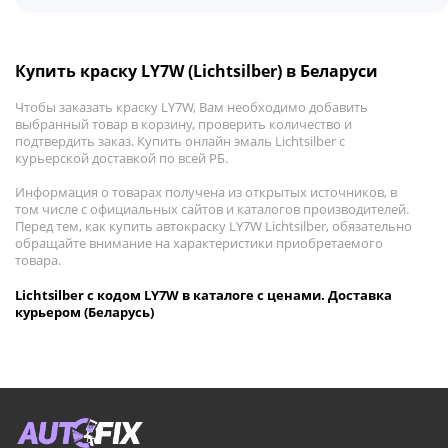
Купить краску LY7W (Lichtsilber) в Беларуси
Чтобы заказать краску LY7W, Вам необходимо добавить
выбранный товар в корзину, проверить количество и
подтвердить заказ. Купить онлайн эмаль Lichtsilber с
курьерской доставкой по всей РБ.
Информация о товарах получена из открытых источников, в
том числе с официальных сайтов и каталогов производителей.
Перед тем, как купить автокраску LY7W Lichtsilber, обязательно
обращайте внимание на характеристики приобретаемого
товара.
Lichtsilber с кодом LY7W в каталоге с ценами. Доставка
курьером (Беларусь)