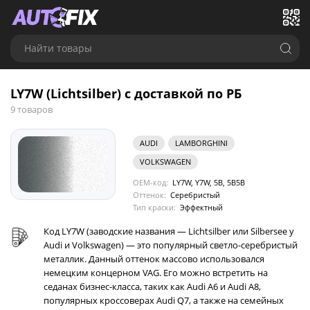
Найти товары
LY7W (Lichtsilber) с доставкой по РБ
9 товаров
AUDI
LAMBORGHINI
VOLKSWAGEN
OEM-код:
LY7W, Y7W, 5B, 5B5B
Оттенок:
Серебристый
Тип краски:
Эффектный
Код LY7W (заводские названия — Lichtsilber или Silbersee у
Audi и Volkswagen) — это популярный светло-серебристый
металлик. Данный оттенок массово использовался
немецким концерном VAG. Его можно встретить на
седанах бизнес-класса, таких как Audi A6 и Audi A8,
популярных кроссоверах Audi Q7, а также на семейных