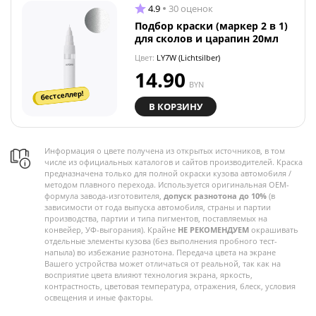
4.9
30 оценок
Подбор краски (маркер 2 в 1)
для сколов и царапин 20мл
Цвет:
LY7W (Lichtsilber)
14.90
BYN
бестселлер!
В КОРЗИНУ
Информация о цвете получена из открытых источников, в том
числе из официальных каталогов и сайтов производителей. Краска
предназначена только для полной окраски кузова автомобиля /
методом плавного перехода. Используется оригинальная OEM-
формула завода-изготовителя,
допуск разнотона до 10%
(в
зависимости от года выпуска автомобиля, страны и партии
производства, партии и типа пигментов, поставляемых на
конвейер, УФ-выгорания). Крайне
НЕ РЕКОМЕНДУЕМ
окрашивать
отдельные элементы кузова (без выполнения пробного тест-
напыла) во избежание разнотона. Передача цвета на экране
Вашего устройства может отличаться от реальной, так как на
восприятие цвета влияют технология экрана, яркость,
контрастность, цветовая температура, отражения, блеск, условия
освещения и иные факторы.