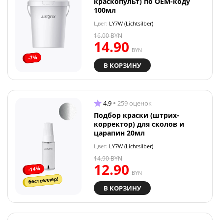
краскопульт) по OEM-коду
100мл
Цвет:
LY7W (Lichtsilber)
16.00
BYN
14.90
BYN
-7%
В КОРЗИНУ
4.9
259 оценок
Подбор краски (штрих-
корректор) для сколов и
царапин 20мл
Цвет:
LY7W (Lichtsilber)
14.90
BYN
12.90
-14%
BYN
бестселлер!
В КОРЗИНУ