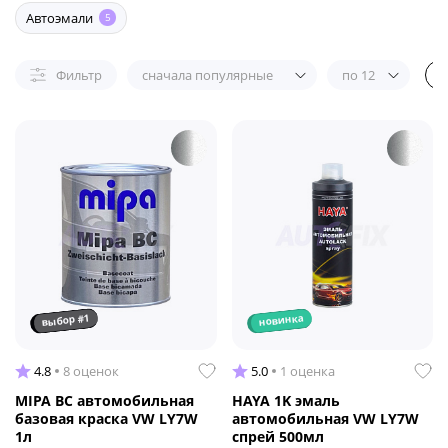
Автоэмали
5
Фильтр
сначала популярные
по 12
выбор #1
новинка
4.8
8 оценок
5.0
1 оценка
MIPA BC автомобильная
HAYA 1K эмаль
базовая краска VW LY7W
автомобильная VW LY7W
1л
спрей 500мл