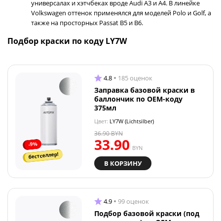
универсалах и хэтчбеках вроде Audi A3 и A4. В линейке
Volkswagen оттенок применялся для моделей Polo и Golf, а
также на просторных Passat B5 и B6.
Подбор краски по коду LY7W
4.8
185 оценок
Заправка базовой краски в
баллончик по OEM-коду
375мл
Цвет:
LY7W (Lichtsilber)
36.90
BYN
33.90
-9%
BYN
бестселлер!
В КОРЗИНУ
4.9
99 оценок
Подбор базовой краски (под