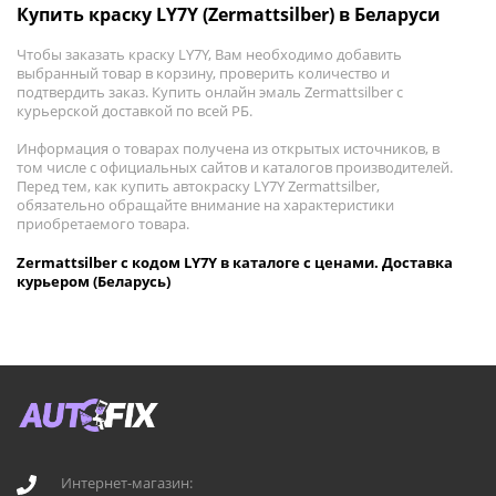
Купить краску LY7Y (Zermattsilber) в Беларуси
Чтобы заказать краску LY7Y, Вам необходимо добавить
выбранный товар в корзину, проверить количество и
подтвердить заказ. Купить онлайн эмаль Zermattsilber с
курьерской доставкой по всей РБ.
Информация о товарах получена из открытых источников, в
том числе с официальных сайтов и каталогов производителей.
Перед тем, как купить автокраску LY7Y Zermattsilber,
обязательно обращайте внимание на характеристики
приобретаемого товара.
Zermattsilber с кодом LY7Y в каталоге с ценами. Доставка
курьером (Беларусь)
Интернет-магазин: