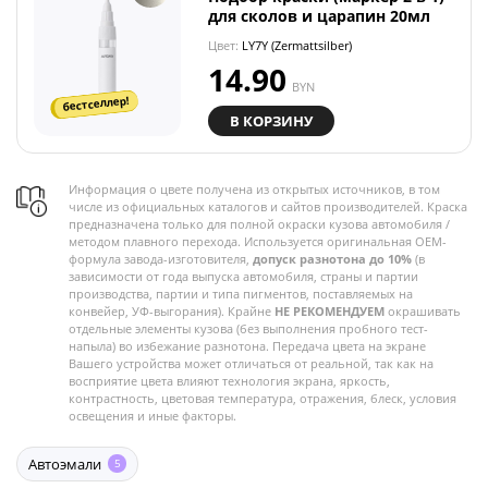
для сколов и царапин 20мл
Цвет:
LY7Y (Zermattsilber)
14.90
BYN
бестселлер!
В КОРЗИНУ
Информация о цвете получена из открытых источников, в том
числе из официальных каталогов и сайтов производителей. Краска
предназначена только для полной окраски кузова автомобиля /
методом плавного перехода. Используется оригинальная OEM-
формула завода-изготовителя,
допуск разнотона до 10%
(в
зависимости от года выпуска автомобиля, страны и партии
производства, партии и типа пигментов, поставляемых на
конвейер, УФ-выгорания). Крайне
НЕ РЕКОМЕНДУЕМ
окрашивать
отдельные элементы кузова (без выполнения пробного тест-
напыла) во избежание разнотона. Передача цвета на экране
Вашего устройства может отличаться от реальной, так как на
восприятие цвета влияют технология экрана, яркость,
контрастность, цветовая температура, отражения, блеск, условия
освещения и иные факторы.
Автоэмали
5