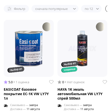
Фильтр
сначала популярные
по 12
выбор #1
выбор #1
новинка
5.0
1 оценка
0
Нет оценок
EASICOAT базовое
HAYA 1K эмаль
покрытие EC-1K VW LY7Y
автомобильная VW LY7Y
1л
спрей 500мл
Самовывоз —
завтра
Самовывоз —
завтра
Доставка —
11 августа
Доставка —
11 августа