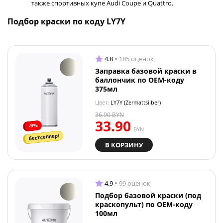
также спортивных купе Audi Coupe и Quattro.
Подбор краски по коду LY7Y
4.8
185 оценок
Заправка базовой краски в
баллончик по OEM-коду
375мл
Цвет:
LY7Y (Zermattsilber)
36.90
BYN
33.90
-9%
BYN
бестселлер!
В КОРЗИНУ
4.9
99 оценок
Подбор базовой краски (под
краскопульт) по OEM-коду
100мл