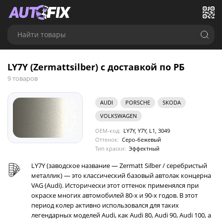
Найти товары
LY7Y (Zermattsilber) с доставкой по РБ
9 товаров
AUDI
PORSCHE
SKODA
VOLKSWAGEN
OEM-код:
LY7Y, Y7Y, L1, 3049
Оттенок:
Серо-бежевый
Тип краски:
Эффектный
LY7Y (заводское название — Zermatt Silber / серебристый
металлик) — это классический базовый автолак концерна
VAG (Audi). Исторически этот оттенок применялся при
окраске многих автомобилей 80-х и 90-х годов. В этот
период колер активно использовался для таких
легендарных моделей Audi, как Audi 80, Audi 90, Audi 100, а