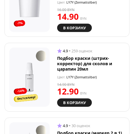
Цвет:
LY7Y (Zermattsilber)
16.00
BYN
14.90
BYN
-7%
В КОРЗИНУ
4.9
259 оценок
Подбор краски (штрих-
корректор) для сколов и
царапин 20мл
Цвет:
LY7Y (Zermattsilber)
14.90
BYN
12.90
-14%
BYN
бестселлер!
В КОРЗИНУ
4.9
30 оценок
Подбор краски (маркер 2 в 1)