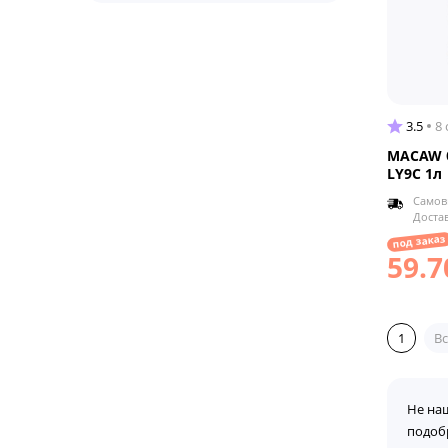
3.5
8
MACAW б
LY9C 1л
Самов
Доста
под заказ
59.7
1
Вс
Не на
подоб