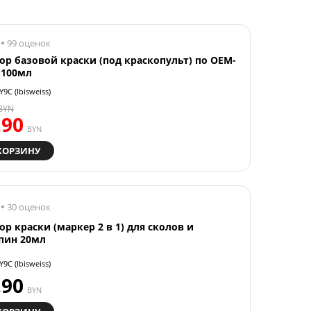
99 оценок
ор базовой краски (под краскопульт) по OEM-
 100мл
Y9C (Ibisweiss)
BYN
.90
BYN
КОРЗИНУ
30 оценок
ор краски (маркер 2 в 1) для сколов и
пин 20мл
Y9C (Ibisweiss)
.90
BYN