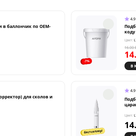
4.9
и в баллончик по OEM-
Подб
коду
Цвет:
L
16.00
14
-7%
В 
4.9
орректор) для сколов и
Подб
цара
Цвет:
L
14
бестселлер!