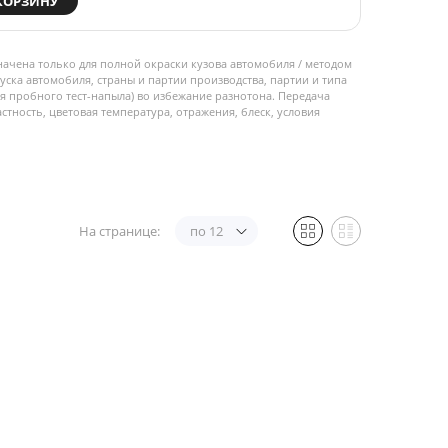
КОРЗИНУ
начена только для полной окраски кузова автомобиля / методом
пуска автомобиля, страны и партии производства, партии и типа
 пробного тест-напыла) во избежание разнотона. Передача
стность, цветовая температура, отражения, блеск, условия
На странице:
по 12