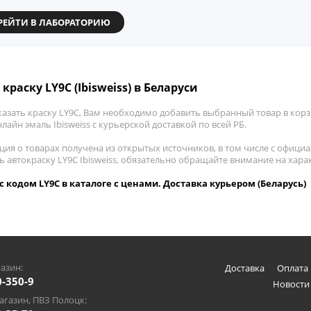
РЕЙТИ В ЛАБОРАТОРИЮ
краску LY9C (Ibisweiss) в Беларуси
азать краску LY9C, Вам необходимо добавить выбранный товар в корзи
лайн эмаль Ibisweiss с курьерской доставкой по всей РБ.
ия о товарах получена из открытых источников, в том числе с официа
ь автокраску LY9C Ibisweiss, обязательно обращайте внимание на хар
s с кодом LY9C в каталоге с ценами. Доставка курьером (Беларусь)
азин:
Доставка
Оплата 
0-350-9
Новости
газин, ПВЗ Полоцк: