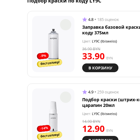
Подбор краски по коду LY9C
4.8
185 оценок
Заправка базовой краск
коду 375мл
Цвет:
LY9C (Ibisweiss)
36.90
BYN
33.90
-9%
BYN
бестселлер!
В КОРЗИНУ
4.9
259 оценок
Подбор краски (штрих-к
царапин 20мл
Цвет:
LY9C (Ibisweiss)
14.90
BYN
12.90
-14%
BYN
бестселлер!