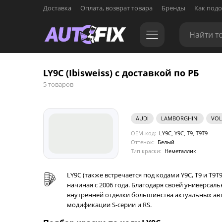
Доставка
Оплата, возврат товара
Бренды
Как подо
LY9C (Ibisweiss) с доставкой по РБ
5 товаров
AUDI
LAMBORGHINI
VOL
OEM-код:
LY9C, Y9C, T9, T9T9
Оттенок:
Белый
Тип краски:
Неметаллик
LY9C (также встречается под кодами Y9C, T9 и T9T
начиная с 2006 года. Благодаря своей универсал
внутренней отделки большинства актуальных автомо
модификации S-серии и RS.