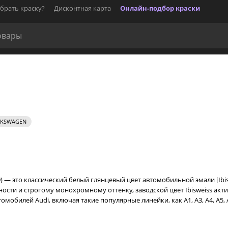
брать краску?
Дисконтная карта
Онлайн-подбор краски
KSWAGEN
9) — это классический белый глянцевый цвет автомобильной эмали [Ibis
ьности и строгому монохромному оттенку, заводской цвет Ibisweiss акт
билей Audi, включая такие популярные линейки, как A1, A3, A4, A5, A6,