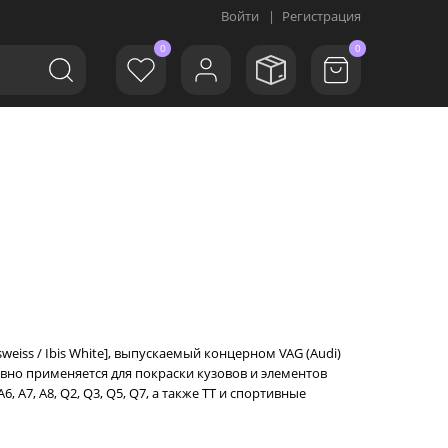
Войти
|
Регистрация
0
0
weiss / Ibis White], выпускаемый концерном VAG (Audi)
ивно применяется для покраски кузовов и элементов
 A7, A8, Q2, Q3, Q5, Q7, а также TT и спортивные