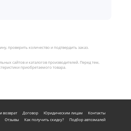
ну, проверить количество и подтвердить заказ.
льных сайтов и каталогов производителей. Перед тем,
актеристики приобретаемого товара.
и возврат
Договор
Юридическим лицам
Контакты
Отзывы
Как получить скидку?
Подбор автоэмалей