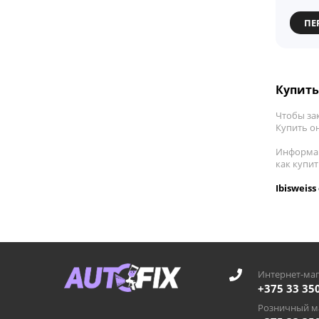
ПЕ
Купить 
Чтобы зак
Купить он
Информац
как купит
Ibisweis
Интернет-маг
+375 33 35
Розничный ма