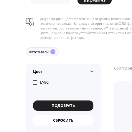
В КОРЗИНУ
Информация о цвете получена из открытых источников, 
плавного перехода. Используется оригинальная OEM-фо
пигментов, поставляемых на конвейер, УФ-выгорания). 
цвета на экране Вашего устройства может отличаться от 
освещения и иные факторы.
Автоэмали
1
Сортиров
Цвет
LY9C