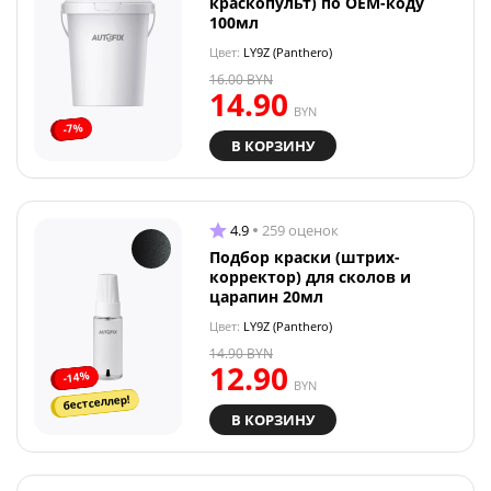
краскопульт) по OEM-коду
100мл
Цвет:
LY9Z (Panthero)
16.00
BYN
14.90
BYN
-7%
В КОРЗИНУ
4.9
259 оценок
Подбор краски (штрих-
корректор) для сколов и
царапин 20мл
Цвет:
LY9Z (Panthero)
14.90
BYN
12.90
-14%
BYN
бестселлер!
В КОРЗИНУ