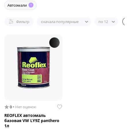
Автоэмали
1
Фильтр
сначала популярные
по 12
0
Нет оценок
REOFLEX автоэмаль
базовая VW LY9Z panthero
1л