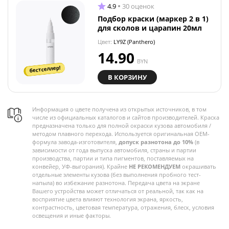
4.9
30 оценок
Подбор краски (маркер 2 в 1)
для сколов и царапин 20мл
Цвет:
LY9Z (Panthero)
14.90
BYN
бестселлер!
В КОРЗИНУ
Информация о цвете получена из открытых источников, в том
числе из официальных каталогов и сайтов производителей. Краска
предназначена только для полной окраски кузова автомобиля /
методом плавного перехода. Используется оригинальная OEM-
формула завода-изготовителя,
допуск разнотона до 10%
(в
зависимости от года выпуска автомобиля, страны и партии
производства, партии и типа пигментов, поставляемых на
конвейер, УФ-выгорания). Крайне
НЕ РЕКОМЕНДУЕМ
окрашивать
отдельные элементы кузова (без выполнения пробного тест-
напыла) во избежание разнотона. Передача цвета на экране
Вашего устройства может отличаться от реальной, так как на
восприятие цвета влияют технология экрана, яркость,
контрастность, цветовая температура, отражения, блеск, условия
освещения и иные факторы.