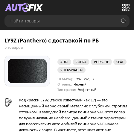
Найти товары
LY9Z (Panthero) с доставкой по РБ
5 товаров
AUDI
CUPRA
PORSCHE
SEAT
VOLKSWAGEN
OEM-код:
LY9Z, Y9Z, L7
Оттенок:
Черный
Тип краски:
Эффектный
Код краски LY9Z (также известный как L7) — это
насыщенный черно-серый металлик с глубоким, строгим
оттенком. В заводской палитре концерна VAG этот колер
получил название Panthero. Данный оттенок характерен
для классических автомобилей концерна VAG начала
девяностых годов. В частности, этот цвет активно