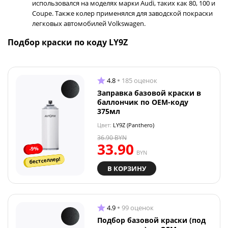
использовался на моделях марки Audi, таких как 80, 100 и
Coupe. Также колер применялся для заводской покраски
легковых автомобилей Volkswagen.
Подбор краски по коду LY9Z
4.8
185 оценок
Заправка базовой краски в
баллончик по OEM-коду
375мл
Цвет:
LY9Z (Panthero)
36.90
BYN
33.90
-9%
BYN
бестселлер!
В КОРЗИНУ
4.9
99 оценок
Подбор базовой краски (под