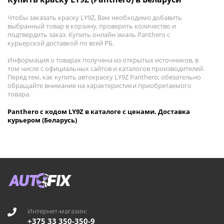
Чтобы заказать краску LY9Z, Вам необходимо добавить
выбранный товар в корзину, проверить количество и
подтвердить заказ. Купить онлайн эмаль Panthero с
курьерской доставкой по всей РБ.
Информация о товарах получена из открытых источников, в
том числе с официальных сайтов и каталогов производителей.
Перед тем, как купить автокраску LY9Z Panthero, обязательно
обращайте внимание на характеристики приобретаемого
товара.
Panthero с кодом LY9Z в каталоге с ценами. Доставка
курьером (Беларусь)
Интернет-магазин:
+375 33 350-350-9