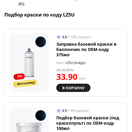
B5).
Подбор краски по коду LZ5U
4.8
185 оценок
Заправка базовой краски в
баллончик по OEM-коду
375мл
Цвет:
LZ5U (Indigo)
36.90
BYN
33.90
-9%
BYN
бестселлер!
В КОРЗИНУ
4.9
99 оценок
Подбор базовой краски (под
краскопульт) по OEM-коду
100мл