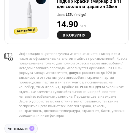
Подбор краски (маркер 2 в 1)
для сколов и царапин 20мл
Цвет:
LZ5U (Indigo)
14.90
BYN
бестселлер!
В КОРЗИНУ
Информация о цвете получена из открытых источников, в том
числе из официальных каталогов и сайтов производителей. Краска
предназначена только для полной окраски кузова автомобиля /
методом плавного перехода. Используется оригинальная OEM-
формула завода-изготовителя,
допуск разнотона до 10%
(в
зависимости от года выпуска автомобиля, страны и партии
производства, партии и типа пигментов, поставляемых на
конвейер, УФ-выгорания). Крайне
НЕ РЕКОМЕНДУЕМ
окрашивать
отдельные элементы кузова (без выполнения пробного тест-
напыла) во избежание разнотона. Передача цвета на экране
Вашего устройства может отличаться от реальной, так как на
восприятие цвета влияют технология экрана, яркость,
контрастность, цветовая температура, отражения, блеск, условия
освещения и иные факторы.
Автоэмали
4