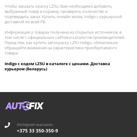
Чтобы заказать краску LZ5U, Вам необходимо добавить
выбранный товар в корзину, проверить количество и
подтвердить заказ. Купить онлайн эмаль Indigo с курьерской
доставкой по всей РБ.
Информация о товарах получена из открытых источников, в
том числе с официальных сайтов и каталогов производителей.
Перед тем, как купить автокраску LZ5U Indigo, обязательно
обращайте внимание на характеристики приобретаемого
товара.
Indigo с кодом LZ5U в каталоге с ценами. Доставка
курьером (Беларусь)
Интернет-магазин:
+375 33 350-350-9