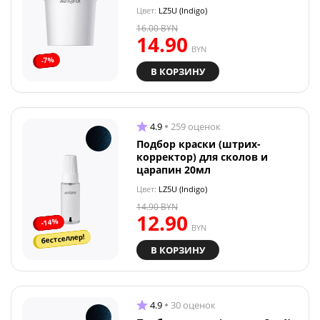
Цвет:
LZ5U (Indigo)
16.00
BYN
14.90
BYN
-7%
В КОРЗИНУ
4.9
259 оценок
Подбор краски (штрих-
корректор) для сколов и
царапин 20мл
Цвет:
LZ5U (Indigo)
14.90
BYN
12.90
-14%
BYN
бестселлер!
В КОРЗИНУ
4.9
30 оценок