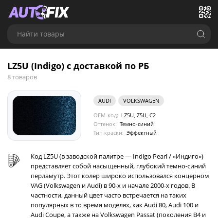
Найти товары
LZ5U (Indigo) с доставкой по РБ
8 товаров
AUDI
VOLKSWAGEN
OEM-код:
LZ5U, Z5U, C2
Оттенок:
Темно-синий
Тип краски:
Эффектный
Код LZ5U (в заводской палитре — Indigo Pearl / «Индиго»)
представляет собой насыщенный, глубокий темно-синий
перламутр. Этот колер широко использовался концерном
VAG (Volkswagen и Audi) в 90-х и начале 2000-х годов. В
частности, данный цвет часто встречается на таких
популярных в то время моделях, как Audi 80, Audi 100 и
Audi Coupe, а также на Volkswagen Passat (поколения B4 и