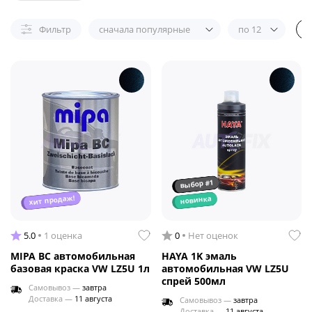
Фильтр
сначала популярные
по 12
выбор #1
хит продаж!
новинка
5.0
1 оценка
0
Нет оценок
MIPA BC автомобильная
HAYA 1K эмаль
базовая краска VW LZ5U 1л
автомобильная VW LZ5U
спрей 500мл
Самовывоз —
завтра
Доставка —
11 августа
Самовывоз —
завтра
Доставка —
11 августа