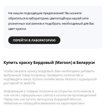
Не нашли подходящие предложения? Вы можете
обратиться в лабораторию цветоподбора нашей сети
розничных магазинов и подобрать необходимый для Вас
цвет краски.
ПЕРЕЙТИ В ЛАБОРАТОРИЮ
Купить краску Бордовый (Maroon) в Беларуси
Чтобы заказать краску Бордовый, Вам необходимо добавить
выбранный товар в корзину, проверить количество и
подтвердить заказ. Купить онлайн эмаль Maroon с курьерской
доставкой по всей РБ.
Информация о товарах получена из открытых источников, в
том числе с официальных сайтов и каталогов производителей.
Перед тем, как купить автокраску Бордовый Maroon,
обязательно обращайте внимание на характеристики