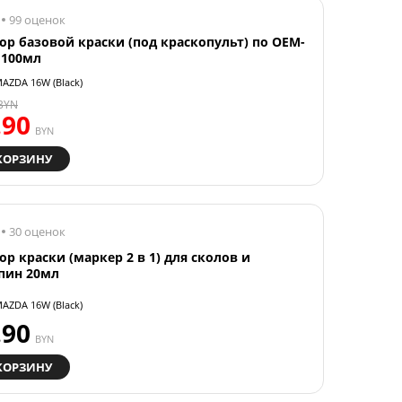
99 оценок
ор базовой краски (под краскопульт) по OEM-
 100мл
AZDA 16W (Black)
BYN
.90
BYN
КОРЗИНУ
30 оценок
ор краски (маркер 2 в 1) для сколов и
пин 20мл
AZDA 16W (Black)
.90
BYN
КОРЗИНУ