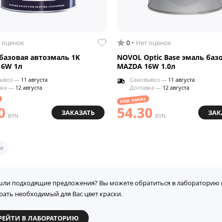
 оценок
0
Нет оценок
азовая автоэмаль 1K
NOVOL Optic Base эмаль баз
16W 1л
MAZDA 16W 1.0л
ывоз —
11 августа
Самовывоз —
11 августа
вка —
12 августа
Доставка —
12 августа
под заказ
0
54.30
ЗАКАЗАТЬ
ЗАК
BYN
BYN
е
шли подходящие предложения? Вы можете обратиться в лабораторию 
рать необходимый для Вас цвет краски.
РЕЙТИ В ЛАБОРАТОРИЮ