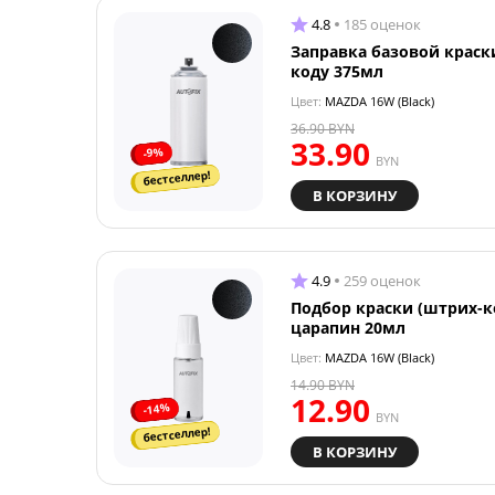
4.8
185 оценок
Заправка базовой краск
коду 375мл
Цвет:
MAZDA 16W (Black)
36.90
BYN
33.90
-9%
BYN
бестселлер!
В КОРЗИНУ
4.9
259 оценок
Подбор краски (штрих-к
царапин 20мл
Цвет:
MAZDA 16W (Black)
14.90
BYN
12.90
-14%
BYN
бестселлер!
В КОРЗИНУ