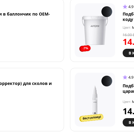
4.9
и в баллончик по OEM-
Подб
коду
Цвет:
M
16.00
14
-7%
В 
4.9
орректор) для сколов и
Подб
цара
Цвет:
M
14
бестселлер!
В 