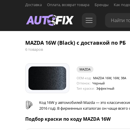
Доставка
Оплата, возврат товара
Бренды
Как подо
MAZDA 16W (Black) с доставкой по РБ
6 товаров
MAZDA
OEM-код:
MAZDA 16W, 16W, 38A
Оттенок:
Черный
Тип краски:
Эффектный
Код 16W у автомобилей Mazda — это классически
2016 год). В фирменных каталогах он чаще всего 
Подбор краски по коду MAZDA 16W