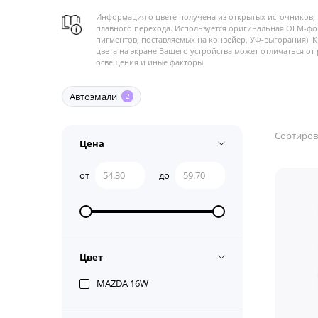
Информация о цвете получена из открытых источников, 
плавного перехода. Используется оригинальная OEM-фо
пигментов, поставляемых на конвейер, УФ-выгорания). 
цвета на экране Вашего устройства может отличаться от 
освещения и иные факторы.
Автоэмали
2
Сортиров
Цена
от
до
Цвет
MAZDA 16W