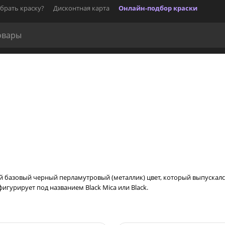
брать краску?
Дисконтная карта
Онлайн-подбор краски
й базовый черный перламутровый (металлик) цвет, который выпускалс
фигурирует под названием Black Mica или Black.