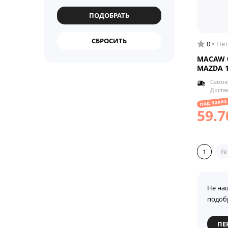
0
Нет
MACAW б
MAZDA 
Самов
Доста
под заказ
59.7
1
Вс
Не на
подоб
ПЕ