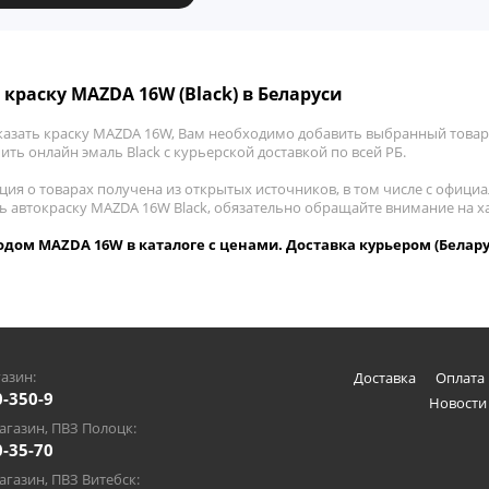
 краску MAZDA 16W (Black) в Беларуси
казать краску MAZDA 16W, Вам необходимо добавить выбранный товар 
пить онлайн эмаль Black с курьерской доставкой по всей РБ.
ия о товарах получена из открытых источников, в том числе с официа
ть автокраску MAZDA 16W Black, обязательно обращайте внимание на 
кодом MAZDA 16W в каталоге с ценами. Доставка курьером (Белару
азин:
Доставка
Оплата 
0-350-9
Новости
газин, ПВЗ Полоцк:
0-35-70
газин, ПВЗ Витебск: