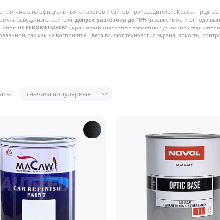
в том числе из официальных каталогов и сайтов производителей. Краска предназ
рмула завода-изготовителя,
допуск разнотона до 10%
(в зависимости от года вы
Крайне
НЕ РЕКОМЕНДУЕМ
окрашивать отдельные элементы кузова (без выполнения
реальной, так как на восприятие цвета влияют технология экрана, яркость, контра
ать:
сначала популярные