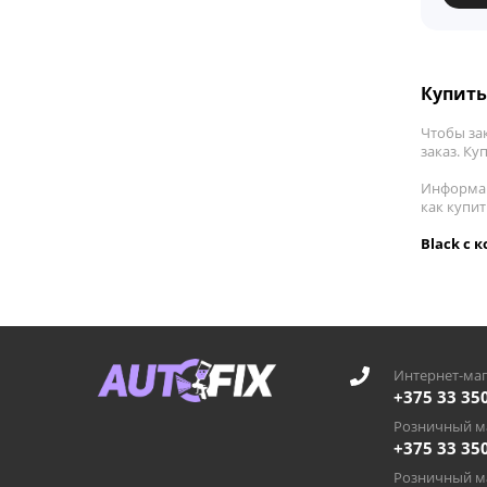
Купить
Чтобы за
заказ. Ку
Информац
как купи
Black с 
Интернет-маг
+375 33 35
Розничный ма
+375 33 35
Розничный ма