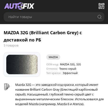
Найти товары
MAZDA 32G (Brilliant Carbon Grey) с
доставкой по РБ
5 товаров
MAZDA
OEM-код:
MAZDA 32G, 32G
Оттенок:
Темно-серый
Тип краски:
Эффектный
Mazda 32G — это заводской код краски, который имеет
название Brilliant Carbon Gray (Блестящий карбоновый
серый). Насыщенный, глубокий темно-серый цвет с
выраженным металлическим блеском. Использовался для
моделей Mazda (например, Mazda 6 и Atenza).