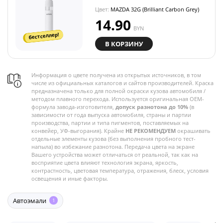
Цвет:
MAZDA 32G (Brilliant Carbon Grey)
14.90
BYN
бестселлер!
В КОРЗИНУ
Информация о цвете получена из открытых источников, в том
числе из официальных каталогов и сайтов производителей. Краска
предназначена только для полной окраски кузова автомобиля /
методом плавного перехода. Используется оригинальная OEM-
формула завода-изготовителя,
допуск разнотона до 10%
(в
зависимости от года выпуска автомобиля, страны и партии
производства, партии и типа пигментов, поставляемых на
конвейер, УФ-выгорания). Крайне
НЕ РЕКОМЕНДУЕМ
окрашивать
отдельные элементы кузова (без выполнения пробного тест-
напыла) во избежание разнотона. Передача цвета на экране
Вашего устройства может отличаться от реальной, так как на
восприятие цвета влияют технология экрана, яркость,
контрастность, цветовая температура, отражения, блеск, условия
освещения и иные факторы.
Автоэмали
1