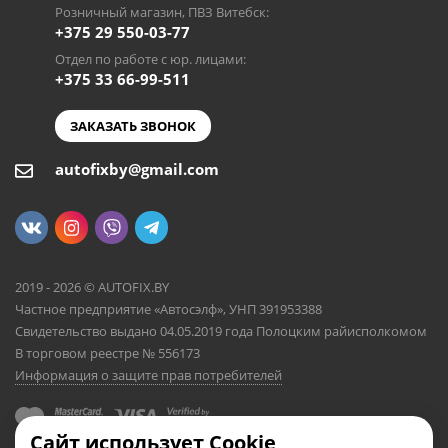
Розничный магазин, ПВЗ Витебск:
+375 29 550-03-77
Отдел по работе с юр. лицами:
+375 33 66-99-511
ЗАКАЗАТЬ ЗВОНОК
autofixby@gmail.com
2019 - 2026 © AUTOFIX.BY
Частное предприятие «Автосэлф», УНП 391953388
Свидетельство выдано 04.05.2019 года Полоцким райисполкомом
В торговом реестре № 556173
Информация о защите прав потребителей
Сайт использует Cookie