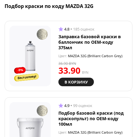
Подбор краски по коду MAZDA 32G
4.8
185 оценок
Заправка базовой краски в
баллончик по OEM-коду
375мл
Цвет:
MAZDA 32G (Brilliant Carbon Grey)
36.90
BYN
33.90
-9%
BYN
бестселлер!
В КОРЗИНУ
4.9
99 оценок
Подбор базовой краски (под
краскопульт) по OEM-коду
100мл
Цвет:
MAZDA 32G (Brilliant Carbon Grey)