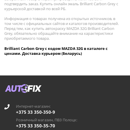
подтвердить заказ. Купить онлайн эмаль Brilliant Carbon Grey с
курьерской доставкой по всей РБ.
Информация о товарах получена из открытых источников, в
том числе с официальных сайтов и каталогов производителей.
Перед тем, как купить автокраску MAZDA 32G Brilliant Carbon
Grey, обязательно обращайте внимание на характеристики
приобретаемого товара.
Brilliant Carbon Grey с кодом MAZDA 32G в каталоге с
ценами. Доставка курьером (Беларусь)
Интернет-магазин:
+375 33 350-350-9
Розничный магазин, ПВЗ Полоцк:
+375 33 350-35-70