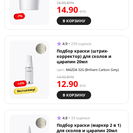
16.00
BYN
14.90
BYN
-7%
В КОРЗИНУ
4.9
259 оценок
Подбор краски (штрих-
корректор) для сколов и
царапин 20мл
Цвет:
MAZDA 32G (Brilliant Carbon Grey)
14.90
BYN
12.90
-14%
BYN
бестселлер!
В КОРЗИНУ
4.8
33 оценки
Подбор краски (маркер 2 в 1)
для сколов и царапин 20мл