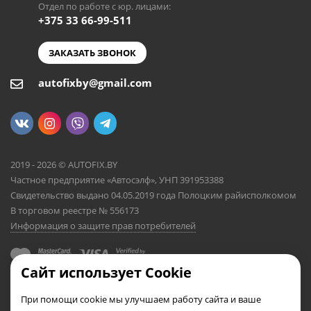
Отдел по работе с юр. лицами:
+375 33 66-99-511
ЗАКАЗАТЬ ЗВОНОК
autofixby@gmail.com
2019 - 2026 © AUTOFIX.BY
Частное предприятие «Автосэлф», УНП 391953388
Свидетельство выдано 04.05.2019 года Полоцким райисполкомом
В торговом реестре № 556173
Информация о защите прав потребителей
Сайт использует Cookie
При помощи cookie мы улучшаем работу сайта и ваше