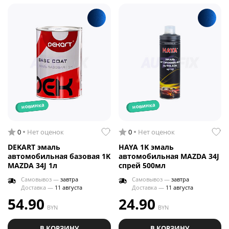
новинка
новинка
0
Нет оценок
0
Нет оценок
DEKART эмаль
HAYA 1K эмаль
автомобильная базовая 1K
автомобильная MAZDA 34J
MAZDA 34J 1л
спрей 500мл
Самовывоз —
завтра
Самовывоз —
завтра
Доставка —
11 августа
Доставка —
11 августа
54.90
24.90
BYN
BYN
В КОРЗИНУ
В КОРЗИНУ