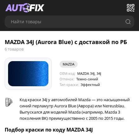
Найти товары
MAZDA 34J (Aurora Blue) с доставкой по РБ
6 товаров
MAZDA
OEM-код:
MAZDA 34J, 34J
Оттенок:
Темно-синий
Тип краски:
Эффектный
Код краски 34J у автомобилей Mazda — это насыщенный
синий перламутр Aurora Blue (Аврора) или Nereusblau.
Выпускался для моделей Mazda (например, Mazda 3
поколения BK) преимущественно с 2005 по 2015 годы.
Подбор краски по коду MAZDA 34J