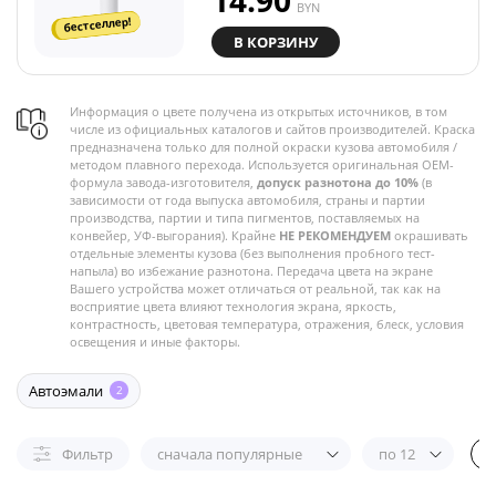
14.90
BYN
бестселлер!
В КОРЗИНУ
Информация о цвете получена из открытых источников, в том
числе из официальных каталогов и сайтов производителей. Краска
предназначена только для полной окраски кузова автомобиля /
методом плавного перехода. Используется оригинальная OEM-
формула завода-изготовителя,
допуск разнотона до 10%
(в
зависимости от года выпуска автомобиля, страны и партии
производства, партии и типа пигментов, поставляемых на
конвейер, УФ-выгорания). Крайне
НЕ РЕКОМЕНДУЕМ
окрашивать
отдельные элементы кузова (без выполнения пробного тест-
напыла) во избежание разнотона. Передача цвета на экране
Вашего устройства может отличаться от реальной, так как на
восприятие цвета влияют технология экрана, яркость,
контрастность, цветовая температура, отражения, блеск, условия
освещения и иные факторы.
Автоэмали
2
Фильтр
сначала популярные
по 12