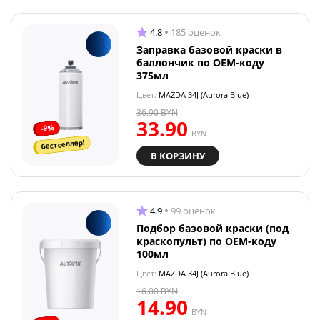
4.8
185 оценок
Заправка базовой краски в
баллончик по OEM-коду
375мл
Цвет:
MAZDA 34J (Aurora Blue)
36.90
BYN
33.90
-9%
BYN
бестселлер!
В КОРЗИНУ
4.9
99 оценок
Подбор базовой краски (под
краскопульт) по OEM-коду
100мл
Цвет:
MAZDA 34J (Aurora Blue)
16.00
BYN
14.90
BYN