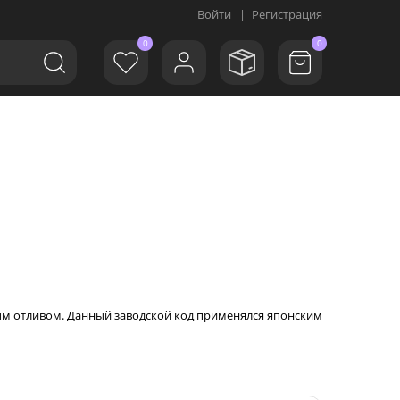
Войти
|
Регистрация
0
0
ровым отливом. Данный заводской код применялся японским