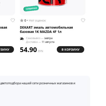
новинка
0
Нет оценок
овая
DEKART эмаль автомобильная
базовая 1K MAZDA 4F 1л
Самовывоз —
завтра
Доставка —
11 августа
54.90
РЗИНУ
В КОРЗИНУ
BYN
цветоподбора нашей сети розничных магазинов и