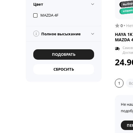
выбор
Цвет
новин
MAZDA 4F
0
Нет
i
Полное высыхание
HAYA 1K
MAZDA 4
Самов
Доста
24.9
1
Вс
Не на
подоб
ПЕ