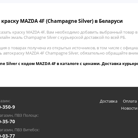
 краску MAZDA 4F (Champagne Silver) в Беларуси
казать краску MAZDA 4F, Вам необходимо добавить выбранный товар в 
лайн эмаль Champagne Silver с курьерской доставкой по всей РБ.
ия о товарах получена из открытых источников, в том числе с официа
ть автокраску MAZDA 4F Champagne Silver, обязательно обращайте вни
e Silver с кодом MAZDA 4F в каталоге с ценами. Доставка курьер
азин:
Доставка
Оплата 
0-350-9
Новости
газин, ПВЗ Полоцк:
0-35-70
газин, ПВЗ Витебск:
0-03-77