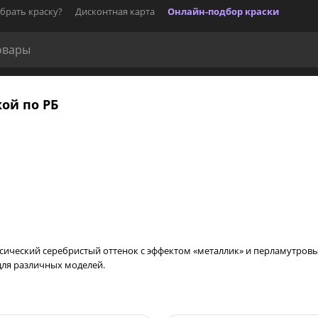
брать краску?
Дисконтная карта
Онлайн-подбор краски
кой по РБ
о классический серебристый оттенок с эффектом «металлик» и перламут
для различных моделей.