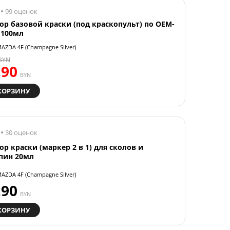
99 оценок
ор базовой краски (под краскопульт) по OEM-
 100мл
AZDA 4F (Champagne Silver)
BYN
.90
BYN
КОРЗИНУ
30 оценок
ор краски (маркер 2 в 1) для сколов и
пин 20мл
AZDA 4F (Champagne Silver)
.90
BYN
КОРЗИНУ