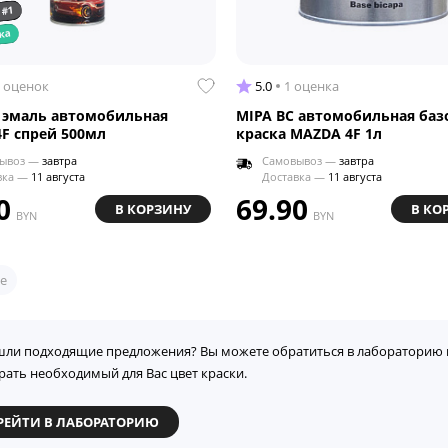
 #1
ка
 оценок
5.0
1 оценка
 эмаль автомобильная
MIPA BC автомобильная баз
F спрей 500мл
краска MAZDA 4F 1л
ывоз —
завтра
Самовывоз —
завтра
вка —
11 августа
Доставка —
11 августа
0
69.90
В КОРЗИНУ
В КО
BYN
BYN
е
шли подходящие предложения? Вы можете обратиться в лабораторию 
рать необходимый для Вас цвет краски.
РЕЙТИ В ЛАБОРАТОРИЮ