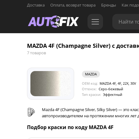
Доставка
Оплата, возврат товара
Бренды
Как подо
MAZDA 4F (Champagne Silver) с достав
7 товаров
MAZDA
OEM-код:
MAZDA 4F, 4F, 22X, 30V
Оттенок:
Серо-бежевый
Тип краски:
Эффектный
Mazda 4F (Champagne Silver, Silky Silver) — эт
автопроизводителем на протяжении многих лет 
Подбор краски по коду MAZDA 4F