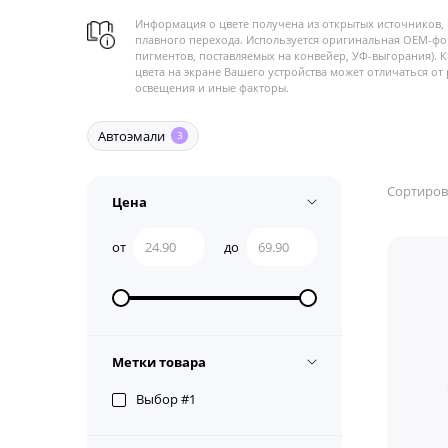
Информация о цвете получена из открытых источников, 
плавного перехода. Используется оригинальная OEM-фо
пигментов, поставляемых на конвейер, УФ-выгорания). 
цвета на экране Вашего устройства может отличаться от 
освещения и иные факторы.
Автоэмали
3
Сортиров
Цена
от
до
Метки товара
Выбор #1