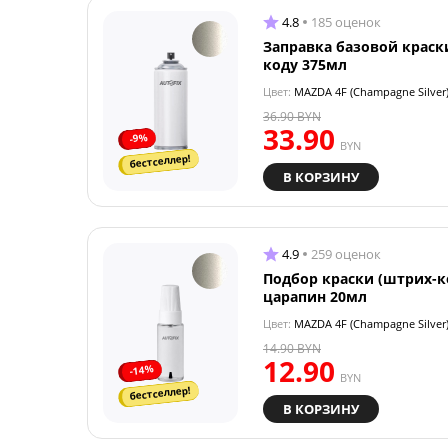
4.8
185 оценок
Заправка базовой краск
коду 375мл
Цвет:
MAZDA 4F (Champagne Silver
36.90
BYN
33.90
-9%
BYN
бестселлер!
В КОРЗИНУ
4.9
259 оценок
Подбор краски (штрих-к
царапин 20мл
Цвет:
MAZDA 4F (Champagne Silver
14.90
BYN
12.90
-14%
BYN
бестселлер!
В КОРЗИНУ