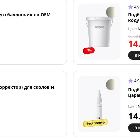
4.9
и в баллончик по OEM-
Подб
коду
)
Цвет:
M
16.00
14
-7%
В 
4.9
орректор) для сколов и
Подб
цара
)
Цвет:
M
14
бестселлер!
В 