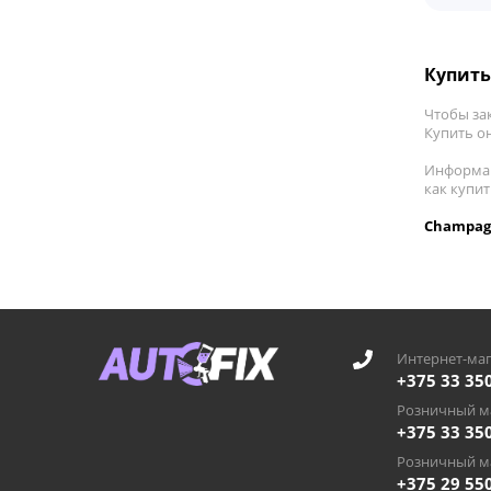
Купить
Чтобы за
Купить он
Информац
как купи
Champagn
Интернет-маг
+375 33 35
Розничный ма
+375 33 35
Розничный ма
+375 29 55