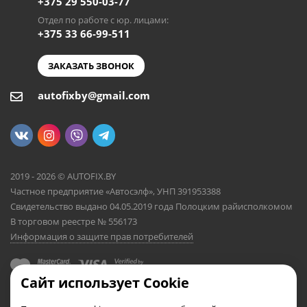
+375 29 550-03-77
Отдел по работе с юр. лицами:
+375 33 66-99-511
ЗАКАЗАТЬ ЗВОНОК
autofixby@gmail.com
2019 - 2026 © AUTOFIX.BY
Частное предприятие «Автосэлф», УНП 391953388
Свидетельство выдано 04.05.2019 года Полоцким райисполкомом
В торговом реестре № 556173
Информация о защите прав потребителей
Сайт использует Cookie