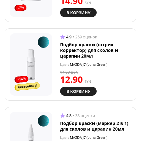
14.90
BYN
-7%
В КОРЗИНУ
4.9
259 оценок
Подбор краски (штрих-
корректор) для сколов и
царапин 20мл
Цвет:
MAZDA J7 (Luna Green)
14.90
BYN
12.90
-14%
BYN
бестселлер!
В КОРЗИНУ
4.8
33 оценки
Подбор краски (маркер 2 в 1)
для сколов и царапин 20мл
Цвет:
MAZDA J7 (Luna Green)