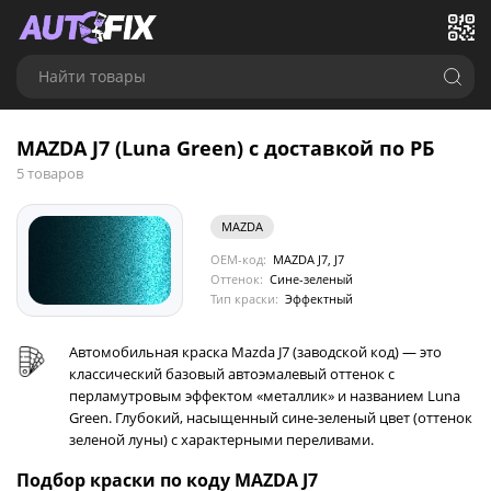
Найти товары
MAZDA J7 (Luna Green) с доставкой по РБ
5 товаров
MAZDA
OEM-код:
MAZDA J7, J7
Оттенок:
Сине-зеленый
Тип краски:
Эффектный
Автомобильная краска Mazda J7 (заводской код) — это
классический базовый автоэмалевый оттенок с
перламутровым эффектом «металлик» и названием Luna
Green. Глубокий, насыщенный сине-зеленый цвет (оттенок
зеленой луны) с характерными переливами.
Подбор краски по коду MAZDA J7