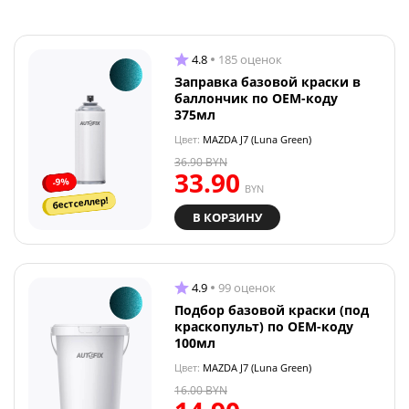
4.8
185 оценок
Заправка базовой краски в
баллончик по OEM-коду
375мл
Цвет:
MAZDA J7 (Luna Green)
36.90
BYN
33.90
-9%
BYN
бестселлер!
В КОРЗИНУ
4.9
99 оценок
Подбор базовой краски (под
краскопульт) по OEM-коду
100мл
Цвет:
MAZDA J7 (Luna Green)
16.00
BYN