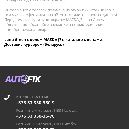
курьерской доставкой по всей РБ.
Информация о товарах получена из открытых источников, в
том числе с официальных сайтов и каталогов производителей.
Перед тем, как купить автокраску MAZDA J7 Luna Green,
обязательно обращайте внимание на характеристики
приобретаемого товара.
Luna Green с кодом MAZDA J7 в каталоге с ценами.
Доставка курьером (Беларусь)
Интернет-магазин:
+375 33 350-350-9
Розничный магазин, ПВЗ Полоцк:
+375 33 350-35-70
Розничный магазин, ПВЗ Витебск: