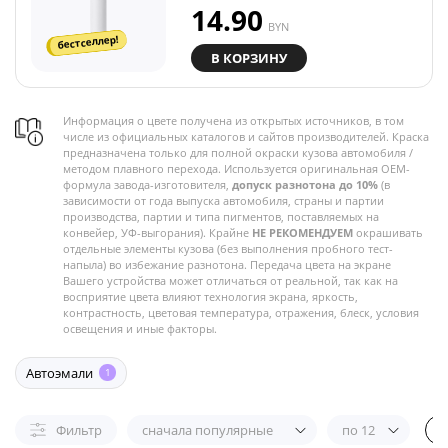
14.90
BYN
бестселлер!
В КОРЗИНУ
Информация о цвете получена из открытых источников, в том
числе из официальных каталогов и сайтов производителей. Краска
предназначена только для полной окраски кузова автомобиля /
методом плавного перехода. Используется оригинальная OEM-
формула завода-изготовителя,
допуск разнотона до 10%
(в
зависимости от года выпуска автомобиля, страны и партии
производства, партии и типа пигментов, поставляемых на
конвейер, УФ-выгорания). Крайне
НЕ РЕКОМЕНДУЕМ
окрашивать
отдельные элементы кузова (без выполнения пробного тест-
напыла) во избежание разнотона. Передача цвета на экране
Вашего устройства может отличаться от реальной, так как на
восприятие цвета влияют технология экрана, яркость,
контрастность, цветовая температура, отражения, блеск, условия
освещения и иные факторы.
Автоэмали
1
Фильтр
сначала популярные
по 12