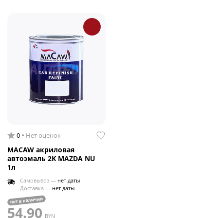
0
Нет оценок
MACAW акриловая
автоэмаль 2K MAZDA NU
1л
Самовывоз —
нет даты
Доставка —
нет даты
нет в наличии
54.90
BYN