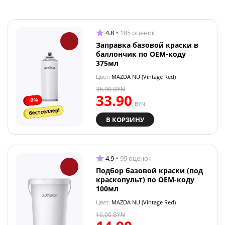
4.8
185 оценок
Заправка базовой краски в
баллончик по OEM-коду
375мл
Цвет:
MAZDA NU (Vintage Red)
36.90
BYN
33.90
-9%
BYN
бестселлер!
В КОРЗИНУ
4.9
99 оценок
Подбор базовой краски (под
краскопульт) по OEM-коду
100мл
Цвет:
MAZDA NU (Vintage Red)
16.00
BYN