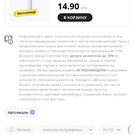
14.90
BYN
бестселлер!
В КОРЗИНУ
Информация о цвете получена из открытых источников, в том
числе из официальных каталогов и сайтов производителей. Краска
предназначена только для полной окраски кузова автомобиля /
методом плавного перехода. Используется оригинальная OEM-
формула завода-изготовителя,
допуск разнотона до 10%
(в
зависимости от года выпуска автомобиля, страны и партии
производства, партии и типа пигментов, поставляемых на
конвейер, УФ-выгорания). Крайне
НЕ РЕКОМЕНДУЕМ
окрашивать
отдельные элементы кузова (без выполнения пробного тест-
напыла) во избежание разнотона. Передача цвета на экране
Вашего устройства может отличаться от реальной, так как на
восприятие цвета влияют технология экрана, яркость,
контрастность, цветовая температура, отражения, блеск, условия
освещения и иные факторы.
Автоэмали
1
Фильтр
сначала популярные
по 12