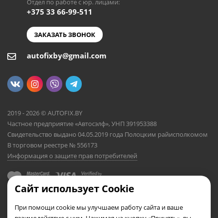
Отдел по работе с юр. лицами:
+375 33 66-99-511
ЗАКАЗАТЬ ЗВОНОК
autofixby@gmail.com
2019 - 2026 © AUTOFIX.BY
Частное предприятие «Автосэлф», УНП 391953388
Свидетельство выдано 04.05.2019 года Полоцким райисполкомом
В торговом реестре № 556173
Информация о защите прав потребителей
Сайт использует Cookie
При помощи cookie мы улучшаем работу сайта и ваше