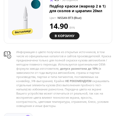
Подбор краски (маркер 2 в 1)
для сколов и царапин 20мл
Цвет:
NISSAN BT3 (Blue)
14.90
BYN
бестселлер!
В КОРЗИНУ
Информация о цвете получена из открытых источников, в том
числе из официальных каталогов и сайтов производителей. Краска
предназначена только для полной окраски кузова автомобиля /
методом плавного перехода. Используется оригинальная OEM-
формула завода-изготовителя,
допуск разнотона до 10%
(в
зависимости от года выпуска автомобиля, страны и партии
производства, партии и типа пигментов, поставляемых на
конвейер, УФ-выгорания). Крайне
НЕ РЕКОМЕНДУЕМ
окрашивать
отдельные элементы кузова (без выполнения пробного тест-
напыла) во избежание разнотона. Передача цвета на экране
Вашего устройства может отличаться от реальной, так как на
восприятие цвета влияют технология экрана, яркость,
контрастность, цветовая температура, отражения, блеск, условия
освещения и иные факторы.