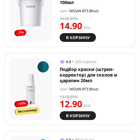
100мл
Цвет:
NISSAN BT3 (Blue)
16.00
BYN
14.90
BYN
-7%
В КОРЗИНУ
4.9
259 оценок
Подбор краски (штрих-
корректор) для сколов и
царапин 20мл
Цвет:
NISSAN BT3 (Blue)
14.90
BYN
12.90
-14%
BYN
бестселлер!
В КОРЗИНУ
4.9
30 оценок