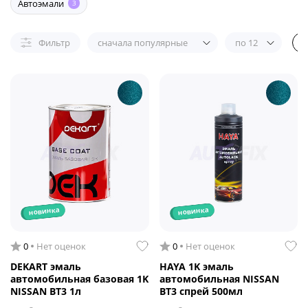
Автоэмали
3
Фильтр
сначала популярные
по 12
новинка
новинка
0
Нет оценок
0
Нет оценок
DEKART эмаль
HAYA 1K эмаль
автомобильная базовая 1K
автомобильная NISSAN
NISSAN BT3 1л
BT3 спрей 500мл