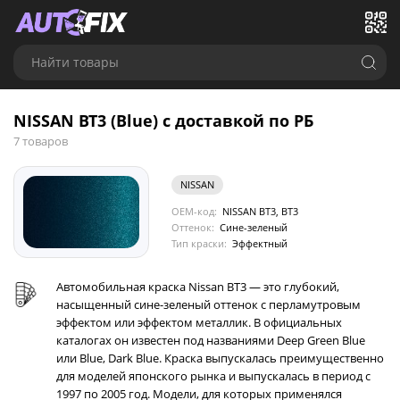
Найти товары
NISSAN BT3 (Blue) с доставкой по РБ
7 товаров
NISSAN
OEM-код:
NISSAN BT3, BT3
Оттенок:
Сине-зеленый
Тип краски:
Эффектный
Автомобильная краска Nissan BT3 — это глубокий,
насыщенный сине-зеленый оттенок с перламутровым
эффектом или эффектом металлик. В официальных
каталогах он известен под названиями Deep Green Blue
или Blue, Dark Blue. Краска выпускалась преимущественно
для моделей японского рынка и выпускалась в период с
1997 по 2005 год. Модели, для которых применялся