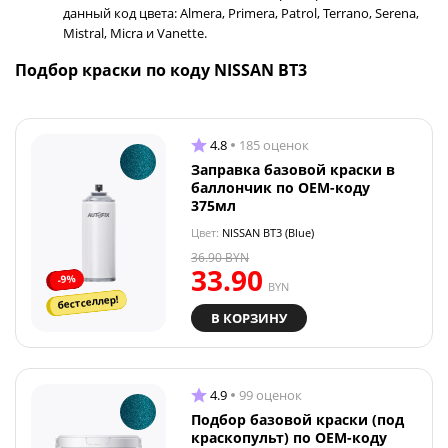
данный код цвета: Almera, Primera, Patrol, Terrano, Serena,
Mistral, Micra и Vanette.
Подбор краски по коду NISSAN BT3
4.8
185 оценок
Заправка базовой краски в
баллончик по OEM-коду
375мл
Цвет:
NISSAN BT3 (Blue)
36.90
BYN
33.90
-9%
BYN
бестселлер!
В КОРЗИНУ
4.9
99 оценок
Подбор базовой краски (под
краскопульт) по OEM-коду