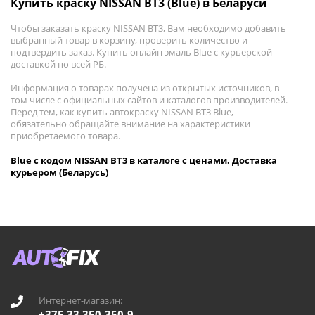
Купить краску NISSAN BT3 (Blue) в Беларуси
Чтобы заказать краску NISSAN BT3, Вам необходимо добавить
выбранный товар в корзину, проверить количество и
подтвердить заказ. Купить онлайн эмаль Blue с курьерской
доставкой по всей РБ.
Информация о товарах получена из открытых источников, в
том числе с официальных сайтов и каталогов производителей.
Перед тем, как купить автокраску NISSAN BT3 Blue,
обязательно обращайте внимание на характеристики
приобретаемого товара.
Blue с кодом NISSAN BT3 в каталоге с ценами. Доставка
курьером (Беларусь)
Интернет-магазин:
+375 33 350-350-9