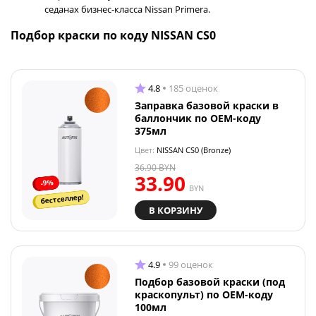
седанах бизнес-класса Nissan Primera.
Подбор краски по коду NISSAN CS0
4.8
185 оценок
Заправка базовой краски в
баллончик по OEM-коду
375мл
Цвет:
NISSAN CS0 (Bronze)
36.90
BYN
33.90
-9%
BYN
бестселлер!
В КОРЗИНУ
4.9
99 оценок
Подбор базовой краски (под
краскопульт) по OEM-коду
100мл