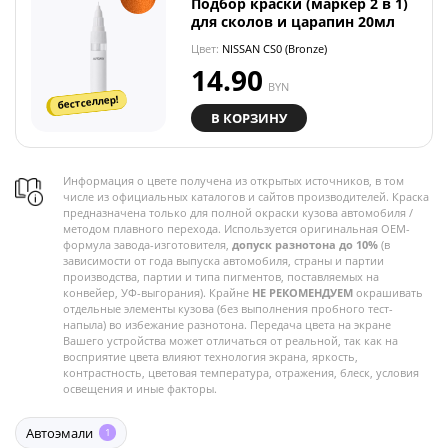
Подбор краски (маркер 2 в 1)
для сколов и царапин 20мл
Цвет:
NISSAN CS0 (Bronze)
14.90
BYN
бестселлер!
В КОРЗИНУ
Информация о цвете получена из открытых источников, в том
числе из официальных каталогов и сайтов производителей. Краска
предназначена только для полной окраски кузова автомобиля /
методом плавного перехода. Используется оригинальная OEM-
формула завода-изготовителя,
допуск разнотона до 10%
(в
зависимости от года выпуска автомобиля, страны и партии
производства, партии и типа пигментов, поставляемых на
конвейер, УФ-выгорания). Крайне
НЕ РЕКОМЕНДУЕМ
окрашивать
отдельные элементы кузова (без выполнения пробного тест-
напыла) во избежание разнотона. Передача цвета на экране
Вашего устройства может отличаться от реальной, так как на
восприятие цвета влияют технология экрана, яркость,
контрастность, цветовая температура, отражения, блеск, условия
освещения и иные факторы.
Автоэмали
1