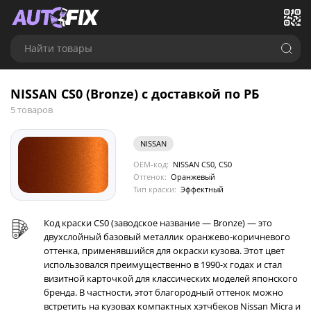
Найти товары
NISSAN CS0 (Bronze) с доставкой по РБ
5 товаров
NISSAN
OEM-код:
NISSAN CS0, CS0
Оттенок:
Оранжевый
Тип краски:
Эффектный
Код краски CS0 (заводское название — Bronze) — это
двухслойный базовый металлик оранжево-коричневого
оттенка, применявшийся для окраски кузова. Этот цвет
использовался преимущественно в 1990-х годах и стал
визитной карточкой для классических моделей японского
бренда. В частности, этот благородный оттенок можно
встретить на кузовах компактных хэтчбеков Nissan Micra и