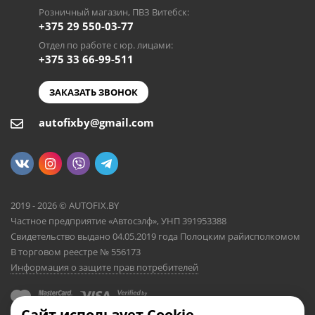
Розничный магазин, ПВЗ Витебск:
+375 29 550-03-77
Отдел по работе с юр. лицами:
+375 33 66-99-511
ЗАКАЗАТЬ ЗВОНОК
autofixby@gmail.com
2019 - 2026 © AUTOFIX.BY
Частное предприятие «Автосэлф», УНП 391953388
Свидетельство выдано 04.05.2019 года Полоцким райисполкомом
В торговом реестре № 556173
Информация о защите прав потребителей
Сайт использует Cookie