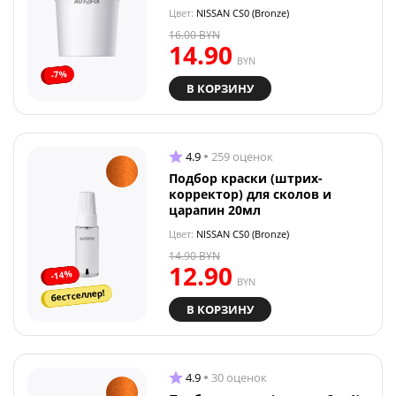
Цвет:
NISSAN CS0 (Bronze)
16.00
BYN
14.90
BYN
-7%
В КОРЗИНУ
4.9
259 оценок
Подбор краски (штрих-
корректор) для сколов и
царапин 20мл
Цвет:
NISSAN CS0 (Bronze)
14.90
BYN
12.90
-14%
BYN
бестселлер!
В КОРЗИНУ
4.9
30 оценок