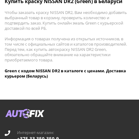
Купить краску NISSAN DR2 (Green) в Беларуси
Чтобы заказать краску NISSAN DR2, Вам необходимо добавить
выбранный товар в корзину, проверить количество и
подтвердить заказ. Купить онлайн эмаль Green с курьерской
доставкой по всей РБ.
Информация о товарах получена из открытых источников, в
том числе с официальных сайтов и каталогов производителей.
Перед тем, как купить автокраску NISSAN DR2 Green,
обязательно обращайте внимание на характеристики
приобретаемого товара.
Green с кодом NISSAN DR2 в каталоге с ценами. Доставка
курьером (Беларусь)
Интернет-магазин:
+375 33 350-350-9