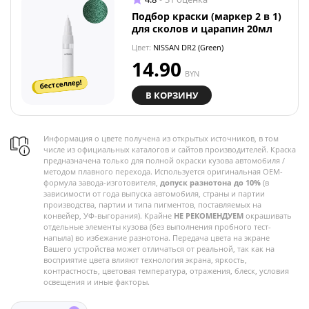
Подбор краски (маркер 2 в 1)
для сколов и царапин 20мл
Цвет:
NISSAN DR2 (Green)
14.90
BYN
бестселлер!
В КОРЗИНУ
Информация о цвете получена из открытых источников, в том
числе из официальных каталогов и сайтов производителей. Краска
предназначена только для полной окраски кузова автомобиля /
методом плавного перехода. Используется оригинальная OEM-
формула завода-изготовителя,
допуск разнотона до 10%
(в
зависимости от года выпуска автомобиля, страны и партии
производства, партии и типа пигментов, поставляемых на
конвейер, УФ-выгорания). Крайне
НЕ РЕКОМЕНДУЕМ
окрашивать
отдельные элементы кузова (без выполнения пробного тест-
напыла) во избежание разнотона. Передача цвета на экране
Вашего устройства может отличаться от реальной, так как на
восприятие цвета влияют технология экрана, яркость,
контрастность, цветовая температура, отражения, блеск, условия
освещения и иные факторы.