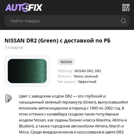
Найти товары
NISSAN DR2 (Green) с доставкой по РБ
7 товаров
NISSAN
OEM-код:
NISSAN DR2, DR2
Оттенок:
Темно-зеленый
Тип краски:
Эффектный
Цвет с заводским кодом DR2 — это глубокий и
насыщенный зеленый перламутр (Green), выпускавшийся
японским автоконцерном в период с 1995 по 2002 год. В
этом оттенке с конвейера сходили такие популярные
модели Nissan, как седаны бизнес-класса Maxima, Altima и
Bluebird, а также городские автомобили Almera, March и
Micra. Среди внедорожников и кроссоверов в цвете DR2