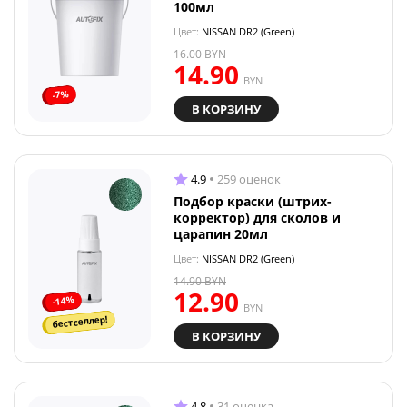
100мл
Цвет:
NISSAN DR2 (Green)
16.00
BYN
14.90
BYN
-7%
В КОРЗИНУ
4.9
259 оценок
Подбор краски (штрих-
корректор) для сколов и
царапин 20мл
Цвет:
NISSAN DR2 (Green)
14.90
BYN
12.90
-14%
BYN
бестселлер!
В КОРЗИНУ
4.8
31 оценка