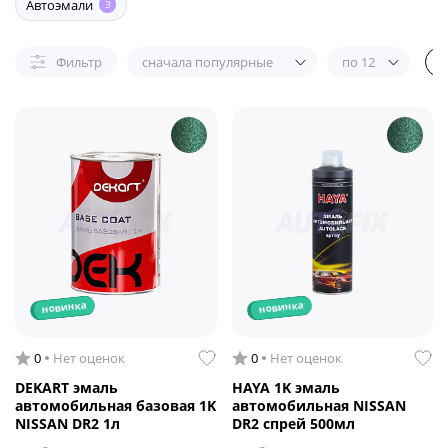
Автоэмали
3
Фильтр
сначала популярные
по 12
новинка
новинка
0
Нет оценок
0
Нет оценок
DEKART эмаль
HAYA 1K эмаль
автомобильная базовая 1K
автомобильная NISSAN
NISSAN DR2 1л
DR2 спрей 500мл