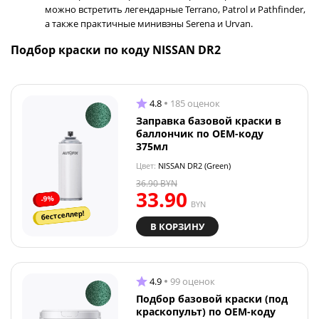
можно встретить легендарные Terrano, Patrol и Pathfinder,
а также практичные минивэны Serena и Urvan.
Подбор краски по коду NISSAN DR2
4.8
185 оценок
Заправка базовой краски в
баллончик по OEM-коду
375мл
Цвет:
NISSAN DR2 (Green)
36.90
BYN
33.90
-9%
BYN
бестселлер!
В КОРЗИНУ
4.9
99 оценок
Подбор базовой краски (под
краскопульт) по OEM-коду