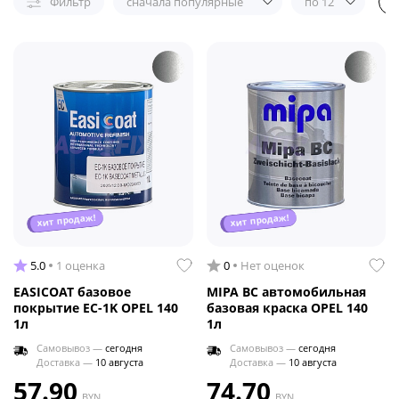
Фильтр
сначала популярные
по 12
хит продаж!
хит продаж!
5.0
1 оценка
0
Нет оценок
EASICOAT базовое
MIPA BC автомобильная
покрытие EC-1K OPEL 140
базовая краска OPEL 140
1л
1л
Самовывоз —
сегодня
Самовывоз —
сегодня
Доставка —
10 августа
Доставка —
10 августа
57.90
74.70
BYN
BYN