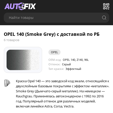
Найти товары
OPEL 140 (Smoke Grey) с доставкой по РБ
6 товаров
OPEL
OEM-код:
OPEL 140, Z140, 96L
Оттенок:
Серый
Тип краски:
Эффектный
Краска Opel 140 — это заводской код эмали, относящийся к
двухслойным базовым покрытиям с эффектом «металлик».
Smoke Grey (Дымчато-серый металлик). На немецком —
Rauchgrau. Применялась автоконцерном с 1992 по 2016
год. Популярный оттенок для различных моделей,
включая линейки Astra, Corsa, Vectra.