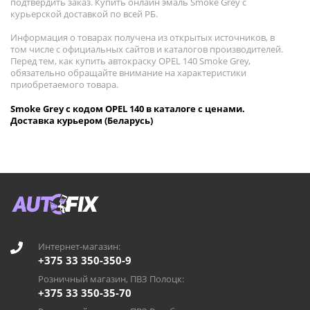
подтвердить заказ. Купить онлайн эмаль Smoke Grey с
курьерской доставкой по всей РБ.
Информация о товарах получена из открытых источников, в
том числе с официальных сайтов и каталогов производителей.
Перед тем, как купить автокраску OPEL 140 Smoke Grey,
обязательно обращайте внимание на характеристики
приобретаемого товара.
Smoke Grey с кодом OPEL 140 в каталоге с ценами.
Доставка курьером (Беларусь)
Интернет-магазин:
+375 33 350-350-9
Розничный магазин, ПВЗ Полоцк:
+375 33 350-35-70