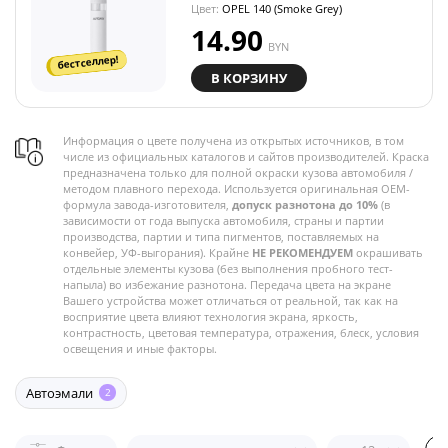
Цвет:
OPEL 140 (Smoke Grey)
14.90
BYN
бестселлер!
В КОРЗИНУ
Информация о цвете получена из открытых источников, в том
числе из официальных каталогов и сайтов производителей. Краска
предназначена только для полной окраски кузова автомобиля /
методом плавного перехода. Используется оригинальная OEM-
формула завода-изготовителя,
допуск разнотона до 10%
(в
зависимости от года выпуска автомобиля, страны и партии
производства, партии и типа пигментов, поставляемых на
конвейер, УФ-выгорания). Крайне
НЕ РЕКОМЕНДУЕМ
окрашивать
отдельные элементы кузова (без выполнения пробного тест-
напыла) во избежание разнотона. Передача цвета на экране
Вашего устройства может отличаться от реальной, так как на
восприятие цвета влияют технология экрана, яркость,
контрастность, цветовая температура, отражения, блеск, условия
освещения и иные факторы.
Автоэмали
2