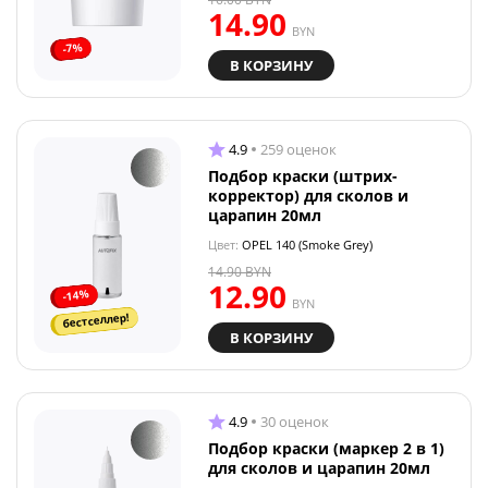
14.90
BYN
-7%
В КОРЗИНУ
4.9
259 оценок
Подбор краски (штрих-
корректор) для сколов и
царапин 20мл
Цвет:
OPEL 140 (Smoke Grey)
14.90
BYN
12.90
-14%
BYN
бестселлер!
В КОРЗИНУ
4.9
30 оценок
Подбор краски (маркер 2 в 1)
для сколов и царапин 20мл