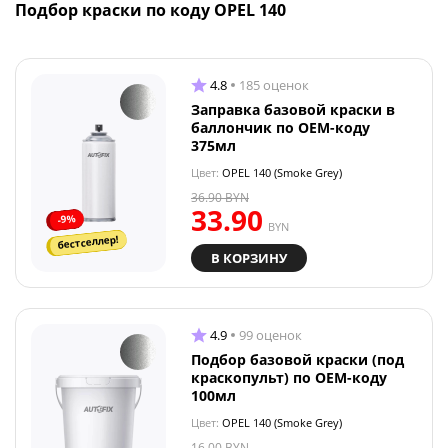
Подбор краски по коду OPEL 140
4.8
185 оценок
Заправка базовой краски в
баллончик по OEM-коду
375мл
Цвет:
OPEL 140 (Smoke Grey)
36.90
BYN
33.90
-9%
BYN
бестселлер!
В КОРЗИНУ
4.9
99 оценок
Подбор базовой краски (под
краскопульт) по OEM-коду
100мл
Цвет:
OPEL 140 (Smoke Grey)
16.00
BYN