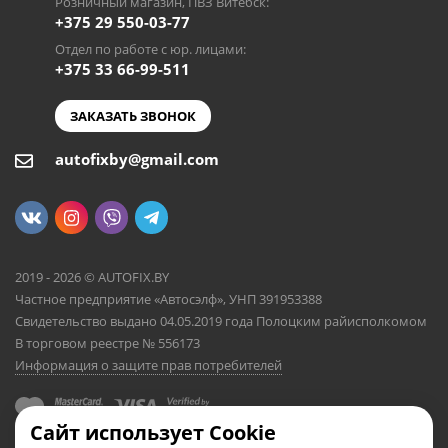
Розничный магазин, ПВЗ Витебск:
+375 29 550-03-77
Отдел по работе с юр. лицами:
+375 33 66-99-511
ЗАКАЗАТЬ ЗВОНОК
autofixby@gmail.com
2019 - 2026 © AUTOFIX.BY
Частное предприятие «Автосэлф», УНП 391953388
Свидетельство выдано 04.05.2019 года Полоцким райисполкомом
В торговом реестре № 556173
Информация о защите прав потребителей
Сайт использует Cookie