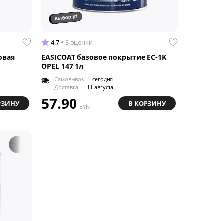
выбор #1
4.7
3 оценки
овая
EASICOAT базовое покрытие EC-1K
OPEL 147 1л
Самовывоз —
сегодня
Доставка —
11 августа
57.90
РЗИНУ
В КОРЗИНУ
BYN