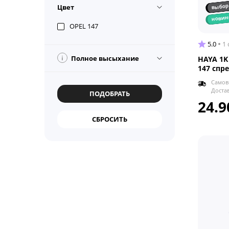
выбор
Цвет
новин
OPEL 147
5.0
1
i
Полное высыхание
HAYA 1K
147 спр
Самов
Доста
24.9