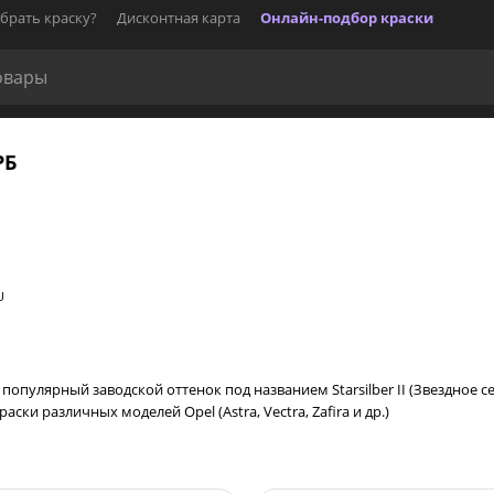
брать краску?
Дисконтная карта
Онлайн-подбор краски
РБ
U
 популярный заводской оттенок под названием Starsilber II (Звездное с
ки различных моделей Opel (Astra, Vectra, Zafira и др.)