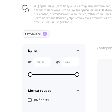
Информация о цвете получена из открытых источников, 
плавного перехода. Используется оригинальная OEM-фо
пигментов, поставляемых на конвейер, УФ-выгорания). 
цвета на экране Вашего устройства может отличаться от 
освещения и иные факторы.
Автоэмали
5
Сортиров
Цена
от
до
Метки товара
Выбор #1