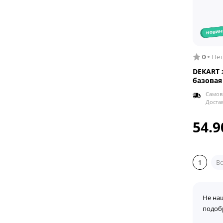
новин
0
Нет
DEKART 
базовая
Самов
Доста
54.9
1
Вс
Не на
подоб