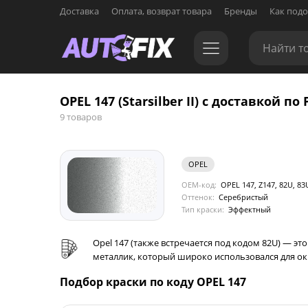
Доставка
Оплата, возврат товара
Бренды
Как подо
OPEL 147 (Starsilber II) с доставкой по 
9 товаров
OPEL
OEM-код:
OPEL 147, Z147, 82U, 83
Оттенок:
Серебристый
Тип краски:
Эффектный
Opel 147 (также встречается под кодом 82U) — это
металлик, который широко использовался для окрас
Подбор краски по коду OPEL 147