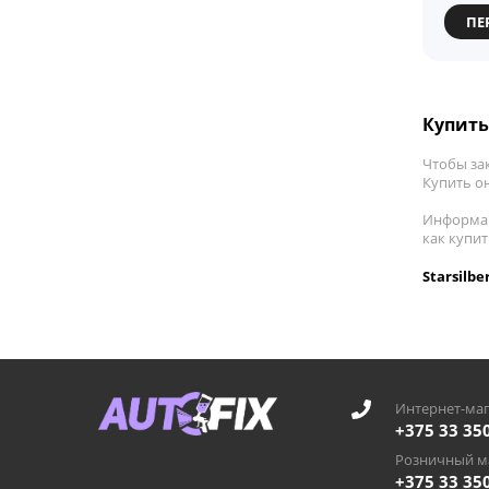
ПЕ
Купить 
Чтобы зак
Купить он
Информац
как купит
Starsilb
Интернет-маг
+375 33 35
Розничный ма
+375 33 35