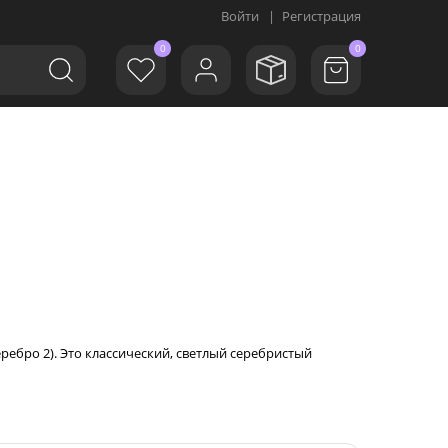
Войти
|
Регистрация
0
0
еребро 2). Это классический, светлый серебристый