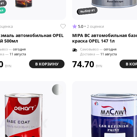
 #1
выбор #1
ка
 оценка
5.0
2 оценки
 эмаль автомобильная OPEL
MIPA BC автомобильная баз
ей 500мл
краска OPEL 147 1л
ывоз —
сегодня
Самовывоз —
сегодня
вка —
11 августа
Доставка —
11 августа
0
74.70
В КОРЗИНУ
В КО
BYN
BYN