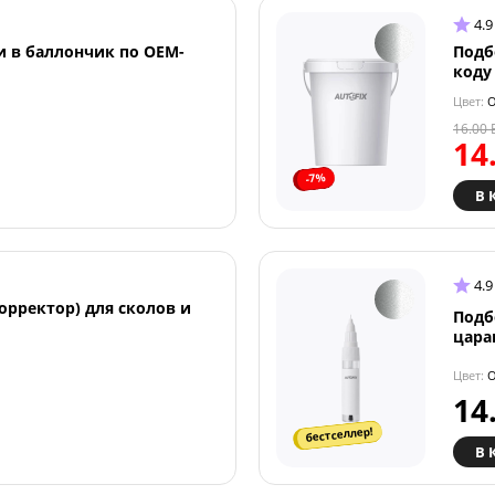
4.9
и в баллончик по OEM-
Подб
коду
Цвет:
OP
16.00
14
-7%
В 
4.9
орректор) для сколов и
Подб
цара
Цвет:
OP
14
бестселлер!
В 