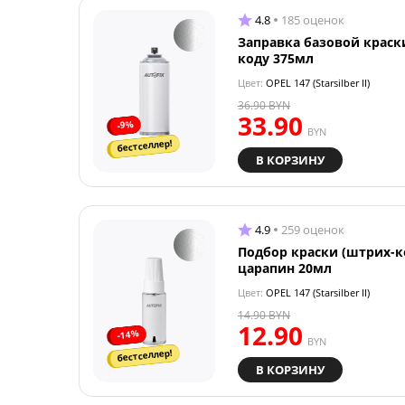
4.8
185 оценок
Заправка базовой краск
коду 375мл
Цвет:
OPEL 147 (Starsilber II)
36.90
BYN
33.90
-9%
BYN
бестселлер!
В КОРЗИНУ
4.9
259 оценок
Подбор краски (штрих-к
царапин 20мл
Цвет:
OPEL 147 (Starsilber II)
14.90
BYN
12.90
-14%
BYN
бестселлер!
В КОРЗИНУ