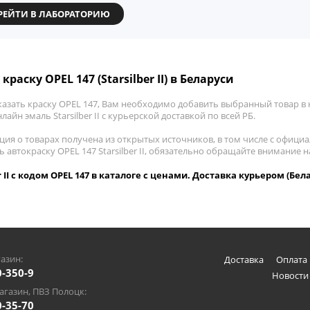
РЕЙТИ В ЛАБОРАТОРИЮ
краску OPEL 147 (Starsilber II) в Беларуси
азать краску OPEL 147, Вам необходимо добавить выбранный товар в к
лайн эмаль Starsilber II с курьерской доставкой по всей РБ.
ия о товарах получена из открытых источников, в том числе с официа
ь автокраску OPEL 147 Starsilber II, обязательно обращайте внимание
er II с кодом OPEL 147 в каталоге с ценами. Доставка курьером (Бел
азин:
Доставка
Оплата 
0-350-9
Новости
газин, ПВЗ Полоцк:
0-35-70