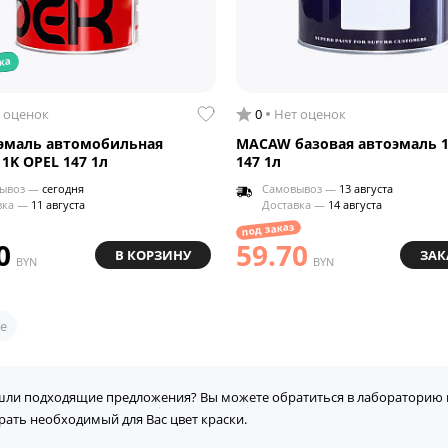
ка
 оценок
0
Нет оценок
эмаль автомобильная
MACAW базовая автоэмаль 1
 1K OPEL 147 1л
147 1л
ывоз —
сегодня
Самовывоз —
13 августа
вка —
11 августа
Доставка —
14 августа
под заказ
0
59.70
В КОРЗИНУ
ЗАК
BYN
BYN
е
шли подходящие предложения? Вы можете обратиться в лабораторию 
рать необходимый для Вас цвет краски.