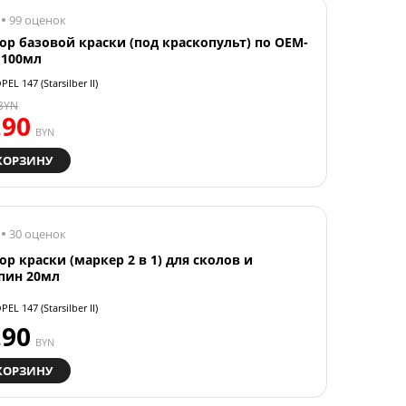
99 оценок
ор базовой краски (под краскопульт) по OEM-
 100мл
EL 147 (Starsilber II)
BYN
.90
BYN
КОРЗИНУ
30 оценок
ор краски (маркер 2 в 1) для сколов и
пин 20мл
EL 147 (Starsilber II)
.90
BYN
КОРЗИНУ