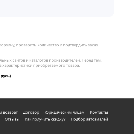
орзину, проверить количество и подтвердить заказ.
льных сайтов и каталогов производителей. Перед тем,
 на характеристики приобретаемого товара.
арусь)
и возврат
Договор
Юридическим лицам
Контакты
Отзывы
Как получить скидку?
Подбор автоэмалей