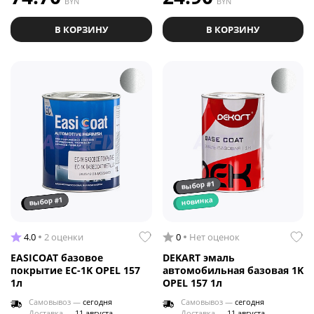
BYN
BYN
В КОРЗИНУ
В КОРЗИНУ
выбор #1
выбор #1
новинка
4.0
2 оценки
0
Нет оценок
EASICOAT базовое
DEKART эмаль
покрытие EC-1K OPEL 157
автомобильная базовая 1K
1л
OPEL 157 1л
Самовывоз —
сегодня
Самовывоз —
сегодня
Доставка —
11 августа
Доставка —
11 августа