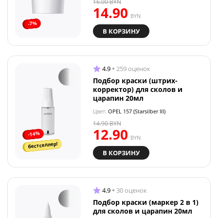
16.00
BYN
14.90
BYN
-7%
В КОРЗИНУ
4.9
259 оценок
Подбор краски (штрих-
корректор) для сколов и
царапин 20мл
Цвет:
OPEL 157 (Starsilber III)
14.90
BYN
12.90
-14%
BYN
бестселлер!
В КОРЗИНУ
4.9
30 оценок
Подбор краски (маркер 2 в 1)
для сколов и царапин 20мл