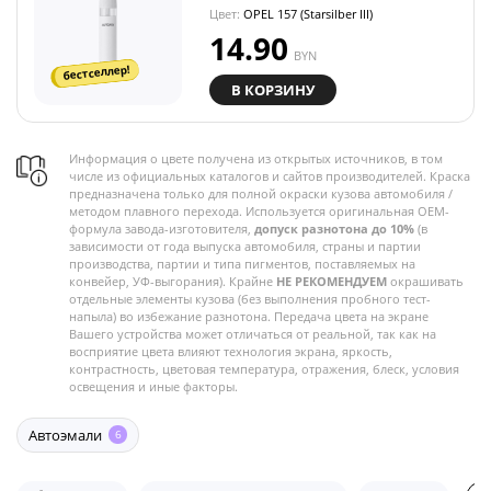
Цвет:
OPEL 157 (Starsilber III)
14.90
BYN
бестселлер!
В КОРЗИНУ
Информация о цвете получена из открытых источников, в том
числе из официальных каталогов и сайтов производителей. Краска
предназначена только для полной окраски кузова автомобиля /
методом плавного перехода. Используется оригинальная OEM-
формула завода-изготовителя,
допуск разнотона до 10%
(в
зависимости от года выпуска автомобиля, страны и партии
производства, партии и типа пигментов, поставляемых на
конвейер, УФ-выгорания). Крайне
НЕ РЕКОМЕНДУЕМ
окрашивать
отдельные элементы кузова (без выполнения пробного тест-
напыла) во избежание разнотона. Передача цвета на экране
Вашего устройства может отличаться от реальной, так как на
восприятие цвета влияют технология экрана, яркость,
контрастность, цветовая температура, отражения, блеск, условия
освещения и иные факторы.
Автоэмали
6