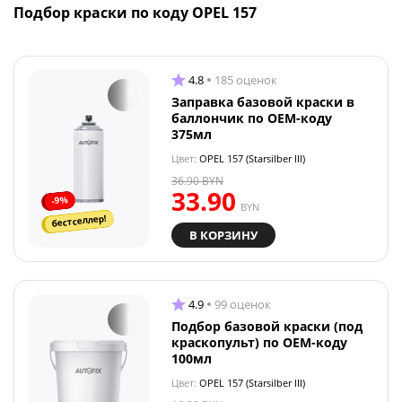
Подбор краски по коду OPEL 157
4.8
185 оценок
Заправка базовой краски в
баллончик по OEM-коду
375мл
Цвет:
OPEL 157 (Starsilber III)
36.90
BYN
33.90
-9%
BYN
бестселлер!
В КОРЗИНУ
4.9
99 оценок
Подбор базовой краски (под
краскопульт) по OEM-коду
100мл
Цвет:
OPEL 157 (Starsilber III)