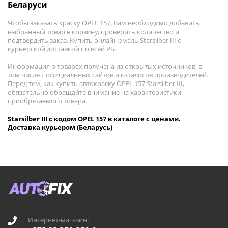
Беларуси
Чтобы заказать краску OPEL 157, Вам необходимо добавить
выбранный товар в корзину, проверить количество и
подтвердить заказ. Купить онлайн эмаль Starsilber III с
курьерской доставкой по всей РБ.
Информация о товарах получена из открытых источников, в
том числе с официальных сайтов и каталогов производителей.
Перед тем, как купить автокраску OPEL 157 Starsilber III,
обязательно обращайте внимание на характеристики
приобретаемого товара.
Starsilber III с кодом OPEL 157 в каталоге с ценами.
Доставка курьером (Беларусь)
Интернет-магазин: