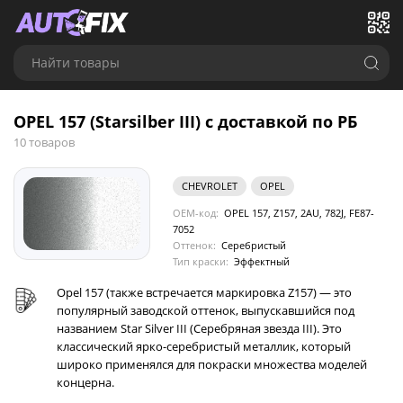
Найти товары
OPEL 157 (Starsilber III) с доставкой по РБ
10 товаров
CHEVROLET
OPEL
OEM-код:
OPEL 157, Z157, 2AU, 782J, FE87-
7052
Оттенок:
Серебристый
Тип краски:
Эффектный
Opel 157 (также встречается маркировка Z157) — это
популярный заводской оттенок, выпускавшийся под
названием Star Silver III (Серебряная звезда III). Это
классический ярко-серебристый металлик, который
широко применялся для покраски множества моделей
концерна.