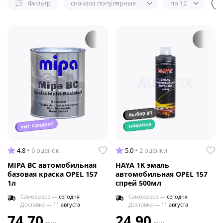
Фильтр
сначала популярные
по 12
выбор #1
хит продаж!
новинка
4.8
6 оценок
5.0
2 оценки
MIPA BC автомобильная
HAYA 1K эмаль
базовая краска OPEL 157
автомобильная OPEL 157
1л
спрей 500мл
Самовывоз —
сегодня
Самовывоз —
сегодня
Доставка —
11 августа
Доставка —
11 августа
74.70
24.90