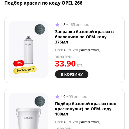
Подбор краски по коду OPEL 266
4.8
185 оценок
Заправка базовой краски в
баллончик по OEM-коду
375мл
Цвет:
OPEL 266 (Novaschwarz)
36.90
BYN
33.90
-9%
BYN
бестселлер!
В КОРЗИНУ
4.9
99 оценок
Подбор базовой краски (под
краскопульт) по OEM-коду
100мл
Цвет:
OPEL 266 (Novaschwarz)
16.00
BYN