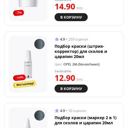
14.90
BYN
-7%
В КОРЗИНУ
4.9
259 оценок
Подбор краски (штрих-
корректор) для сколов и
царапин 20мл
Цвет:
OPEL 266 (Novaschwarz)
14.90
BYN
12.90
-14%
BYN
бестселлер!
В КОРЗИНУ
4.9
30 оценок
Подбор краски (маркер 2 в 1)
для сколов и царапин 20мл