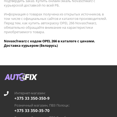
подтвердить заказ. Купить онлайн эмаль Novaschwarz с
курьерской доставкой по всей РБ.
Информация о товарах получена из открытых источников, в
том числе с официальных сайтов и каталогов производителей.
Перед тем, как купить автокраску OPEL 266 Novaschwarz,
обязательно обращайте внимание на характеристики
приобретаемого товара.
Novaschwarz с кодом OPEL 266 в каталоге с ценами.
Доставка курьером (Беларусь)
Интернет-магазин:
+375 33 350-350-9
Розничный магазин, ПВЗ Полоцк:
+375 33 350-35-70