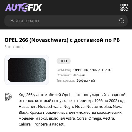
Найти товары
OPEL 266 (Novaschwarz) с доставкой по РБ
5 товаров
OPEL
OEM-код:
OPEL 266, Z266, 81L, 81U
Оттенок:
Черный
Тип краски:
Эффектный
Код 266 у автомобилей Opel — это популярный заводской
оттенок, который выпускался в период с 1966 по 2002 год.
Названия: Novaschwarz, Negro Nova, Nocturnoblau, Nova
Black. Краска применялась для множества классических
моделей марки, включая Astra, Corsa, Omega, Vectra,
Calibra, Frontera и Kadett.