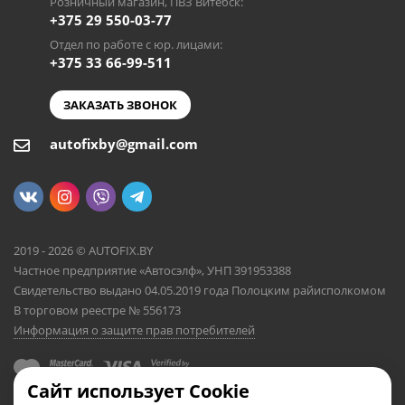
Розничный магазин, ПВЗ Витебск:
+375 29 550-03-77
Отдел по работе с юр. лицами:
+375 33 66-99-511
ЗАКАЗАТЬ ЗВОНОК
autofixby@gmail.com
2019 - 2026 © AUTOFIX.BY
Частное предприятие «Автосэлф», УНП 391953388
Свидетельство выдано 04.05.2019 года Полоцким райисполкомом
В торговом реестре № 556173
Информация о защите прав потребителей
Сайт использует Cookie