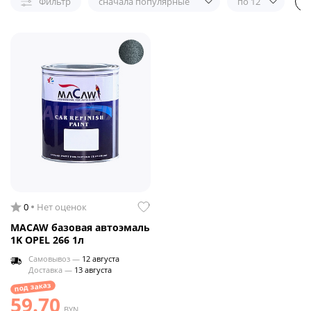
Фильтр
сначала популярные
по 12
0
Нет оценок
MACAW базовая автоэмаль
1K OPEL 266 1л
Самовывоз —
12 августа
Доставка —
13 августа
под заказ
59.70
BYN