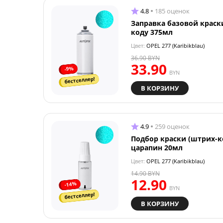
4.8
185 оценок
Заправка базовой краск
коду 375мл
Цвет:
OPEL 277 (Karibikblau)
36.90
BYN
33.90
-9%
BYN
бестселлер!
В КОРЗИНУ
4.9
259 оценок
Подбор краски (штрих-к
царапин 20мл
Цвет:
OPEL 277 (Karibikblau)
14.90
BYN
12.90
-14%
BYN
бестселлер!
В КОРЗИНУ