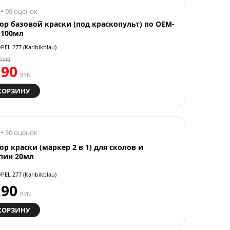
99 оценок
ор базовой краски (под краскопульт) по OEM-
 100мл
PEL 277 (Karibikblau)
BYN
.90
BYN
КОРЗИНУ
30 оценок
ор краски (маркер 2 в 1) для сколов и
пин 20мл
PEL 277 (Karibikblau)
.90
BYN
КОРЗИНУ