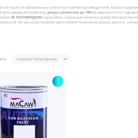
в том числе из официальных каталогов и сайтов производителей. Краска предназ
рмула завода-изготовителя,
допуск разнотона до 10%
(в зависимости от года вы
Крайне
НЕ РЕКОМЕНДУЕМ
окрашивать отдельные элементы кузова (без выполнения
реальной, так как на восприятие цвета влияют технология экрана, яркость, контра
ать:
сначала популярные