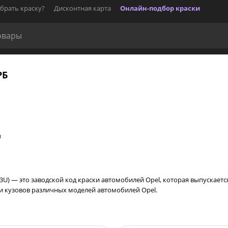
брать краску?
Дисконтная карта
Онлайн-подбор краски
РБ
U
 33U) — это заводской код краски автомобилей Opel, которая выпускается
ски кузовов различных моделей автомобилей Opel.