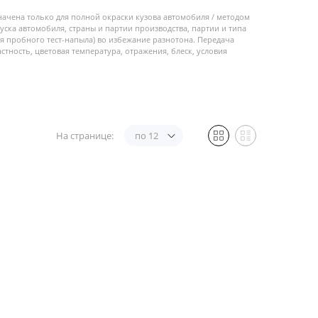
начена только для полной окраски кузова автомобиля / методом
пуска автомобиля, страны и партии производства, партии и типа
 пробного тест-напыла) во избежание разнотона. Передача
стность, цветовая температура, отражения, блеск, условия
На странице:
по 12