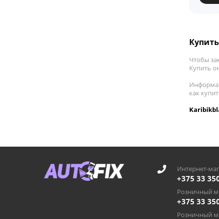
Купить 
Чтобы зак
Купить он
Информац
как купит
Karibikb
Интернет-маг
+375 33 35
Розничный ма
+375 33 35
Розничный ма