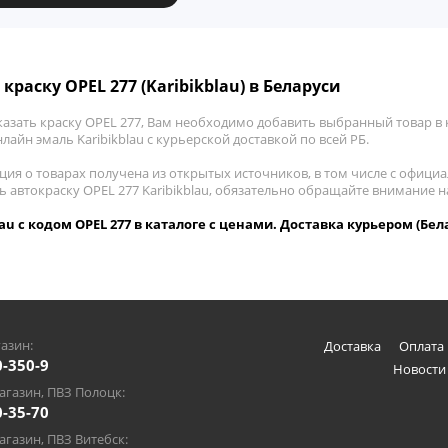
краску OPEL 277 (Karibikblau) в Беларуси
азать краску OPEL 277, Вам необходимо добавить выбранный товар в к
лайн эмаль Karibikblau с курьерской доставкой по всей РБ.
ия о товарах получена из открытых источников, в том числе с официа
ь автокраску OPEL 277 Karibikblau, обязательно обращайте внимание 
lau с кодом OPEL 277 в каталоге с ценами. Доставка курьером (Бел
азин:
Доставка
Оплата 
0-350-9
Новости
газин, ПВЗ Полоцк:
0-35-70
газин, ПВЗ Витебск: