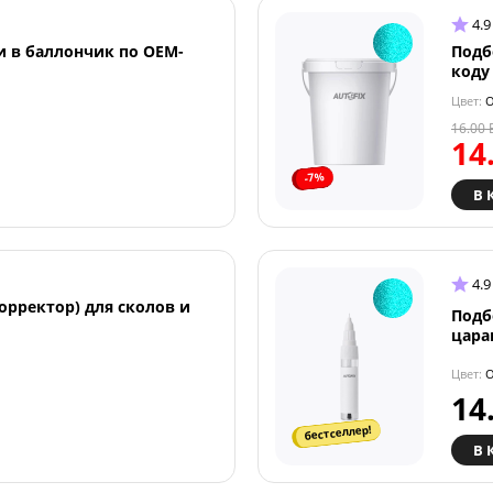
4.9
и в баллончик по OEM-
Подб
коду
Цвет:
O
16.00
14
-7%
В 
4.9
орректор) для сколов и
Подб
цара
Цвет:
O
14
бестселлер!
В 