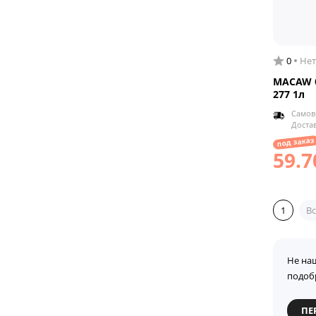
0
Нет
MACAW б
277 1л
Самов
Доста
под заказ
59.7
1
Вс
Не на
подоб
ПЕ