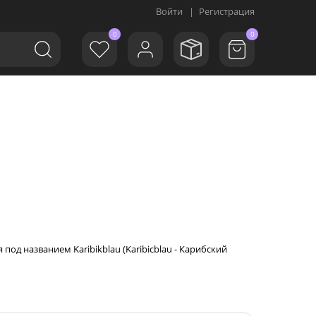
Войти
|
Регистрация
0
0
 под названием Karibikblau (Karibicblau - Карибский