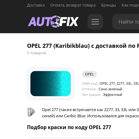
Доставка
Оплата, возврат товара
Бренды
Как подо
OPEL 277 (Karibikblau) с доставкой по 
5 товаров
OPEL
OEM-код:
OPEL 277, Z277, 33L, 33
Оттенок:
Сине-зеленый
Тип краски:
Эффектный
Opel 277 (также встречается как Z277, 33, 33L или
синий) или Caribic Blue. Использовался для окра
Подбор краски по коду OPEL 277