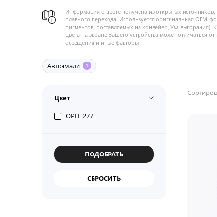
Информация о цвете получена из открытых источников, 
плавного перехода. Используется оригинальная OEM-фо
пигментов, поставляемых на конвейер, УФ-выгорания). 
цвета на экране Вашего устройства может отличаться от 
освещения и иные факторы.
Автоэмали
1
Сортиров
Цвет
OPEL 277