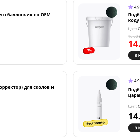
4.9
и в баллончик по OEM-
Подб
коду
Цвет:
O
16.00
14
-7%
В 
4.9
орректор) для сколов и
Подб
цара
Цвет:
O
14
бестселлер!
В 