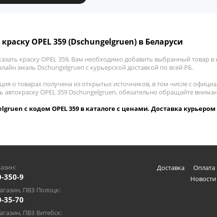
 краску OPEL 359 (Dschungelgruen) в Беларуси
азать краску OPEL 359, Вам необходимо добавить выбранный товар в к
лайн эмаль Dschungelgruen с курьерской доставкой по всей РБ.
ия о товарах получена из открытых источников, в том числе с официа
ть автокраску OPEL 359 Dschungelgruen, обязательно обращайте внима
lgruen с кодом OPEL 359 в каталоге с ценами. Доставка курьером 
азин:
Доставка
Оплата 
0-350-9
Новости
газин, ПВЗ Полоцк:
0-35-70
газин, ПВЗ Витебск: