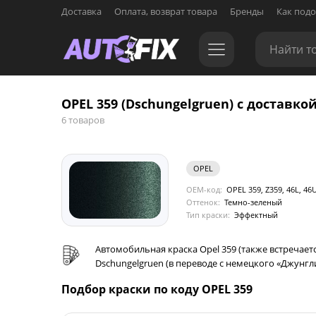
Доставка
Оплата, возврат товара
Бренды
Как подо
OPEL 359 (Dschungelgruen) с доставкой
6 товаров
OPEL
OEM-код:
OPEL 359, Z359, 46L, 46
Оттенок:
Темно-зеленый
Тип краски:
Эффектный
Автомобильная краска Opel 359 (также встречае
Dschungelgruen (в переводе с немецкого «Джунгл
Подбор краски по коду OPEL 359