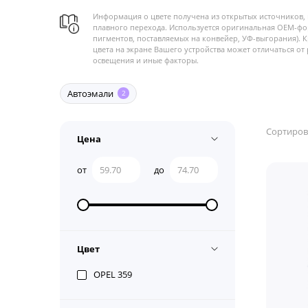
Информация о цвете получена из открытых источников, 
плавного перехода. Используется оригинальная OEM-фо
пигментов, поставляемых на конвейер, УФ-выгорания). 
цвета на экране Вашего устройства может отличаться от 
освещения и иные факторы.
Автоэмали
2
Сортиров
Цена
от
до
Цвет
OPEL 359