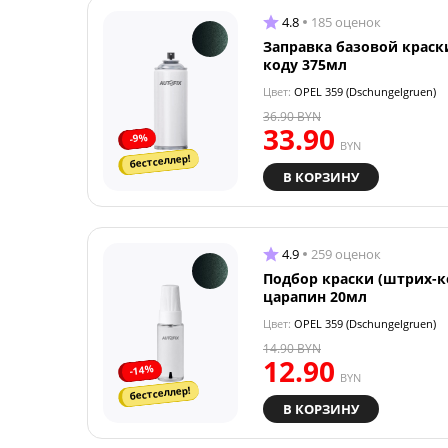
4.8
185 оценок
Заправка базовой краск
коду 375мл
Цвет:
OPEL 359 (Dschungelgruen)
36.90
BYN
33.90
-9%
BYN
бестселлер!
В КОРЗИНУ
4.9
259 оценок
Подбор краски (штрих-к
царапин 20мл
Цвет:
OPEL 359 (Dschungelgruen)
14.90
BYN
12.90
-14%
BYN
бестселлер!
В КОРЗИНУ