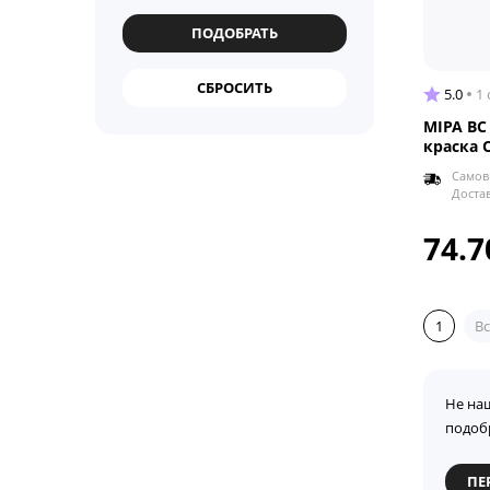
5.0
1
MIPA BC
краска 
Самов
Доста
74.7
1
Вс
Не на
подоб
ПЕ