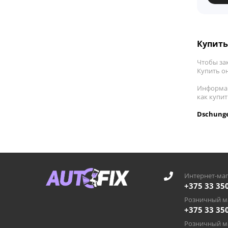
Купить
Чтобы зак
Купить он
Информац
как купи
Dschunge
Интернет-маг
+375 33 35
Розничный ма
+375 33 35
Розничный ма