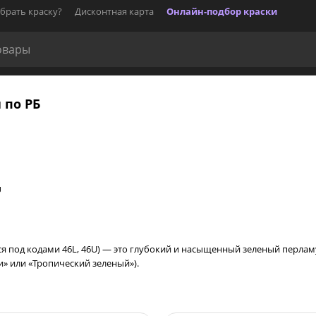
брать краску?
Дисконтная карта
Онлайн-подбор краски
 по РБ
U
тся под кодами 46L, 46U) — это глубокий и насыщенный зеленый перла
и» или «Тропический зеленый»).