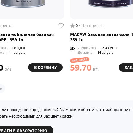
 оценка
0
Нет оценок
 автомобильная базовая
MACAW базовая автоэмаль 1
OPEL 359 1л
359 1л
ывоз —
сегодня
Самовывоз —
13 августа
вка —
11 августа
Доставка —
14 августа
под заказ
0
59.70
В КОРЗИНУ
ЗАК
BYN
BYN
е
шли подходящие предложения? Вы можете обратиться в лабораторию 
рать необходимый для Вас цвет краски.
РЕЙТИ В ЛАБОРАТОРИЮ