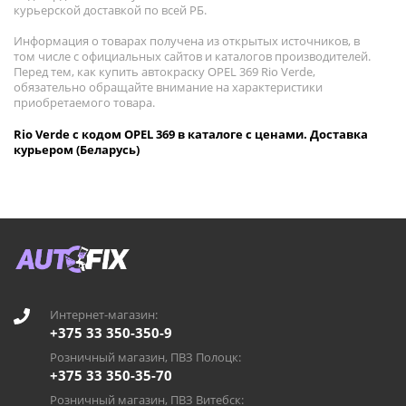
курьерской доставкой по всей РБ.
Информация о товарах получена из открытых источников, в
том числе с официальных сайтов и каталогов производителей.
Перед тем, как купить автокраску OPEL 369 Rio Verde,
обязательно обращайте внимание на характеристики
приобретаемого товара.
Rio Verde с кодом OPEL 369 в каталоге с ценами. Доставка
курьером (Беларусь)
Интернет-магазин:
+375 33 350-350-9
Розничный магазин, ПВЗ Полоцк:
+375 33 350-35-70
Розничный магазин, ПВЗ Витебск: