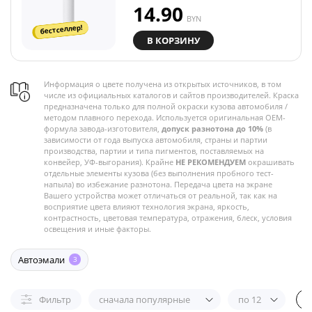
14.90
BYN
бестселлер!
В КОРЗИНУ
Информация о цвете получена из открытых источников, в том
числе из официальных каталогов и сайтов производителей. Краска
предназначена только для полной окраски кузова автомобиля /
методом плавного перехода. Используется оригинальная OEM-
формула завода-изготовителя,
допуск разнотона до 10%
(в
зависимости от года выпуска автомобиля, страны и партии
производства, партии и типа пигментов, поставляемых на
конвейер, УФ-выгорания). Крайне
НЕ РЕКОМЕНДУЕМ
окрашивать
отдельные элементы кузова (без выполнения пробного тест-
напыла) во избежание разнотона. Передача цвета на экране
Вашего устройства может отличаться от реальной, так как на
восприятие цвета влияют технология экрана, яркость,
контрастность, цветовая температура, отражения, блеск, условия
освещения и иные факторы.
Автоэмали
3
Фильтр
сначала популярные
по 12