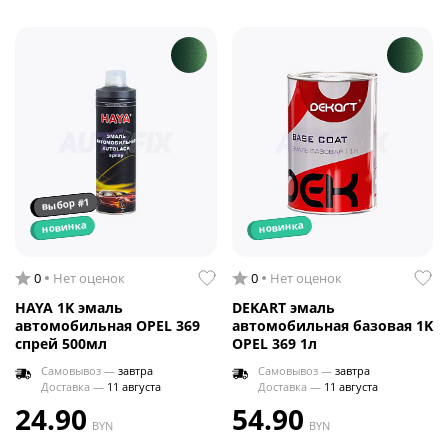
выбор #1
новинка
новинка
0
Нет оценок
0
Нет оценок
HAYA 1K эмаль
DEKART эмаль
автомобильная OPEL 369
автомобильная базовая 1K
спрей 500мл
OPEL 369 1л
Самовывоз —
завтра
Самовывоз —
завтра
Доставка —
11 августа
Доставка —
11 августа
24.90
54.90
BYN
BYN