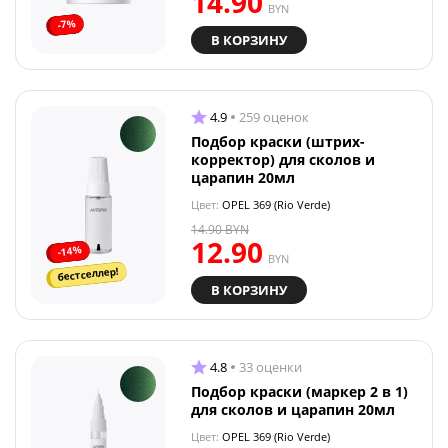
14.90
BYN
-7%
В КОРЗИНУ
4.9
259 оценок
Подбор краски (штрих-
корректор) для сколов и
царапин 20мл
Цвет:
OPEL 369 (Rio Verde)
14.90
BYN
12.90
-14%
BYN
бестселлер!
В КОРЗИНУ
4.8
33 оценки
Подбор краски (маркер 2 в 1)
для сколов и царапин 20мл
Цвет:
OPEL 369 (Rio Verde)