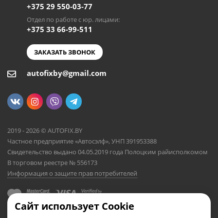
+375 29 550-03-77
Отдел по работе с юр. лицами:
+375 33 66-99-511
ЗАКАЗАТЬ ЗВОНОК
autofixby@gmail.com
2019 - 2026 © AUTOFIX.BY
Частное предприятие «Автосэлф», УНП 391953388
Свидетельство выдано 04.05.2019 года Полоцким райисполкомом
В торговом реестре № 556173
Информация о защите прав потребителей
Сайт использует Cookie