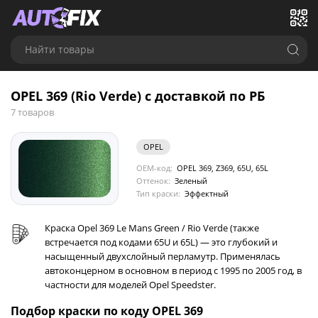
Найти товары
OPEL 369 (Rio Verde) с доставкой по РБ
7 товаров
OPEL
OEM-код:
OPEL 369, Z369, 65U, 65L
Оттенок:
Зеленый
Тип краски:
Эффектный
Краска Opel 369 Le Mans Green / Rio Verde (также
встречается под кодами 65U и 65L) — это глубокий и
насыщенный двухслойный перламутр. Применялась
автоконцерном в основном в период с 1995 по 2005 год, в
частности для моделей Opel Speedster.
Подбор краски по коду OPEL 369