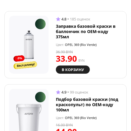
4.8
185 оценок
Заправка базовой краски в
баллончик по OEM-коду
375мл
Цвет:
OPEL 369 (Rio Verde)
36.90
BYN
33.90
-9%
BYN
бестселлер!
В КОРЗИНУ
4.9
99 оценок
Подбор базовой краски (под
краскопульт) по OEM-коду
100мл
Цвет:
OPEL 369 (Rio Verde)
16.00
BYN