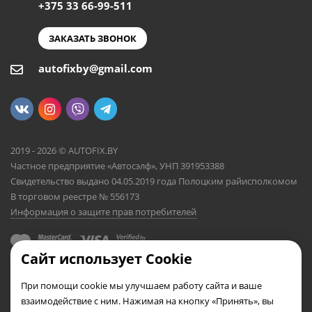
+375 33 66-99-511
ЗАКАЗАТЬ ЗВОНОК
autofixby@gmail.com
2019 - 2026 © AUTOFIX.BY
Частное предприятие «Автосэлф», УНП 391953388
Свидетельство выдано 04.05.2019 года Полоцким райисполкомом
В торговом реестре № 556173
Информация о защите прав потребителей
Сайт использует Cookie
При помощи cookie мы улучшаем работу сайта и ваше
взаимодействие с ним. Нажимая на кнопку «Принять», вы