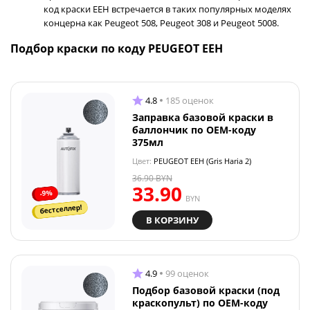
код краски EEH встречается в таких популярных моделях
концерна как Peugeot 508, Peugeot 308 и Peugeot 5008.
Подбор краски по коду PEUGEOT EEH
4.8
185 оценок
Заправка базовой краски в
баллончик по OEM-коду
375мл
Цвет:
PEUGEOT EEH (Gris Haria 2)
36.90
BYN
33.90
-9%
BYN
бестселлер!
В КОРЗИНУ
4.9
99 оценок
Подбор базовой краски (под
краскопульт) по OEM-коду