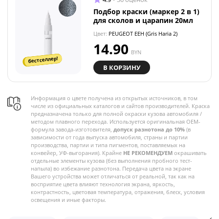
Подбор краски (маркер 2 в 1)
для сколов и царапин 20мл
Цвет:
PEUGEOT EEH (Gris Haria 2)
14.90
BYN
бестселлер!
В КОРЗИНУ
Информация о цвете получена из открытых источников, в том
числе из официальных каталогов и сайтов производителей. Краска
предназначена только для полной окраски кузова автомобиля /
методом плавного перехода. Используется оригинальная OEM-
формула завода-изготовителя,
допуск разнотона до 10%
(в
зависимости от года выпуска автомобиля, страны и партии
производства, партии и типа пигментов, поставляемых на
конвейер, УФ-выгорания). Крайне
НЕ РЕКОМЕНДУЕМ
окрашивать
отдельные элементы кузова (без выполнения пробного тест-
напыла) во избежание разнотона. Передача цвета на экране
Вашего устройства может отличаться от реальной, так как на
восприятие цвета влияют технология экрана, яркость,
контрастность, цветовая температура, отражения, блеск, условия
освещения и иные факторы.