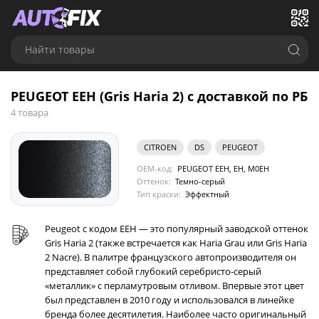
Найти товары
PEUGEOT EEH (Gris Haria 2) с доставкой по РБ
4 товара
CITROEN
DS
PEUGEOT
OEM-код:
PEUGEOT EEH, EH, M0EH
Оттенок:
Темно-серый
Тип краски:
Эффектный
Peugeot с кодом EEH — это популярный заводской оттенок
Gris Haria 2 (также встречается как Haria Grau или Gris Haria
2 Nacre). В палитре французского автопроизводителя он
представляет собой глубокий серебристо-серый
«металлик» с перламутровым отливом. Впервые этот цвет
был представлен в 2010 году и использовался в линейке
бренда более десятилетия. Наиболее часто оригинальный