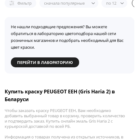
Фильтр
сначала популярные
по 12
Не нашли подходящие предложения? Вы можете
обратиться в лабораторию цветоподбора нашей сети
розничных магазинов и подобрать необходимый для Вас
цвет краски.
ПЕРЕЙТИ В ЛАБОРАТОРИЮ
Купить краску PEUGEOT EEH (Gris Haria 2) в
Беларуси
Чтобы заказать краску PEUGEOT EEH, Вам необходимо
добавить выбранный товар в корзину, проверить количество
и подтвердить заказ. Купить онлайн эмаль Gris Haria 2 с
курьерской доставкой по всей РБ.
Информация о товарах получена из открытых источников, в