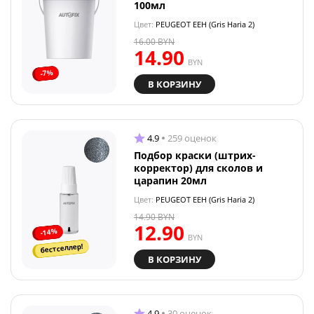
100мл
Цвет:
PEUGEOT EEH (Gris Haria 2)
16.00
BYN
14.90
BYN
-7%
В КОРЗИНУ
4.9
259 оценок
Подбор краски (штрих-
корректор) для сколов и
царапин 20мл
Цвет:
PEUGEOT EEH (Gris Haria 2)
14.90
BYN
12.90
-14%
BYN
бестселлер!
В КОРЗИНУ
4.9
30 оценок