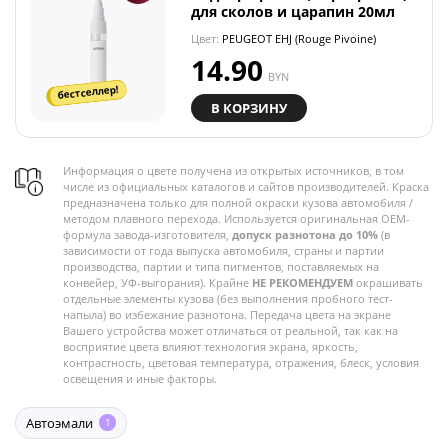
для сколов и царапин 20мл
Цвет:
PEUGEOT EHJ (Rouge Pivoine)
14.90
BYN
бестселлер!
В КОРЗИНУ
Информация о цвете получена из открытых источников, в том
числе из официальных каталогов и сайтов производителей. Краска
предназначена только для полной окраски кузова автомобиля /
методом плавного перехода. Используется оригинальная OEM-
формула завода-изготовителя,
допуск разнотона до 10%
(в
зависимости от года выпуска автомобиля, страны и партии
производства, партии и типа пигментов, поставляемых на
конвейер, УФ-выгорания). Крайне
НЕ РЕКОМЕНДУЕМ
окрашивать
отдельные элементы кузова (без выполнения пробного тест-
напыла) во избежание разнотона. Передача цвета на экране
Вашего устройства может отличаться от реальной, так как на
восприятие цвета влияют технология экрана, яркость,
контрастность, цветовая температура, отражения, блеск, условия
освещения и иные факторы.
Автоэмали
1