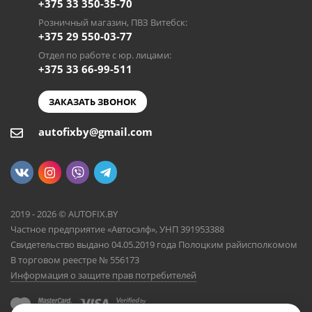
+375 33 350-35-70
Розничный магазин, ПВЗ Витебск:
+375 29 550-03-77
Отдел по работе с юр. лицами:
+375 33 66-99-511
ЗАКАЗАТЬ ЗВОНОК
autofixby@gmail.com
2019 - 2026 © AUTOFIX.BY
Частное предприятие «Автосэлф», УНП 391953388
Свидетельство выдано 04.05.2019 года Полоцким райисполкомом
В торговом реестре № 556173
Информация о защите прав потребителей