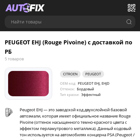
Найти товары
PEUGEOT EHJ (Rouge Pivoine) с доставкой по
РБ
5 товаров
CITROEN
PEUGEOT
OEM-код:
PEUGEOT EHJ, EHJD
Оттенок:
Бордовый
Тип краски:
Эффектный
Peugeot EHJ — это заводской код двухслойной базовой
автоэмали, которая имеет официальное название Rouge
Pivoine (оттенок насыщенного темно-красного цвета с
эффектом перламутрового металлика). Данный кодовый
тон используется на автомобилях концерна PSA (Peugeot /