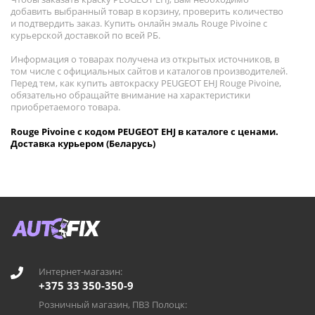
добавить выбранный товар в корзину, проверить количество
и подтвердить заказ. Купить онлайн эмаль Rouge Pivoine с
курьерской доставкой по всей РБ.
Информация о товарах получена из открытых источников, в
том числе с официальных сайтов и каталогов производителей.
Перед тем, как купить автокраску PEUGEOT EHJ Rouge Pivoine,
обязательно обращайте внимание на характеристики
приобретаемого товара.
Rouge Pivoine с кодом PEUGEOT EHJ в каталоге с ценами.
Доставка курьером (Беларусь)
Интернет-магазин:
+375 33 350-350-9
Розничный магазин, ПВЗ Полоцк: