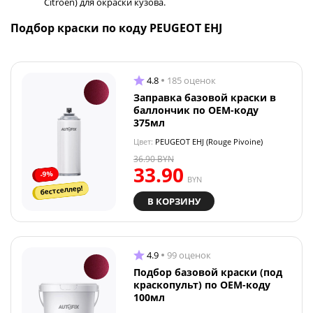
Citroen) для окраски кузова.
Подбор краски по коду PEUGEOT EHJ
4.8
185 оценок
Заправка базовой краски в
баллончик по OEM-коду
375мл
Цвет:
PEUGEOT EHJ (Rouge Pivoine)
36.90
BYN
33.90
-9%
BYN
бестселлер!
В КОРЗИНУ
4.9
99 оценок
Подбор базовой краски (под
краскопульт) по OEM-коду
100мл