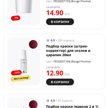
Цвет:
PEUGEOT EHJ (Rouge Pivoine)
16.00
BYN
14.90
BYN
-7%
В КОРЗИНУ
4.9
259 оценок
Подбор краски (штрих-
корректор) для сколов и
царапин 20мл
Цвет:
PEUGEOT EHJ (Rouge Pivoine)
14.90
BYN
12.90
-14%
BYN
бестселлер!
В КОРЗИНУ
4.9
30 оценок
Подбор краски (маркер 2 в 1)