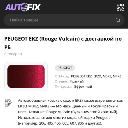
Найти товары
PEUGEOT EKZ (Rouge Vulcain) с доставкой по
РБ
8 товаров
PEUGEOT
OEM-код:
PEUGEOT EKZ, EKZD, M0KZ, M4KZ
Оттенок:
Красный
Тип краски:
Эффектный
Автомобильная краска с кодом EKZ (также встречается как
EKZD, M0KZ, M4KZ) — это насыщенный и яркий красный
цвет. Название: Rouge Vulcain (Вулканический красный).
Использовался для многих моделей марки Peugeot
(например, 206, 405, 406, 605, 607, 806 и других).