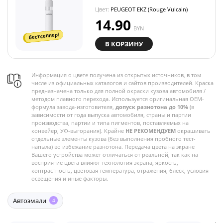
Цвет:
PEUGEOT EKZ (Rouge Vulcain)
14.90
BYN
бестселлер!
В КОРЗИНУ
Информация о цвете получена из открытых источников, в том
числе из официальных каталогов и сайтов производителей. Краска
предназначена только для полной окраски кузова автомобиля /
методом плавного перехода. Используется оригинальная OEM-
формула завода-изготовителя,
допуск разнотона до 10%
(в
зависимости от года выпуска автомобиля, страны и партии
производства, партии и типа пигментов, поставляемых на
конвейер, УФ-выгорания). Крайне
НЕ РЕКОМЕНДУЕМ
окрашивать
отдельные элементы кузова (без выполнения пробного тест-
напыла) во избежание разнотона. Передача цвета на экране
Вашего устройства может отличаться от реальной, так как на
восприятие цвета влияют технология экрана, яркость,
контрастность, цветовая температура, отражения, блеск, условия
освещения и иные факторы.
Автоэмали
4