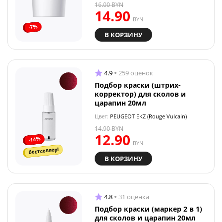
16.00
BYN
14.90
BYN
-7%
В КОРЗИНУ
4.9
259 оценок
Подбор краски (штрих-
корректор) для сколов и
царапин 20мл
Цвет:
PEUGEOT EKZ (Rouge Vulcain)
14.90
BYN
12.90
-14%
BYN
бестселлер!
В КОРЗИНУ
4.8
31 оценка
Подбор краски (маркер 2 в 1)
для сколов и царапин 20мл