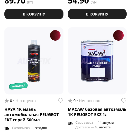
89.70
54.90
BYN
BYN
В КОРЗИНУ
В КОРЗИНУ
новинка
0
Нет оценок
0
Нет оценок
HAYA 1K эмаль
MACAW базовая автоэмаль
автомобильная PEUGEOT
1K PEUGEOT EKZ 1л
EKZ спрей 500мл
Самовывоз —
14 августа
Доставка —
18 августа
Самовывоз —
сегодня