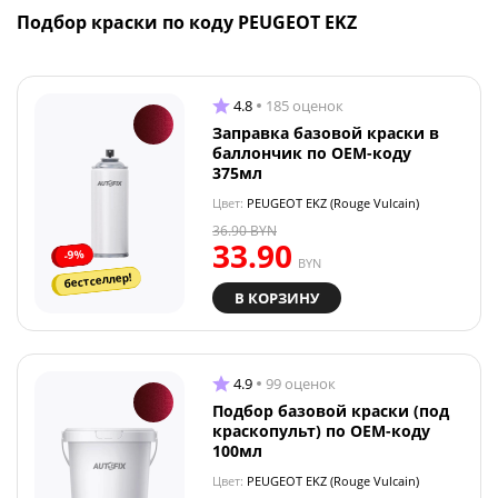
Подбор краски по коду PEUGEOT EKZ
4.8
185 оценок
Заправка базовой краски в
баллончик по OEM-коду
375мл
Цвет:
PEUGEOT EKZ (Rouge Vulcain)
36.90
BYN
33.90
-9%
BYN
бестселлер!
В КОРЗИНУ
4.9
99 оценок
Подбор базовой краски (под
краскопульт) по OEM-коду
100мл
Цвет:
PEUGEOT EKZ (Rouge Vulcain)