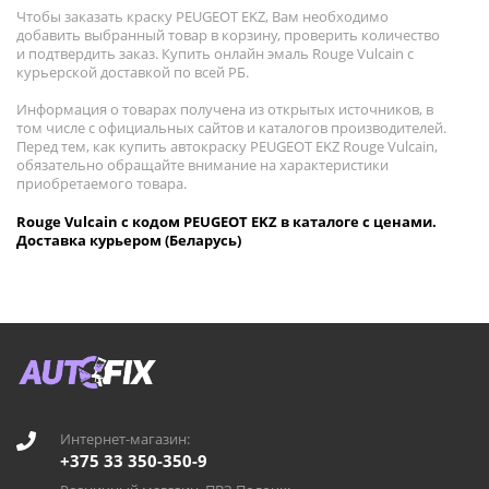
Чтобы заказать краску PEUGEOT EKZ, Вам необходимо
добавить выбранный товар в корзину, проверить количество
и подтвердить заказ. Купить онлайн эмаль Rouge Vulcain с
курьерской доставкой по всей РБ.
Информация о товарах получена из открытых источников, в
том числе с официальных сайтов и каталогов производителей.
Перед тем, как купить автокраску PEUGEOT EKZ Rouge Vulcain,
обязательно обращайте внимание на характеристики
приобретаемого товара.
Rouge Vulcain с кодом PEUGEOT EKZ в каталоге с ценами.
Доставка курьером (Беларусь)
Интернет-магазин:
+375 33 350-350-9