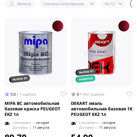
Фильтр
сначала популярные
по 12
выбор #1
выбор #1
новинка
5.0
1 оценка
0
Нет оценок
MIPA BC автомобильная
DEKART эмаль
базовая краска PEUGEOT
автомобильная базовая 1K
EKZ 1л
PEUGEOT EKZ 1л
Самовывоз —
сегодня
Самовывоз —
сегодня
Доставка —
11 августа
Доставка —
11 августа