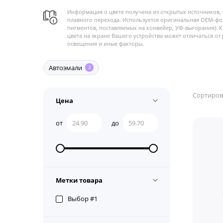
Информация о цвете получена из открытых источников, 
плавного перехода. Используется оригинальная OEM-фо
пигментов, поставляемых на конвейер, УФ-выгорания). 
цвета на экране Вашего устройства может отличаться от 
освещения и иные факторы.
Автоэмали
3
Сортиров
Цена
от
до
Метки товара
Выбор #1