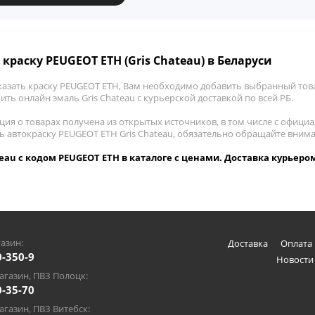
 краску PEUGEOT ETH (Gris Chateau) в Беларуси
казать краску PEUGEOT ETH, Вам необходимо добавить выбранный това
пить онлайн эмаль Gris Chateau с курьерской доставкой по всей РБ.
ия о товарах получена из открытых источников, в том числе с официа
ть автокраску PEUGEOT ETH Gris Chateau, обязательно обращайте вним
teau с кодом PEUGEOT ETH в каталоге с ценами. Доставка курьером
азин:
Доставка
Оплата 
0-350-9
Новости
газин, ПВЗ Полоцк:
0-35-70
газин, ПВЗ Витебск: