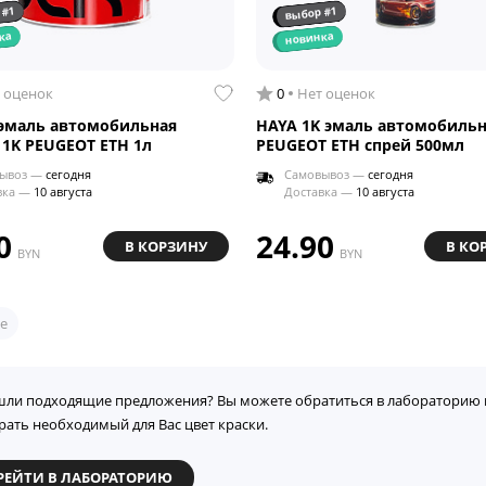
 #1
выбор #1
ка
новинка
 оценок
0
Нет оценок
эмаль автомобильная
HAYA 1K эмаль автомобильн
 1K PEUGEOT ETH 1л
PEUGEOT ETH спрей 500мл
ывоз —
сегодня
Самовывоз —
сегодня
вка —
10 августа
Доставка —
10 августа
0
24.90
В КОРЗИНУ
В КО
BYN
BYN
е
шли подходящие предложения? Вы можете обратиться в лабораторию 
рать необходимый для Вас цвет краски.
РЕЙТИ В ЛАБОРАТОРИЮ