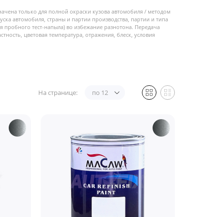
начена только для полной окраски кузова автомобиля / методом
пуска автомобиля, страны и партии производства, партии и типа
 пробного тест-напыла) во избежание разнотона. Передача
стность, цветовая температура, отражения, блеск, условия
На странице:
по 12