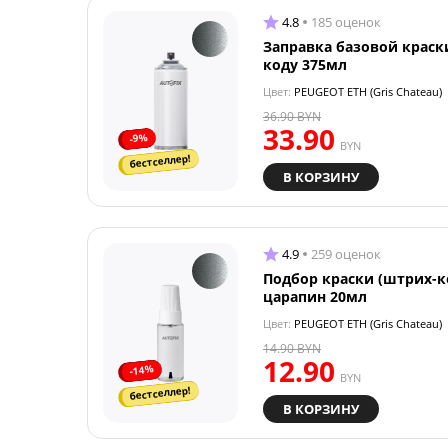
4.8
185 оценок
Заправка базовой краск
коду 375мл
Цвет:
PEUGEOT ETH (Gris Chateau)
36.90
BYN
33.90
-9%
BYN
бестселлер!
В КОРЗИНУ
4.9
259 оценок
Подбор краски (штрих-к
царапин 20мл
Цвет:
PEUGEOT ETH (Gris Chateau)
14.90
BYN
12.90
-14%
BYN
бестселлер!
В КОРЗИНУ