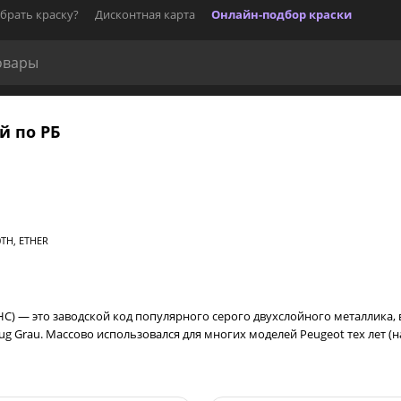
брать краску?
Дисконтная карта
Онлайн-подбор краски
й по РБ
TH, ETHER
C) — это заводской код популярного серого двухслойного металлика,
g Grau. Массово использовался для многих моделей Peugeot тех лет (наприм