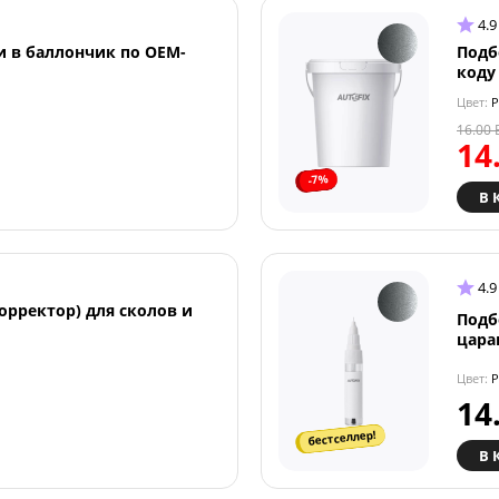
4.9
и в баллончик по OEM-
Подб
коду
Цвет:
P
16.00
14
-7%
В 
4.9
орректор) для сколов и
Подб
цара
Цвет:
P
14
бестселлер!
В 