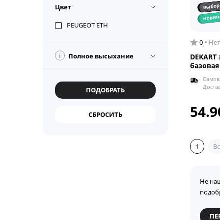
выбор
Цвет
новин
PEUGEOT ETH
0
Нет
i
Полное высыхание
DEKART 
базовая
Самов
Доста
54.9
1
Вс
Не на
подоб
ПЕ