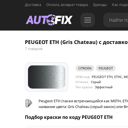
Доставка
Оплата, возврат товара
Бренды
Как подо
PEUGEOT ETH (Gris Chateau) с доставко
7 товаров
CITROEN
PEUGEOT
OEM-код:
PEUGEOT ETH, ETHC, M0
Оттенок:
Серый
Тип краски:
Эффектный
Peugeot ETH (также встречающийся как M0TH, ETH
название цвета: Gris Chateau (серый замок) или Bru
Подбор краски по коду PEUGEOT ETH