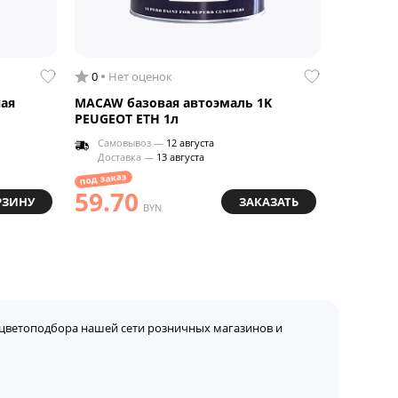
0
Нет оценок
ая
MACAW базовая автоэмаль 1K
PEUGEOT ETH 1л
Самовывоз —
12 августа
Доставка —
13 августа
под заказ
59.70
РЗИНУ
ЗАКАЗАТЬ
BYN
цветоподбора нашей сети розничных магазинов и