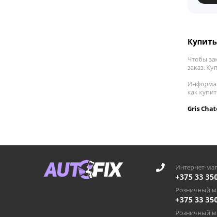
Купить
Чтобы за
заказ. Ку
Информац
как купи
Gris Cha
Интернет-маг
+375 33 35
Розничный ма
+375 33 35
Розничный ма