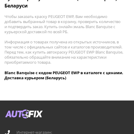
Беларуси
Чтобы заказать краску PEUGEOT EWP, Вам необходимо
добавить выбранный товар в корзину, проверить количество
и подтвердить заказ. Купить онлайн эмаль Blanc Banquise с
курьерской доставкой по всей РБ.
Информация о товарах получена из открытых источников, в
том числе с официальных сайтов и каталогов производителей.
Перед тем, как купить автокраску PEUGEOT EWP Blanc Banquise,
обязательно обращайте внимание на характеристики
приобретаемого товара.
Blanc Banquise с кодом PEUGEOT EWP в каталоге с ценами.
Доставка курьером (Беларусь)
Интернет-магазин: