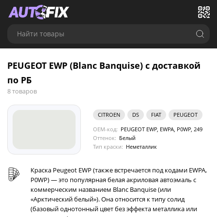
Найти товары
PEUGEOT EWP (Blanc Banquise) с доставкой
по РБ
8 товаров
CITROEN
DS
FIAT
PEUGEOT
OEM-код:
PEUGEOT EWP, EWPA, P0WP, 249
Оттенок:
Белый
Тип краски:
Неметаллик
Краска Peugeot EWP (также встречается под кодами EWPA,
P0WP) — это популярная белая акриловая автоэмаль с
коммерческим названием Blanc Banquise (или
«Арктический белый»). Она относится к типу солид
(базовый однотонный цвет без эффекта металлика или