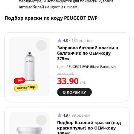
перламутра) и используется для покраски кузовов
автомобилей Peugeot и Citroen.
Подбор краски по коду PEUGEOT EWP
4.8
185 оценок
Заправка базовой краски в
баллончик по OEM-коду
375мл
Цвет:
PEUGEOT EWP (Blanc Banquise)
36.90
BYN
33.90
-9%
BYN
бестселлер!
В КОРЗИНУ
4.9
99 оценок
Подбор базовой краски (под
краскопульт) по OEM-коду
100мл