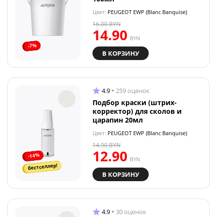
Цвет:
PEUGEOT EWP (Blanc Banquise)
16.00
BYN
14.90
BYN
-7%
В КОРЗИНУ
4.9
259 оценок
Подбор краски (штрих-
корректор) для сколов и
царапин 20мл
Цвет:
PEUGEOT EWP (Blanc Banquise)
14.90
BYN
12.90
-14%
BYN
бестселлер!
В КОРЗИНУ
4.9
30 оценок