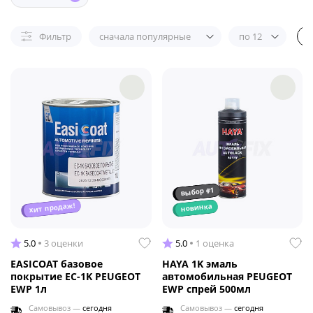
Фильтр
сначала популярные
по 12
выбор #1
хит продаж!
новинка
5.0
3 оценки
5.0
1 оценка
EASICOAT базовое
HAYA 1K эмаль
покрытие EC-1K PEUGEOT
автомобильная PEUGEOT
EWP 1л
EWP спрей 500мл
Самовывоз —
сегодня
Самовывоз —
сегодня