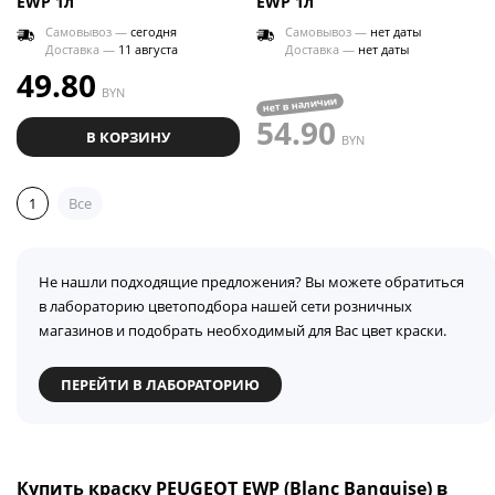
EWP 1л
EWP 1л
Самовывоз —
сегодня
Самовывоз —
нет даты
Доставка —
11 августа
Доставка —
нет даты
49.80
BYN
нет в наличии
54.90
В КОРЗИНУ
BYN
1
Все
Не нашли подходящие предложения? Вы можете обратиться
в лабораторию цветоподбора нашей сети розничных
магазинов и подобрать необходимый для Вас цвет краски.
ПЕРЕЙТИ В ЛАБОРАТОРИЮ
Купить краску PEUGEOT EWP (Blanc Banquise) в