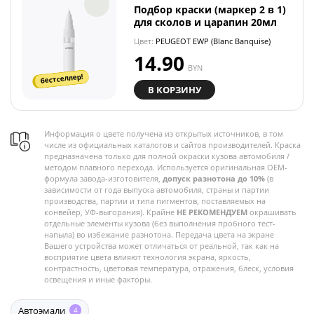
Подбор краски (маркер 2 в 1)
для сколов и царапин 20мл
Цвет:
PEUGEOT EWP (Blanc Banquise)
14.90
BYN
бестселлер!
В КОРЗИНУ
Информация о цвете получена из открытых источников, в том
числе из официальных каталогов и сайтов производителей. Краска
предназначена только для полной окраски кузова автомобиля /
методом плавного перехода. Используется оригинальная OEM-
формула завода-изготовителя,
допуск разнотона до 10%
(в
зависимости от года выпуска автомобиля, страны и партии
производства, партии и типа пигментов, поставляемых на
конвейер, УФ-выгорания). Крайне
НЕ РЕКОМЕНДУЕМ
окрашивать
отдельные элементы кузова (без выполнения пробного тест-
напыла) во избежание разнотона. Передача цвета на экране
Вашего устройства может отличаться от реальной, так как на
восприятие цвета влияют технология экрана, яркость,
контрастность, цветовая температура, отражения, блеск, условия
освещения и иные факторы.
Автоэмали
4