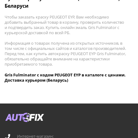
Беларуси
Чтобы заказать краску PEUGEOT EYP, Вам необходимо
добавить выбранный товар в корзину, проверить количество
и подтвердить заказ. Купить онлайн эмаль Gris Fulminator с
курьерской доставкой по всей РБ.
Информация о товарах получена из открытых источников, в
том числе с официальных сайтов и каталогов производителей.
Перед тем, как купить автокраску PEUGEOT EYP Gris Fulminator,
обязательно обращайте внимание на характеристики
приобретаемого товара.
Gris Fulminator с кодом PEUGEOT EYP в каталоге с ценами.
Доставка курьером (Беларусь)
Интернет-магазин: