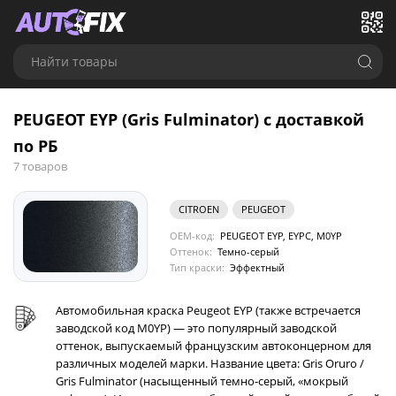
Найти товары
PEUGEOT EYP (Gris Fulminator) с доставкой
по РБ
7 товаров
CITROEN
PEUGEOT
OEM-код:
PEUGEOT EYP, EYPC, M0YP
Оттенок:
Темно-серый
Тип краски:
Эффектный
Автомобильная краска Peugeot EYP (также встречается
заводской код M0YP) — это популярный заводской
оттенок, выпускаемый французским автоконцерном для
различных моделей марки. Название цвета: Gris Oruro /
Gris Fulminator (насыщенный темно-серый, «мокрый