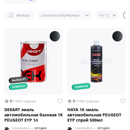
Фильтр
сначала популярные
по 12
выбор #1
новинка
новинка
0
Нет оценок
0
Нет оценок
DEKART эмаль
HAYA 1K эмаль
автомобильная базовая 1K
автомобильная PEUGEOT
PEUGEOT EYP 1л
EYP спрей 500мл
Самовывоз —
сегодня
Самовывоз —
сегодня