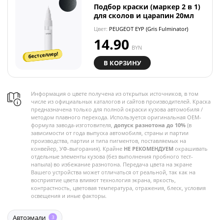
Подбор краски (маркер 2 в 1)
для сколов и царапин 20мл
Цвет:
PEUGEOT EYP (Gris Fulminator)
14.90
BYN
бестселлер!
В КОРЗИНУ
Информация о цвете получена из открытых источников, в том
числе из официальных каталогов и сайтов производителей. Краска
предназначена только для полной окраски кузова автомобиля /
методом плавного перехода. Используется оригинальная OEM-
формула завода-изготовителя,
допуск разнотона до 10%
(в
зависимости от года выпуска автомобиля, страны и партии
производства, партии и типа пигментов, поставляемых на
конвейер, УФ-выгорания). Крайне
НЕ РЕКОМЕНДУЕМ
окрашивать
отдельные элементы кузова (без выполнения пробного тест-
напыла) во избежание разнотона. Передача цвета на экране
Вашего устройства может отличаться от реальной, так как на
восприятие цвета влияют технология экрана, яркость,
контрастность, цветовая температура, отражения, блеск, условия
освещения и иные факторы.
Автоэмали
3