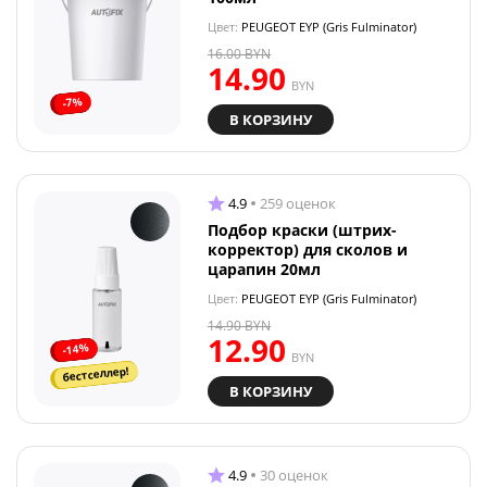
Цвет:
PEUGEOT EYP (Gris Fulminator)
16.00
BYN
14.90
BYN
-7%
В КОРЗИНУ
4.9
259 оценок
Подбор краски (штрих-
корректор) для сколов и
царапин 20мл
Цвет:
PEUGEOT EYP (Gris Fulminator)
14.90
BYN
12.90
-14%
BYN
бестселлер!
В КОРЗИНУ
4.9
30 оценок