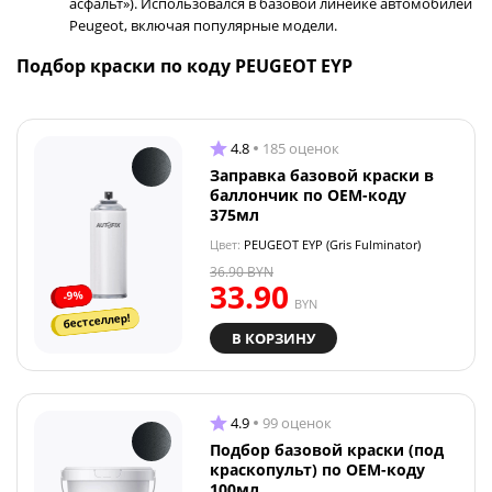
асфальт»). Использовался в базовой линейке автомобилей
Peugeot, включая популярные модели.
Подбор краски по коду PEUGEOT EYP
4.8
185 оценок
Заправка базовой краски в
баллончик по OEM-коду
375мл
Цвет:
PEUGEOT EYP (Gris Fulminator)
36.90
BYN
33.90
-9%
BYN
бестселлер!
В КОРЗИНУ
4.9
99 оценок
Подбор базовой краски (под
краскопульт) по OEM-коду
100мл