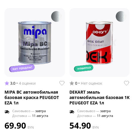
хит продаж!
новинка
3.0
4 оценки
0
Нет оценок
MIPA BC автомобильная
DEKART эмаль
базовая краска PEUGEOT
автомобильная базовая 1K
EZA 1л
PEUGEOT EZA 1л
Самовывоз —
завтра
Самовывоз —
завтра
Доставка —
11 августа
Доставка —
11 августа
69.90
54.90
BYN
BYN