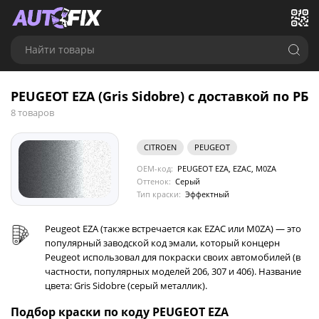
Найти товары
PEUGEOT EZA (Gris Sidobre) с доставкой по РБ
8 товаров
CITROEN
PEUGEOT
OEM-код:
PEUGEOT EZA, EZAC, M0ZA
Оттенок:
Серый
Тип краски:
Эффектный
Peugeot EZA (также встречается как EZAC или M0ZA) — это
популярный заводской код эмали, который концерн
Peugeot использовал для покраски своих автомобилей (в
частности, популярных моделей 206, 307 и 406). Название
цвета: Gris Sidobre (серый металлик).
Подбор краски по коду PEUGEOT EZA