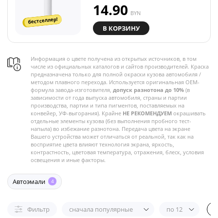
14.90
BYN
бестселлер!
В КОРЗИНУ
Информация о цвете получена из открытых источников, в том
числе из официальных каталогов и сайтов производителей. Краска
предназначена только для полной окраски кузова автомобиля /
методом плавного перехода. Используется оригинальная OEM-
формула завода-изготовителя,
допуск разнотона до 10%
(в
зависимости от года выпуска автомобиля, страны и партии
производства, партии и типа пигментов, поставляемых на
конвейер, УФ-выгорания). Крайне
НЕ РЕКОМЕНДУЕМ
окрашивать
отдельные элементы кузова (без выполнения пробного тест-
напыла) во избежание разнотона. Передача цвета на экране
Вашего устройства может отличаться от реальной, так как на
восприятие цвета влияют технология экрана, яркость,
контрастность, цветовая температура, отражения, блеск, условия
освещения и иные факторы.
Автоэмали
4
Фильтр
сначала популярные
по 12