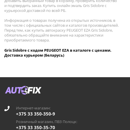
добавить выбранный товар в корзину, проверить количество
и подтвердить заказ. Купить онлайн эмаль Gris Sidobre с
курьерской доставкой по всей РБ.
Информация о товарах получена из открытых источников, в
том числе с официальных сайтов и каталогов производителей.
Перед тем, как купить автокраску PEUGEOT EZA Gris Sidobre,
обязательно обращайте внимание на характеристики
приобретаемого товара.
Gris Sidobre с кодом PEUGEOT EZA в каталоге с ценами.
Доставка курьером (Беларусь)
Интернет-магазин:
+375 33 350-350-9
Розничный магазин, ПВЗ Полоцк:
+375 33 350-35-70