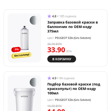
4.8
185 оценок
Заправка базовой краски в
баллончик по OEM-коду
375мл
Цвет:
PEUGEOT EZA (Gris Sidobre)
36.90
BYN
33.90
-9%
BYN
бестселлер!
В КОРЗИНУ
4.9
99 оценок
Подбор базовой краски (под
краскопульт) по OEM-коду
100мл
Цвет:
PEUGEOT EZA (Gris Sidobre)
16.00
BYN