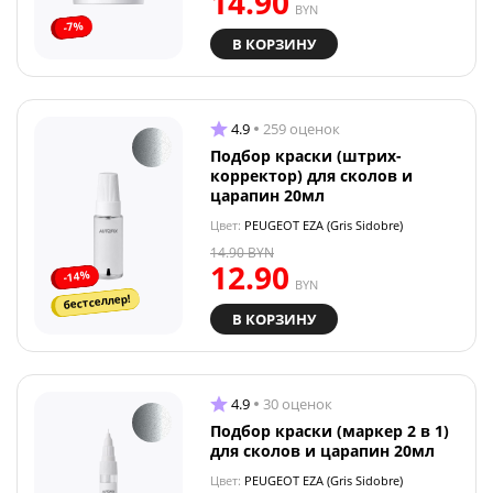
14.90
BYN
-7%
В КОРЗИНУ
4.9
259 оценок
Подбор краски (штрих-
корректор) для сколов и
царапин 20мл
Цвет:
PEUGEOT EZA (Gris Sidobre)
14.90
BYN
12.90
-14%
BYN
бестселлер!
В КОРЗИНУ
4.9
30 оценок
Подбор краски (маркер 2 в 1)
для сколов и царапин 20мл
Цвет:
PEUGEOT EZA (Gris Sidobre)