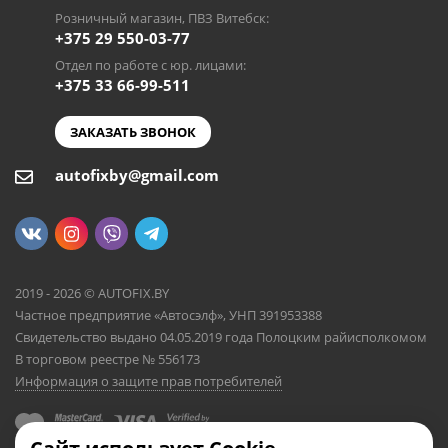
Розничный магазин, ПВЗ Витебск:
+375 29 550-03-77
Отдел по работе с юр. лицами:
+375 33 66-99-511
ЗАКАЗАТЬ ЗВОНОК
autofixby@gmail.com
2019 - 2026 © AUTOFIX.BY
Частное предприятие «Автосэлф», УНП 391953388
Свидетельство выдано 04.05.2019 года Полоцким райисполкомом
В торговом реестре № 556173
Информация о защите прав потребителей