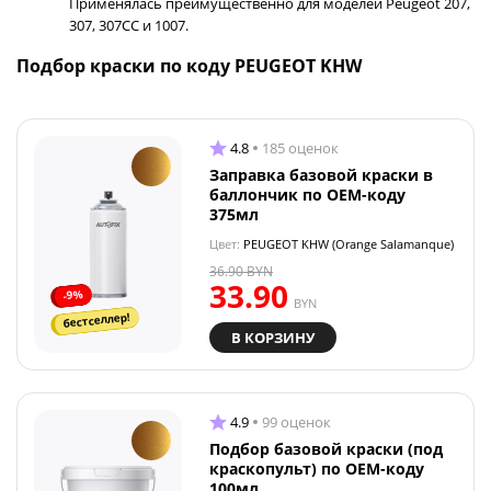
Применялась преимущественно для моделей Peugeot 207,
307, 307CC и 1007.
Подбор краски по коду PEUGEOT KHW
4.8
185 оценок
Заправка базовой краски в
баллончик по OEM-коду
375мл
Цвет:
PEUGEOT KHW (Orange Salamanque)
36.90
BYN
33.90
-9%
BYN
бестселлер!
В КОРЗИНУ
4.9
99 оценок
Подбор базовой краски (под
краскопульт) по OEM-коду
100мл