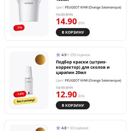
Цвет:
PEUGEOT KHW (Orange Salamanque)
16.00
BYN
14.90
BYN
-7%
В КОРЗИНУ
4.9
259 оценок
Подбор краски (штрих-
корректор) для сколов и
царапин 20мл
Цвет:
PEUGEOT KHW (Orange Salamanque)
14.90
BYN
12.90
-14%
BYN
бестселлер!
В КОРЗИНУ
4.8
33 оценки