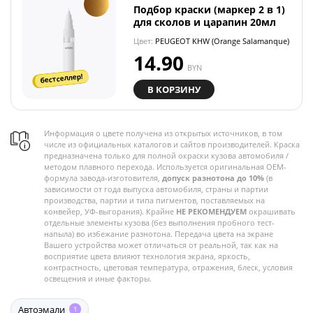
Подбор краски (маркер 2 в 1)
для сколов и царапин 20мл
Цвет:
PEUGEOT KHW (Orange Salamanque)
14.90
BYN
бестселлер!
В КОРЗИНУ
Информация о цвете получена из открытых источников, в том
числе из официальных каталогов и сайтов производителей. Краска
предназначена только для полной окраски кузова автомобиля /
методом плавного перехода. Используется оригинальная OEM-
формула завода-изготовителя,
допуск разнотона до 10%
(в
зависимости от года выпуска автомобиля, страны и партии
производства, партии и типа пигментов, поставляемых на
конвейер, УФ-выгорания). Крайне
НЕ РЕКОМЕНДУЕМ
окрашивать
отдельные элементы кузова (без выполнения пробного тест-
напыла) во избежание разнотона. Передача цвета на экране
Вашего устройства может отличаться от реальной, так как на
восприятие цвета влияют технология экрана, яркость,
контрастность, цветовая температура, отражения, блеск, условия
освещения и иные факторы.
Автоэмали
1