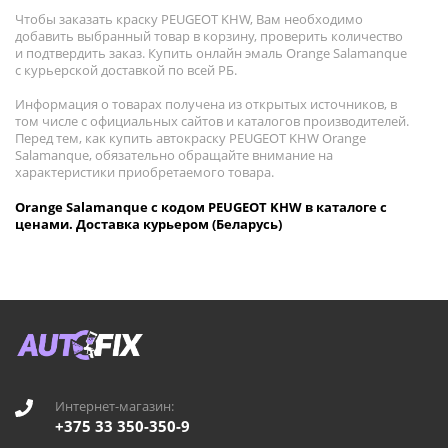
Чтобы заказать краску PEUGEOT KHW, Вам необходимо
добавить выбранный товар в корзину, проверить количество
и подтвердить заказ. Купить онлайн эмаль Orange Salamanque
с курьерской доставкой по всей РБ.
Информация о товарах получена из открытых источников, в
том числе с официальных сайтов и каталогов производителей.
Перед тем, как купить автокраску PEUGEOT KHW Orange
Salamanque, обязательно обращайте внимание на
характеристики приобретаемого товара.
Orange Salamanque с кодом PEUGEOT KHW в каталоге с
ценами. Доставка курьером (Беларусь)
Интернет-магазин:
+375 33 350-350-9