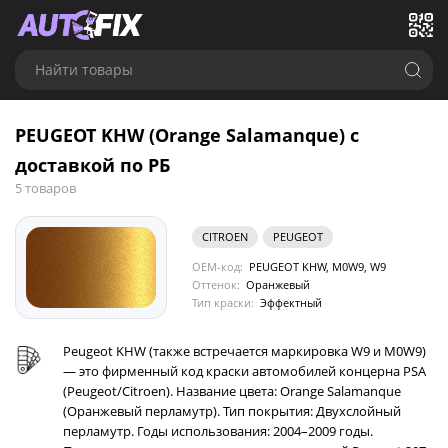
Найти товары
PEUGEOT KHW (Orange Salamanque) с
доставкой по РБ
5 товаров
CITROEN
PEUGEOT
OEM-код:
PEUGEOT KHW, M0W9, W9
Оттенок:
Оранжевый
Тип краски:
Эффектный
Peugeot KHW (также встречается маркировка W9 и M0W9)
— это фирменный код краски автомобилей концерна PSA
(Peugeot/Citroen). Название цвета: Orange Salamanque
(Оранжевый перламутр). Тип покрытия: Двухслойный
перламутр. Годы использования: 2004–2009 годы.