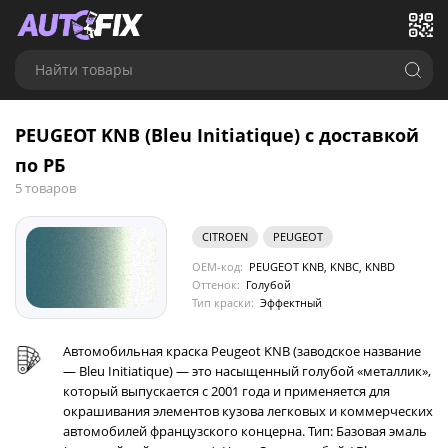
Найти товары
PEUGEOT KNB (Bleu Initiatique) с доставкой
по РБ
5 товаров
CITROEN
PEUGEOT
OEM-код:
PEUGEOT KNB, KNBC, KNBD
Оттенок:
Голубой
Тип краски:
Эффектный
Автомобильная краска Peugeot KNB (заводское название
— Bleu Initiatique) — это насыщенный голубой «металлик»,
который выпускается с 2001 года и применяется для
окрашивания элементов кузова легковых и коммерческих
автомобилей французского концерна. Тип: Базовая эмаль