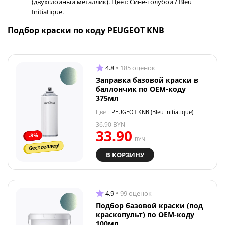
(двухслойный металлик). Цвет: Сине-голубой / Bleu
Initiatique.
Подбор краски по коду PEUGEOT KNB
4.8
185 оценок
Заправка базовой краски в
баллончик по OEM-коду
375мл
Цвет:
PEUGEOT KNB (Bleu Initiatique)
36.90
BYN
33.90
-9%
BYN
бестселлер!
В КОРЗИНУ
4.9
99 оценок
Подбор базовой краски (под
краскопульт) по OEM-коду
100мл