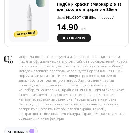
Подбор краски (маркер 2 в 1)
для сколов и царапин 20мл
Цвет:
PEUGEOT KNB (Bleu Initiatique)
14.90
BYN
бестселлер!
В КОРЗИНУ
Информация о цвете получена из открытых источников, в том
числе из официальных каталогов и сайтов производителей. Краска
предназначена только для полной окраски кузова автомобиля /
методом плавного перехода. Используется оригинальная OEM-
формула завода-изготовителя,
допуск разнотона до 10%
(в
зависимости от года выпуска автомобиля, страны и партии
производства, партии и типа пигментов, поставляемых на
конвейер, УФ-выгорания). Крайне
НЕ РЕКОМЕНДУЕМ
окрашивать
отдельные элементы кузова (без выполнения пробного тест-
напыла) во избежание разнотона. Передача цвета на экране
Вашего устройства может отличаться от реальной, так как на
восприятие цвета влияют технология экрана, яркость,
контрастность, цветовая температура, отражения, блеск, условия
освещения и иные факторы.
Автоэмали
1