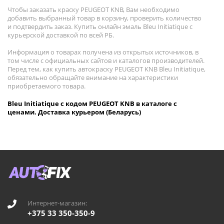
Чтобы заказать краску PEUGEOT KNB, Вам необходимо
добавить выбранный товар в корзину, проверить количество
и подтвердить заказ. Купить онлайн эмаль Bleu Initiatique с
курьерской доставкой по всей РБ.
Информация о товарах получена из открытых источников, в
том числе с официальных сайтов и каталогов производителей.
Перед тем, как купить автокраску PEUGEOT KNB Bleu Initiatique,
обязательно обращайте внимание на характеристики
приобретаемого товара.
Bleu Initiatique с кодом PEUGEOT KNB в каталоге с
ценами. Доставка курьером (Беларусь)
Интернет-магазин:
+375 33 350-350-9