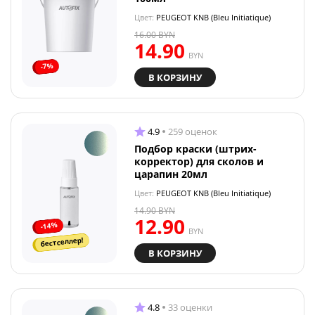
Цвет:
PEUGEOT KNB (Bleu Initiatique)
16.00
BYN
14.90
BYN
-7%
В КОРЗИНУ
4.9
259 оценок
Подбор краски (штрих-
корректор) для сколов и
царапин 20мл
Цвет:
PEUGEOT KNB (Bleu Initiatique)
14.90
BYN
12.90
-14%
BYN
бестселлер!
В КОРЗИНУ
4.8
33 оценки