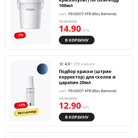
100мл
Цвет:
PEUGEOT KPB (Bleu Balmoral)
16.00
BYN
14.90
BYN
-7%
В КОРЗИНУ
4.9
259 оценок
Подбор краски (штрих-
корректор) для сколов и
царапин 20мл
Цвет:
PEUGEOT KPB (Bleu Balmoral)
14.90
BYN
12.90
-14%
BYN
бестселлер!
В КОРЗИНУ