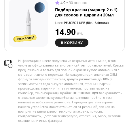
4.9
30 оценок
Подбор краски (маркер 2 в 1)
для сколов и царапин 20мл
Цвет:
PEUGEOT KPB (Bleu Balmoral)
14.90
BYN
бестселлер!
В КОРЗИНУ
Информация о цвете получена из открытых источников, в том
числе из официальных каталогов и сайтов производителей. Краска
предназначена только для полной окраски кузова автомобиля /
методом плавного перехода. Используется оригинальная OEM-
формула завода-изготовителя,
допуск разнотона до 10%
(в
зависимости от года выпуска автомобиля, страны и партии
производства, партии и типа пигментов, поставляемых на
конвейер, УФ-выгорания). Крайне
НЕ РЕКОМЕНДУЕМ
окрашивать
отдельные элементы кузова (без выполнения пробного тест-
напыла) во избежание разнотона. Передача цвета на экране
Вашего устройства может отличаться от реальной, так как на
восприятие цвета влияют технология экрана, яркость,
контрастность, цветовая температура, отражения, блеск, условия
освещения и иные факторы.