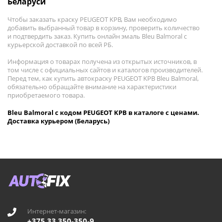
Беларуси
Чтобы заказать краску PEUGEOT KPB, Вам необходимо
добавить выбранный товар в корзину, проверить количество
и подтвердить заказ. Купить онлайн эмаль Bleu Balmoral с
курьерской доставкой по всей РБ.
Информация о товарах получена из открытых источников, в
том числе с официальных сайтов и каталогов производителей.
Перед тем, как купить автокраску PEUGEOT KPB Bleu Balmoral,
обязательно обращайте внимание на характеристики
приобретаемого товара.
Bleu Balmoral с кодом PEUGEOT KPB в каталоге с ценами.
Доставка курьером (Беларусь)
Интернет-магазин:
+375 33 350-350-9