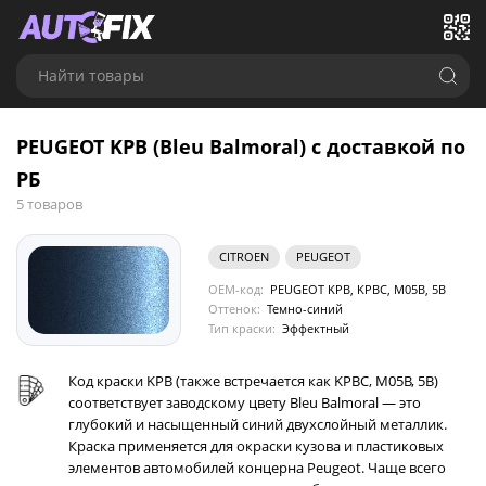
Найти товары
PEUGEOT KPB (Bleu Balmoral) с доставкой по
РБ
5 товаров
CITROEN
PEUGEOT
OEM-код:
PEUGEOT KPB, KPBC, M05B, 5B
Оттенок:
Темно-синий
Тип краски:
Эффектный
Код краски KPB (также встречается как KPBC, M05B, 5B)
соответствует заводскому цвету Bleu Balmoral — это
глубокий и насыщенный синий двухслойный металлик.
Краска применяется для окраски кузова и пластиковых
элементов автомобилей концерна Peugeot. Чаще всего