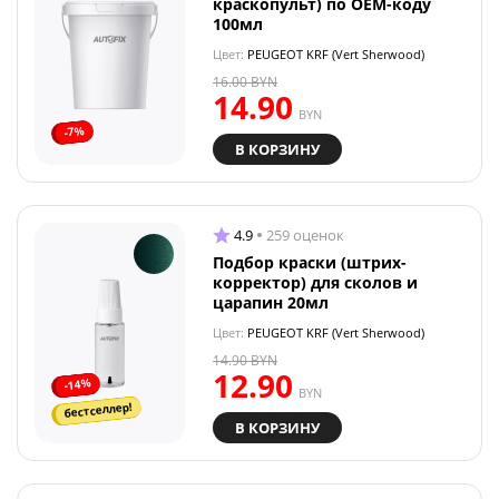
краскопульт) по OEM-коду
100мл
Цвет:
PEUGEOT KRF (Vert Sherwood)
16.00
BYN
14.90
BYN
-7%
В КОРЗИНУ
4.9
259 оценок
Подбор краски (штрих-
корректор) для сколов и
царапин 20мл
Цвет:
PEUGEOT KRF (Vert Sherwood)
14.90
BYN
12.90
-14%
BYN
бестселлер!
В КОРЗИНУ