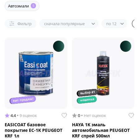
Автоэмали
5
Фильтр
сначала популярные
по 12
выбор #1
хит продаж!
новинка
4.4
9 оценок
0
Нет оценок
EASICOAT базовое
HAYA 1K эмаль
покрытие EC-1K PEUGEOT
автомобильная PEUGEOT
KRF 1л
KRF спрей 500мл