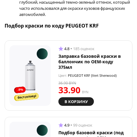
глубокий, насыщенный темно-зеленый оттенок, который
часто использовался для окраски кузовов французских
автомобилей.
Подбор краски по коду PEUGEOT KRF
4.8
185 оценок
Заправка базовой краски в
баллончик по OEM-коду
375мл
Цвет:
PEUGEOT KRF (Vert Sherwood)
36.90
BYN
33.90
-9%
BYN
бестселлер!
В КОРЗИНУ
4.9
99 оценок
Подбор базовой краски (под