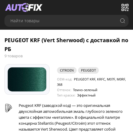
Найти товары
PEUGEOT KRF (Vert Sherwood) с доставкой по
РБ
9 товаров
CITROEN
PEUGEOT
OEM-код:
PEUGEOT KRF, KRFC, M07F, M0RF,
368
Оттенок:
Темно-зеленый
Тип краски:
Эффектный
Peugeot KRF (заводской код) — это оригинальная
двухслойная автомобильная эмаль глубокого зеленого
цвета с эффектом «металлик». В официальной палитре
концерна Stellantis (Peugeot/Citroën) этот оттенок
называется Vert Sherwood. Цвет представляет собой