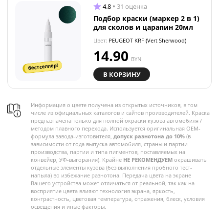
4.8
31 оценка
Подбор краски (маркер 2 в 1)
для сколов и царапин 20мл
Цвет:
PEUGEOT KRF (Vert Sherwood)
14.90
BYN
бестселлер!
В КОРЗИНУ
Информация о цвете получена из открытых источников, в том
числе из официальных каталогов и сайтов производителей. Краска
предназначена только для полной окраски кузова автомобиля /
методом плавного перехода. Используется оригинальная OEM-
формула завода-изготовителя,
допуск разнотона до 10%
(в
зависимости от года выпуска автомобиля, страны и партии
производства, партии и типа пигментов, поставляемых на
конвейер, УФ-выгорания). Крайне
НЕ РЕКОМЕНДУЕМ
окрашивать
отдельные элементы кузова (без выполнения пробного тест-
напыла) во избежание разнотона. Передача цвета на экране
Вашего устройства может отличаться от реальной, так как на
восприятие цвета влияют технология экрана, яркость,
контрастность, цветовая температура, отражения, блеск, условия
освещения и иные факторы.