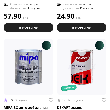
Самовывоз —
завтра
Самовывоз —
завтра
Доставка —
11 августа
Доставка —
11 августа
57.90
24.90
BYN
BYN
В КОРЗИНУ
В КОРЗИНУ
новинка
5.0
2 оценки
0
Нет оценок
MIPA BC автомобильная
DEKART эмаль